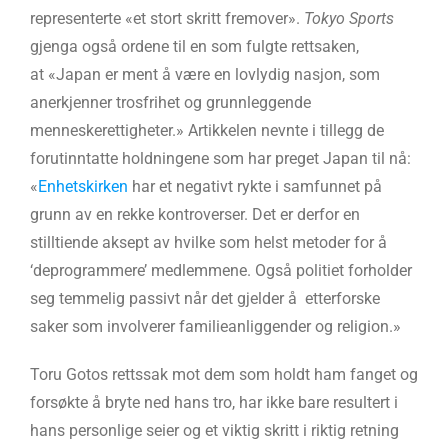
representerte «et stort skritt fremover».
Tokyo Sports
gjenga også ordene til en som fulgte rettsaken,
at «Japan er ment å være en lovlydig nasjon, som
anerkjenner trosfrihet og grunnleggende
menneskerettigheter.» Artikkelen nevnte i tillegg de
forutinntatte holdningene som har preget Japan til nå:
«
Enhetskirken
har et negativt rykte i samfunnet på
grunn av en rekke kontroverser. Det er derfor en
stilltiende aksept av hvilke som helst metoder for å
‘deprogrammere’ medlemmene. Også politiet forholder
seg temmelig passivt når det gjelder å etterforske
saker som involverer familieanliggender og religion.»
Toru Gotos rettssak mot dem som holdt ham fanget og
forsøkte å bryte ned hans tro, har ikke bare resultert i
hans personlige seier og et viktig skritt i riktig retning