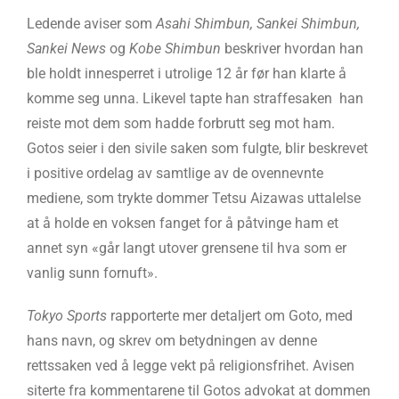
Ledende aviser som
Asahi Shimbun, Sankei Shimbun,
Sankei News
og
Kobe Shimbun
beskriver hvordan han
ble holdt innesperret i utrolige 12 år før han klarte å
komme seg unna. Likevel tapte han straffesaken han
reiste mot dem som hadde forbrutt seg mot ham.
Gotos seier i den sivile saken som fulgte, blir beskrevet
i positive ordelag av samtlige av de ovennevnte
mediene, som trykte dommer Tetsu Aizawas uttalelse
at å holde en voksen fanget for å påtvinge ham et
annet syn «går langt utover grensene til hva som er
vanlig sunn fornuft».
Tokyo Sports
rapporterte mer detaljert om Goto, med
hans navn, og skrev om betydningen av denne
rettssaken ved å legge vekt på religionsfrihet. Avisen
siterte fra kommentarene til Gotos advokat at dommen