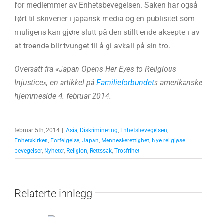
for medlemmer av Enhetsbevegelsen. Saken har også
ført til skriverier i japansk media og en publisitet som
muligens kan gjøre slutt på den stilltiende aksepten av
at troende blir tvunget til å gi avkall på sin tro.
Oversatt fra «Japan Opens Her Eyes to Religious
Injustice», en artikkel på
Familieforbundet
s amerikanske
hjemmeside 4. februar 2014.
februar 5th, 2014
|
Asia
,
Diskriminering
,
Enhetsbevegelsen
,
Enhetskirken
,
Forfølgelse
,
Japan
,
Menneskerettighet
,
Nye religiøse
bevegelser
,
Nyheter
,
Religion
,
Rettssak
,
Trosfrihet
Relaterte innlegg