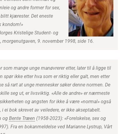
mleie og andre former for sex,
blitt kjærester. Det eneste
uk kondom!»
Norges Kristelige Student- og
 morgenutgaven, 9. november 1998, side 16.
 som mange unge manøvrerer etter, later til å ligge til
spør ikke etter hva som er riktig eller galt, men etter
kke så rart at unge mennesker søker denne normen. De
 skille seg ut, er livsviktig. «Alle de andre» er nærmeste
sikkerheten og angsten for ikke å være «normal» også
 i ei bok skrevet av veiledere, er ikke akseptabelt.
n og
Bente Træen
(1958-2023): «Forelskelse, sex og
1997). Fra en bokanmeldelse ved Marianne Lystrup, Vårt