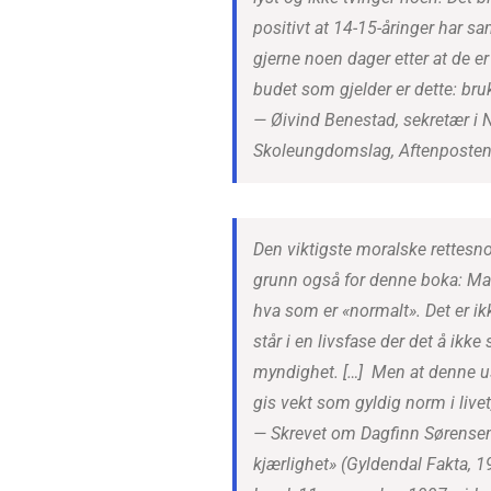
positivt at 14-15-åringer har sa
gjerne noen dager etter at de er 
budet som gjelder er dette: br
—
Øivind Benestad, sekretær i 
Skoleungdomslag, Aftenposten,
Den viktigste moralske rettesnor
grunn også for denne boka: Man 
hva som er «normalt». Det er i
står i en livsfase der det å ikke
myndighet. […] Men at denne u
gis vekt som gyldig norm i livet,
—
Skrevet om Dagfinn Sørense
kjærlighet» (Gyldendal Fakta, 