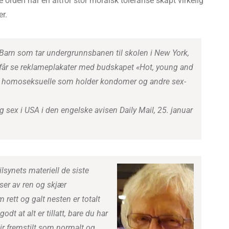
orden har en altfor stor moralsk toleranse skapt virkelig
r.
Barn som tar undergrunnsbanen til skolen i New York,
får se reklameplakater med budskapet «Hot, young and
og homoseksuelle som holder kondomer og andre sex-
 sex i USA i den engelske avisen Daily Mail, 25. januar
ilsynets materiell de siste
ser av ren og skjær
rett og galt nesten er totalt
dt at alt er tillatt, bare du har
lir fremstilt som normalt og