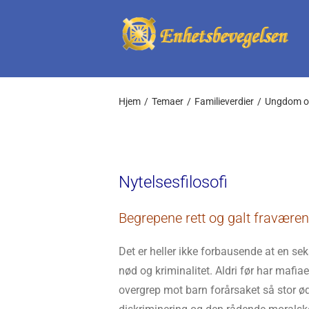
Skip
to
content
Hjem
Temaer
Familieverdier
Ungdom o
Nytelsesfilosofi
Begrepene rett og galt fravære
Det er heller ikke forbausende at en seks
nød og kriminalitet. Aldri før har mafia
overgrep mot barn forårsaket så stor 