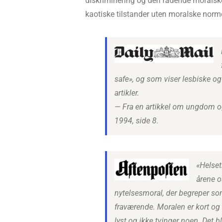
diskriminering og den rådende moralske 
kaotiske tilstander uten moralske norme
safe», og som viser lesbiske 
artikler.
—
Fra en artikkel om ungdom og
1994, side 8.
«Helset
årene o
nytelsesmoral, der begreper som 
fraværende. Moralen er kort og go
lyst og ikke tvinger noen. Det b