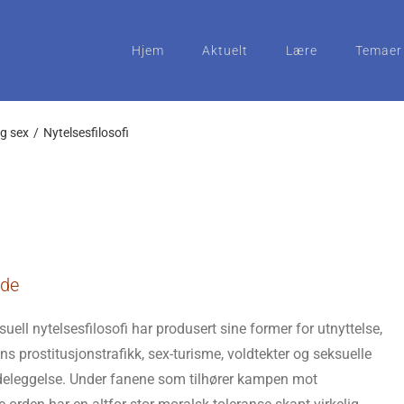
Hjem
Aktuelt
Lære
Temaer
g sex
Nytelsesfilosofi
nde
uell nytelsesfilosofi har produsert sine former for utnyttelse,
ens prostitusjonstrafikk, sex-turisme, voldtekter og seksuelle
ødeleggelse. Under fanene som tilhører kampen mot