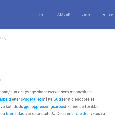
Hjem
Aktuelt
Lære
Temaer
s dag
).
e han/hun det øvrige skaperverket som menneskets
arbeid
etter
syndefallet
måtte
Gud
først gjenoppreise
rverket. Guds
gjenoppreisningsarbeid
kunne derfor ikke
og
Barns dag
var opprettet. Da De
sanne foreldre
lyktes i å