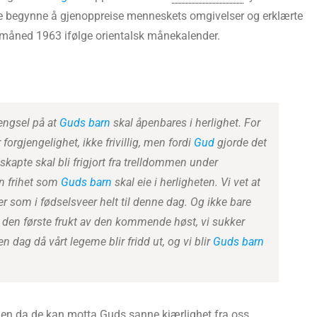
de begynne å gjenoppreise menneskets omgivelser og erklærte
 måned 1963 ifølge orientalsk månekalender.
lengsel på at
Guds barn
skal åpenbares i herlighet. For
forgjengelighet, ikke frivillig, men fordi
Gud
gjorde det
t skapte skal bli frigjort fra trelldommen under
en frihet som
Guds barn
skal eie i herligheten. Vi vet at
er som i fødselsveer helt til denne dag. Og ikke bare
, den første frukt av den kommende høst, vi sukker
n dag då vårt legeme blir fridd ut, og vi blir
Guds barn
agen da de kan motta Guds sanne kjærlighet fra oss