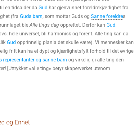
il en tidsalder da
Gud
har gjenvunnet foreldrekjærlighet fra
ighet (fra
Guds barn
, som mottar Guds og
Sanne foreldre
s
grunnlaget ble
Alle tings dag
opprettet. Derfor kan
Gud
,
s. hele universet, bli harmonisk og forent. Alle ting kan da
slik
Gud
opprinnelig planla det skulle være). Vi mennesker kan
elig fritt kan ha et dypt og kjærlighetsfylt forhold til det øvrige
 representanter og sanne barn
og virkelig gi alle ting den
ter! [Uttrykket «alle ting» betyr skaperverket utenom
ed og Enhet