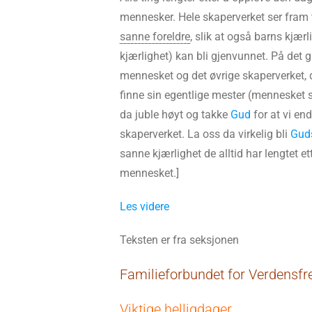
mennesker. Hele skaperverket ser fram t
sanne foreldre
, slik at også barns kjærl
kjærlighet) kan bli gjenvunnet. På det 
mennesket og det øvrige skaperverket, dv
finne sin egentlige mester (mennesket 
da juble høyt og takke
Gud
for at vi end
skaperverket. La oss da virkelig bli
Guds
sanne kjærlighet de alltid har lengtet et
mennesket.]
Les videre
Teksten er fra seksjonen
Familieforbundet for Verdensfr
Viktige helligdager