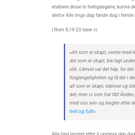
etablere disse to helligdagene, kunne 
derfor
Alle tings dag
første dag i femte
I Rom 8,19-23 leser vi:
«Alt som er skapt, venter med 
det som er skapt, ble lagt under 
slik. Likevel var det håp, for de
forgjengeligheten og få del i d
alt som er skapt, stønner og lid
det, men vi som har fått Ånden
med oss selv og lengter etter de
helt og fullt
».
Alle ting lengter etter å oppleve den d