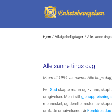
Skip
to
content
Hjem
Viktige helligdager
Alle sanne ting
Alle sanne tings dag
(
Fram til 1994 var navnet Alle tings dag
Før
Gud
skapte mann og kvinne, skapt
omgivelser. Men i sitt
gjenoppreisnings
mennesket, og deretter resten av skape
omfatte omgivelsene før
Foreldres dag