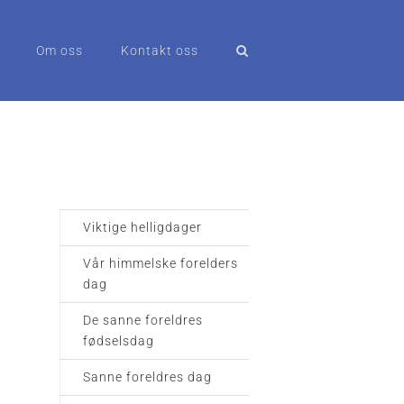
Om oss
Kontakt oss
Viktige helligdager
Vår himmelske forelders
dag
De sanne foreldres
fødselsdag
Sanne foreldres dag