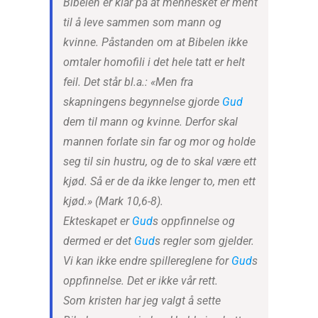
Bibelen er klar på at mennesket er ment
til å leve sammen som mann og
kvinne. Påstanden om at Bibelen ikke
omtaler homofili i det hele tatt er helt
feil. Det står bl.a.: «Men fra
skapningens begynnelse gjorde
Gud
dem til mann og kvinne. Derfor skal
mannen forlate sin far og mor og holde
seg til sin hustru, og de to skal være ett
kjød. Så er de da ikke lenger to, men ett
kjød.» (Mark 10,6-8).
Ekteskapet er
Gud
s oppfinnelse og
dermed er det
Gud
s regler som gjelder.
Vi kan ikke endre spillereglene for
Gud
s
oppfinnelse. Det er ikke vår rett.
Som kristen har jeg valgt å sette