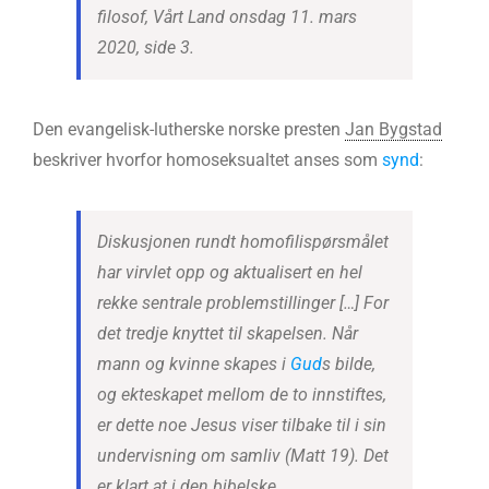
filosof, Vårt Land onsdag 11. mars
2020, side 3.
Den evangelisk-lutherske norske presten
Jan Bygstad
beskriver hvorfor homoseksualtet anses som
synd
:
Diskusjonen rundt homofilispørsmålet
har virvlet opp og aktualisert en hel
rekke sentrale problemstillinger […] For
det tredje knyttet til skapelsen. Når
mann og kvinne skapes i
Gud
s bilde,
og ekteskapet mellom de to innstiftes,
er dette noe Jesus viser tilbake til i sin
undervisning om samliv (Matt 19). Det
er klart at i den bibelske