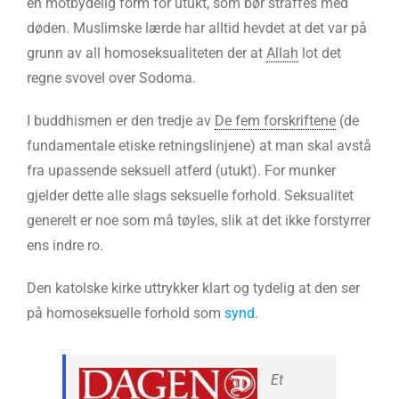
en motbydelig form for utukt, som bør straffes med
døden. Muslimske lærde har alltid hevdet at det var på
grunn av all homoseksualiteten der at
Allah
lot det
regne svovel over Sodoma.
I buddhismen er den tredje av
De fem forskriftene
(de
fundamentale etiske retningslinjene) at man skal avstå
fra upassende seksuell atferd (utukt). For munker
gjelder dette alle slags seksuelle forhold. Seksualitet
generelt er noe som må tøyles, slik at det ikke forstyrrer
ens indre ro.
Den katolske kirke uttrykker klart og tydelig at den ser
på homoseksuelle forhold som
synd
.
Et