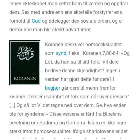
innen ekteskapet man setter barn til verden og oppdrar
dem. Sex med andre enn ens ektefelle forstyrrer ens
forhold til
Gud
og ødelegger den sosiale orden, og er
derfor noe man blir sterkt advart imot.
Koranen beskriver homoseksualitet
som
synd
, f.eks i Koranen 7,80-84: «Og
Lot, da han sa til sitt folk: ‘Vil dere
bedrive denne skjendighet? Ingen i
verden har gjort dette før dere? I
begjær
går dere til menn fremfor
kvinner. Dere er i sannhet et folk som går over grensen.’
[…] Og så lot Vi det regne ned over dem. Se, hva enden
ble for synderne!» Disse versene er lånt fra Bibelens
beretning om
Sodoma og Gomorra
. Islam er ikke bare
sterkt imot homoseksualitet. Ifølge sharialovene er det