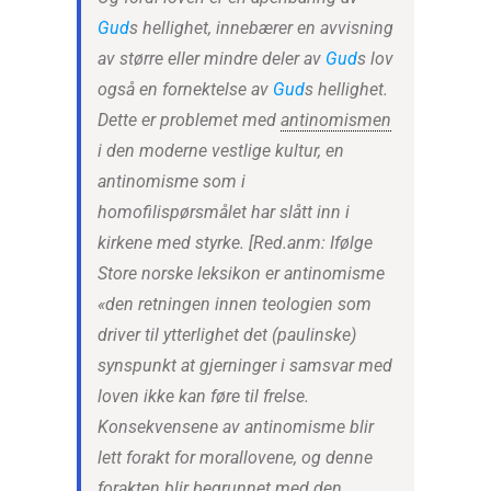
Gud
s hellighet, innebærer en avvisning
av større eller mindre deler av
Gud
s lov
også en fornektelse av
Gud
s hellighet.
Dette er problemet med
antinomismen
i den moderne vestlige kultur, en
antinomisme som i
homofilispørsmålet har slått inn i
kirkene med styrke. [Red.anm: Ifølge
Store norske leksikon er antinomisme
«den retningen innen teologien som
driver til ytterlighet det (paulinske)
synspunkt at gjerninger i samsvar med
loven ikke kan føre til frelse.
Konsekvensene av antinomisme blir
lett forakt for morallovene, og denne
forakten blir begrunnet med den