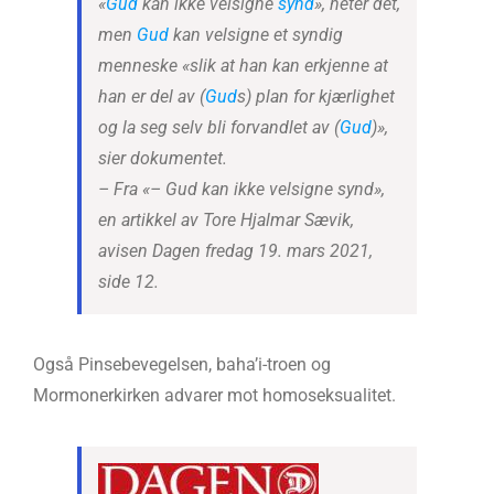
«
Gud
kan ikke velsigne
synd
», heter det,
men
Gud
kan velsigne et syndig
menneske «slik at han kan erkjenne at
han er del av (
Gud
s) plan for kjærlighet
og la seg selv bli forvandlet av (
Gud
)»,
sier dokumentet.
– Fra «– Gud kan ikke velsigne synd»,
en artikkel av Tore Hjalmar Sævik,
avisen Dagen fredag 19. mars 2021,
side 12.
Også Pinsebevegelsen, baha’i-troen og
Mormonerkirken advarer mot homoseksualitet.