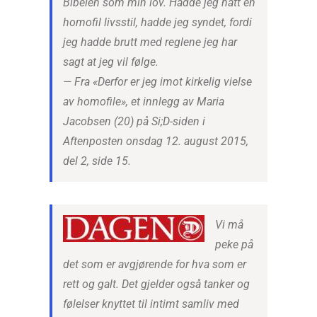
Bibelen som min lov. Hadde jeg hatt en
homofil livsstil, hadde jeg syndet, fordi
jeg hadde brutt med reglene jeg har
sagt at jeg vil følge.
— Fra «Derfor er jeg imot kirkelig vielse
av homofile», et innlegg av Maria
Jacobsen (20) på Si;D-siden i
Aftenposten onsdag 12. august 2015,
del 2, side 15.
Vi må
peke på
det som er avgjørende for hva som er
rett og galt. Det gjelder også tanker og
følelser knyttet til intimt samliv med