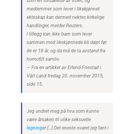
som en forsakelse av troen, og
medlemmer som lever i likekjønnet
ekteskap kan dermed nektes kirkelige
handlinger, melder Reuters.
I tillegg kan ikke barn som lever
sammen med likekjønnede bli døpt før
de er 18 år, og da må de ta avstand fra
homofilt samliv.
—
Fra en artikkel av Erlend Friestad i
Vårt Land fredag 20. november 2015,
side 15.
Jeg undret meg på hva som kunne
være årsaken til ulike seksuelle
legning
er […] Det eneste svaret jeg fant i