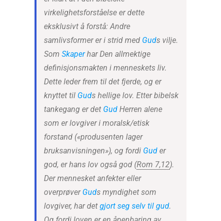
virkelighetsforståelse er dette
eksklusivt å forstå: Andre
samlivsformer er i strid med
Gud
s vilje.
Som
Skaper
har Den allmektige
definisjonsmakten i menneskets liv.
Dette leder frem til det fjerde, og er
knyttet til
Gud
s hellige lov. Etter bibelsk
tankegang er det
Gud
Herren alene
som er lovgiver i moralsk/etisk
forstand («produsenten lager
bruksanvisningen»), og fordi
Gud
er
god, er hans lov også god (
Rom 7,12
).
Der mennesket anfekter eller
overprøver
Gud
s myndighet som
lovgiver, har det
gjort seg selv til gud
.
Og fordi loven er en åpenbaring av