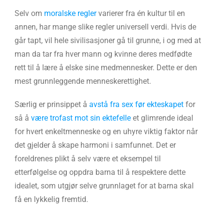
Selv om
moralske regler
varierer fra én kultur til en
annen, har mange slike regler universell verdi. Hvis de
går tapt, vil hele sivilisasjoner gå til grunne, i og med at
man da tar fra hver mann og kvinne deres medfødte
rett til å lære å elske sine medmennesker. Dette er den
mest grunnleggende menneskerettighet.
Særlig er prinsippet å
avstå fra sex før ekteskapet
for
så å
være trofast mot sin ektefelle
et glimrende ideal
for hvert enkeltmenneske og en uhyre viktig faktor når
det gjelder å skape harmoni i samfunnet. Det er
foreldrenes plikt å selv være et eksempel til
etterfølgelse og oppdra barna til å respektere dette
idealet, som utgjør selve grunnlaget for at barna skal
få en lykkelig fremtid.