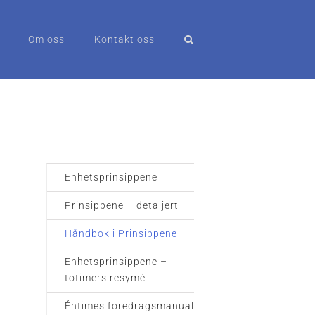
Om oss
Kontakt oss
Enhetsprinsippene
Prinsippene – detaljert
Håndbok i Prinsippene
Enhetsprinsippene –
totimers resymé
Éntimes foredragsmanual