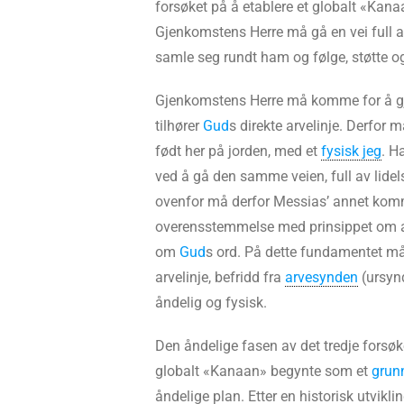
forsøket på å etablere et globalt «Kan
Gjenkomstens Herre må gå en vei full a
samle seg rundt ham og følge, støtte o
Gjenkomstens Herre må komme for å gj
tilhører
Gud
s direkte arvelinje. Derfor
født her på jorden, med et
fysisk jeg
. H
ved å gå den samme veien, full av lidel
ovenfor må derfor Messias’ annet kom
overensstemmelse med prinsippet om 
om
Gud
s ord. På dette fundamentet m
arvelinje, befridd fra
arvesynden
(ursyn
åndelig og fysisk.
Den åndelige fasen av det tredje forsøk
globalt «Kanaan» begynte som et
grun
åndelige plan. Etter en historisk utvikli