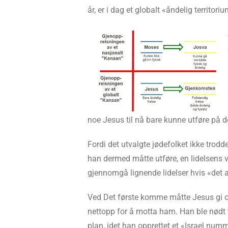
år, er i dag et globalt «åndelig territoriu
noe Jesus til nå bare kunne utføre på d
Fordi det utvalgte jødefolket ikke trod
han dermed måtte utføre, en lidelsens
gjennomgå lignende lidelser hvis «det an
Ved Det første komme måtte Jesus gi opp
nettopp for å motta ham. Han ble nødt 
plan, idet han opprettet et «Israel numm