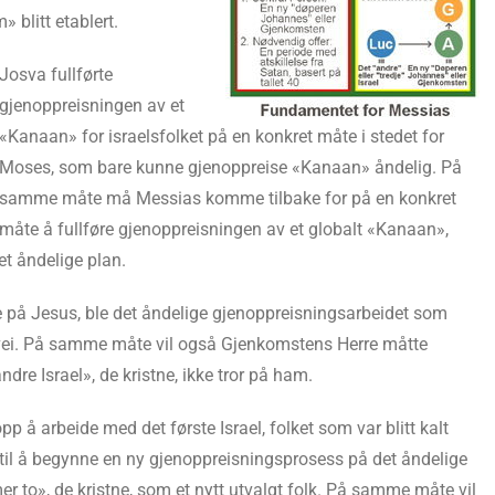
m» blitt etablert.
Josva fullførte
gjenoppreisningen av et
«Kanaan» for israelsfolket på en konkret måte i stedet for
Moses, som bare kunne gjenoppreise «Kanaan» åndelig. På
samme måte må Messias komme tilbake for på en konkret
måte å fullføre gjenoppreisningen av et globalt «Kanaan»,
et åndelige plan.
de på Jesus, ble det åndelige gjenoppreisningsarbeidet som
 vei. På samme måte vil også Gjenkomstens Herre måtte
dre Israel», de kristne, ikke tror på ham.
 å arbeide med det første Israel, folket som var blitt kalt
til å begynne en ny gjenoppreisningsprosess på det åndelige
er to», de kristne, som et nytt utvalgt folk. På samme måte vil