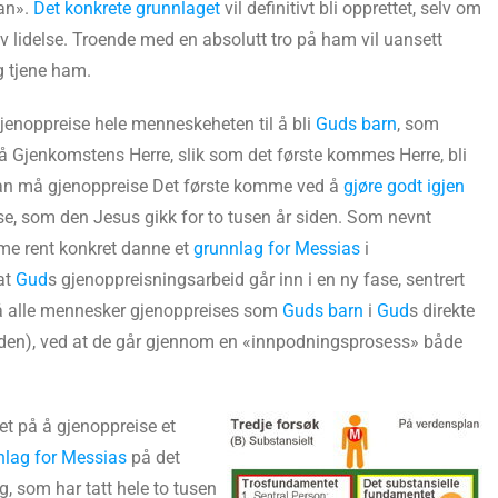
aan».
Det konkrete grunnlaget
vil definitivt bli opprettet, selv om
v lidelse. Troende med en absolutt tro på ham vil uansett
g tjene ham.
enoppreise hele menneskeheten til å bli
Guds barn
, som
 må Gjenkomstens Herre, slik som det første kommes Herre, bli
an må gjenoppreise Det første komme ved å
gjøre godt igjen
se, som den Jesus gikk for to tusen år siden. Som nevnt
me rent konkret danne et
grunnlag for Messias
i
at
Gud
s gjenoppreisningsarbeid går inn i en ny fase, sentrert
å alle mennesker gjenoppreises som
Guds barn
i
Gud
s direkte
den), ved at de går gjennom en «innpodningsprosess» både
et på å gjenoppreise et
nlag for Messias
på det
ng, som har tatt hele to tusen