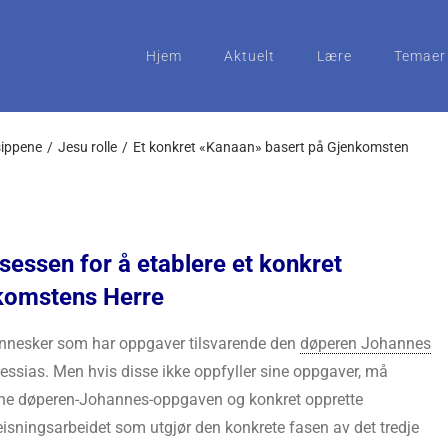
Hjem
Aktuelt
Lære
Temaer
sippene
Jesu rolle
Et konkret «Kanaan» basert på Gjenkomsten
essen for å etablere et konkret
komstens Herre
nnesker som har oppgaver tilsvarende den
døperen Johannes
essias. Men hvis disse ikke oppfyller sine oppgaver, må
nne døperen-Johannes-oppgaven og konkret opprette
isningsarbeidet som utgjør den konkrete fasen av det tredje