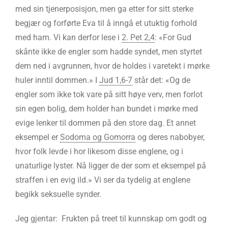
med sin tjenerposisjon, men ga etter for sitt sterke
begjær og forførte Eva til å inngå et utuktig forhold
med ham. Vi kan derfor lese i
2. Pet 2,4
: «For Gud
skånte ikke de engler som hadde syndet, men styrtet
dem ned i avgrunnen, hvor de holdes i varetekt i mørke
huler inntil dommen.» I
Jud 1,6-7
står det: «Og de
engler som ikke tok vare på sitt høye verv, men forlot
sin egen bolig, dem holder han bundet i mørke med
evige lenker til dommen på den store dag. Et annet
eksempel er
Sodoma og Gomorra
og deres nabobyer,
hvor folk levde i hor likesom disse englene, og i
unaturlige lyster. Nå ligger de der som et eksempel på
straffen i en evig ild.» Vi ser da tydelig at englene
begikk seksuelle synder.
Jeg gjentar: Frukten på treet til kunnskap om godt og