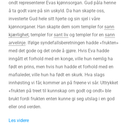
ondt representerer Evas kjønnsorgan. Gud påla henne
å ta godt vare på sin uskyld. Da han skapte oss,
investerte Gud hele sitt hjerte og sin sjel i våre
kjønnorganer. Han skapte dem som templer for
sann
kjærlighet
, templer for
sant liv
og templer for en
sann
arvelinje
. Ifølge syndefallsberetningen hadde «frukten»
med det gode og det onde å gjøre. Hvis Eva hadde
inngått et forhold med en konge, ville hun nemlig ha
født en prins, men hvis hun hadde et forhold med en
mafialeder, ville hun ha født en skurk. Hva slags
innhøsting vi får, kommer an på frøene vi sår. Uttrykket
«frukten på treet til kunnskap om godt og ondt» ble
brukt fordi frukten enten kunne gi seg utslag i en god
eller ond verden.
Les videre