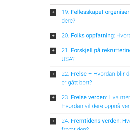
19.
Fellesskapet organiser
dere?
20.
Folks oppfatning
: Hvor
21.
Forskjell på rekrutterin
USA?
22.
Frelse
– Hvordan blir d
er gått bort?
23.
Frelse verden
: Hva men
Hvordan vil dere oppnå ver
24.
Fremtidens verden
: Hv
fremtiden?