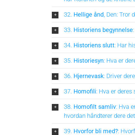
32.
Hellige ånd
, Den: Tror 
33.
Historiens begynnelse
34.
Historiens slutt
: Har hi
35.
Historiesyn
: Hva er der
36.
Hjernevask
: Driver de
37.
Homofili
: Hva er deres
38.
Homofilt samliv
: Hva 
hvordan håndterer dere det
39.
Hvorfor bli med?
: Hvor