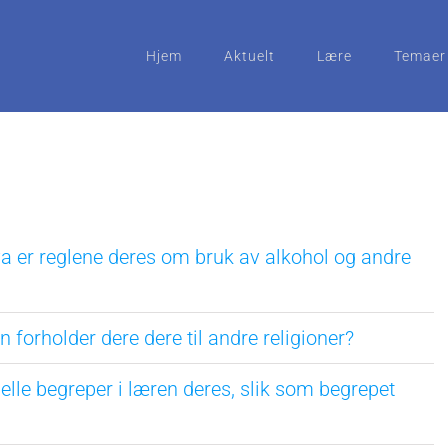
Hjem
Aktuelt
Lære
Temaer
va er reglene deres om bruk av alkohol og andre
n forholder dere dere til andre religioner?
ielle begreper i læren deres, slik som begrepet