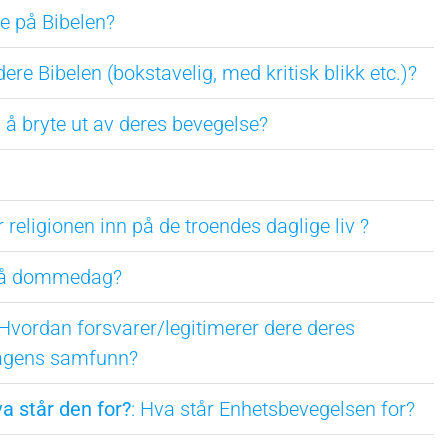
re på Bibelen?
dere Bibelen (bokstavelig, med kritisk blikk etc.)?
g å bryte ut av deres bevegelse?
r religionen inn på de troendes daglige liv ?
 på dommedag?
 Hvordan forsvarer/legitimerer dere deres
dagens samfunn?
a står den for?
: Hva står Enhetsbevegelsen for?