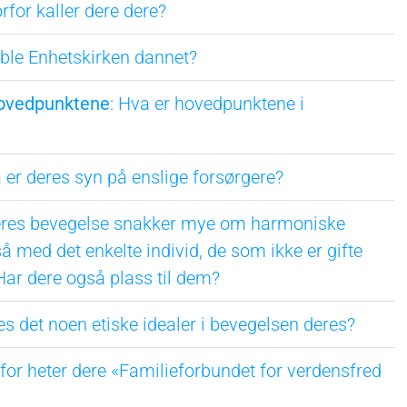
orfor kaller dere dere?
 ble Enhetskirken dannet?
ovedpunktene
: Hva er hovedpunktene i
a er deres syn på enslige forsørgere?
eres bevegelse snakker mye om harmoniske
å med det enkelte individ, de som ikke er gifte
 Har dere også plass til dem?
es det noen etiske idealer i bevegelsen deres?
rfor heter dere «Familieforbundet for verdensfred