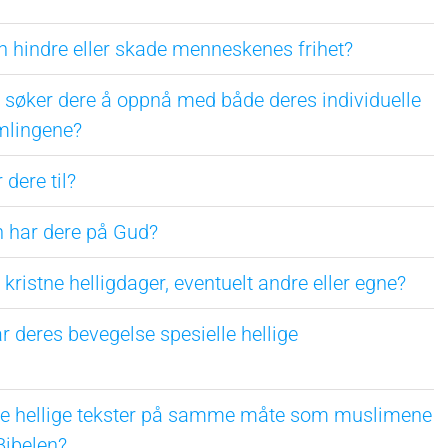
an hindre eller skade menneskenes frihet?
er søker dere å oppnå med både deres individuelle
amlingene?
 dere til?
n har dere på Gud?
e kristne helligdager, eventuelt andre eller egne?
ar deres bevegelse spesielle hellige
ere hellige tekster på samme måte som muslimene
Bibelen?