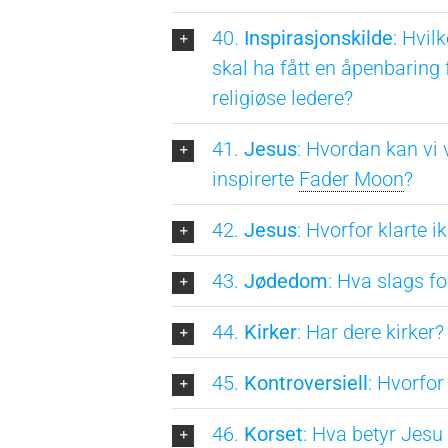
40.
Inspirasjonskilde
: Hvil
skal ha fått en åpenbaring 
religiøse ledere?
41.
Jesus
: Hvordan kan vi 
inspirerte
Fader Moon
?
42.
Jesus
: Hvorfor klarte i
43.
Jødedom
: Hva slags f
44.
Kirker
: Har dere kirker?
45.
Kontroversiell
: Hvorfor
46.
Korset
: Hva betyr Jesu