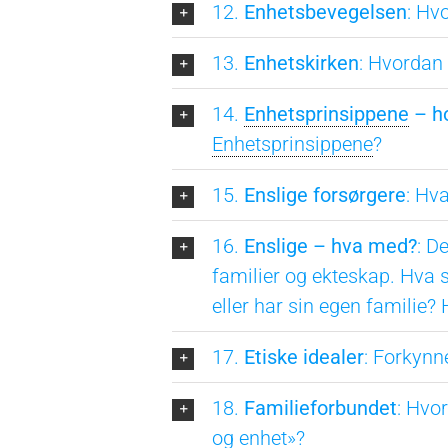
12.
Enhetsbevegelsen
: Hv
13.
Enhetskirken
: Hvordan
14.
Enhetsprinsippene
– h
Enhetsprinsippene
?
15.
Enslige forsørgere
: Hv
16.
Enslige – hva med?
: D
familier og ekteskap. Hva s
eller har sin egen familie?
17.
Etiske idealer
: Forkynn
18.
Familieforbundet
: Hvo
og enhet»?