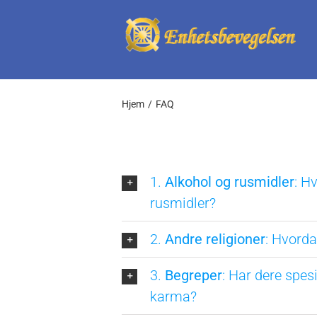
Skip
to
content
Hjem
FAQ
1.
Alkohol og rusmidler
: H
rusmidler?
2.
Andre religioner
: Hvorda
3.
Begreper
: Har dere spes
karma?