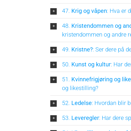
47.
Krig og våpen
: Hva er
48.
Kristendommen og andr
kristendommen og andre re
49.
Kristne?
: Ser dere på d
50.
Kunst og kultur
: Har d
51.
Kvinnefrigjøring og like
og likestilling?
52.
Ledelse
: Hvordan blir 
53.
Leveregler
: Har dere sp