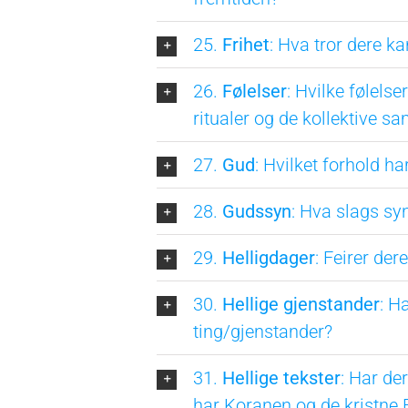
25.
Frihet
: Hva tror dere k
26.
Følelser
: Hvilke følels
ritualer og de kollektive s
27.
Gud
: Hvilket forhold har
28.
Gudssyn
: Hva slags sy
29.
Helligdager
: Feirer der
30.
Hellige gjenstander
: H
ting/gjenstander?
31.
Hellige tekster
: Har d
har Koranen og de kristne 