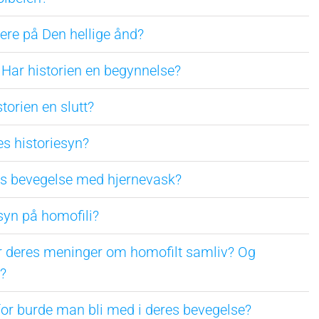
dere på Den hellige ånd?
: Har historien en begynnelse?
storien en slutt?
es historiesyn?
res bevegelse med hjernevask?
 syn på homofili?
er deres meninger om homofilt samliv? Og
?
for burde man bli med i deres bevegelse?