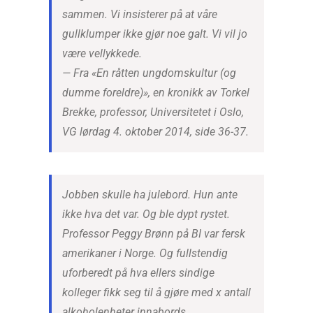
sammen. Vi insisterer på at våre
gullklumper ikke gjør noe galt. Vi vil jo
være vellykkede.
— Fra «En råtten ungdomskultur (og
dumme foreldre)», en kronikk av Torkel
Brekke, professor, Universitetet i Oslo,
VG lørdag 4. oktober 2014, side 36-37.
Jobben skulle ha julebord. Hun ante
ikke hva det var. Og ble dypt rystet.
Professor Peggy Brønn på BI var fersk
amerikaner i Norge. Og fullstendig
uforberedt på hva ellers sindige
kolleger fikk seg til å gjøre med x antall
alkoholenheter innabords.