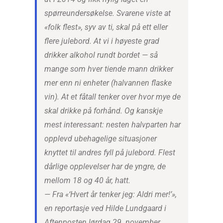
spørreundersøkelse. Svarene viste at
«folk flest», syv av ti, skal på ett eller
flere julebord. At vi i høyeste grad
drikker alkohol rundt bordet — så
mange som hver tiende mann drikker
mer enn ni enheter (halvannen flaske
vin). At et fåtall tenker over hvor mye de
skal drikke på forhånd. Og kanskje
mest interessant: nesten halvparten har
opplevd ubehagelige situasjoner
knyttet til andres fyll på julebord. Flest
dårlige opplevelser har de yngre, de
mellom 18 og 40 år, hatt.
— Fra «‘Hvert år tenker jeg: Aldri mer!’»,
en reportasje ved Hilde Lundgaard i
Aftenposten lørdag 29. november