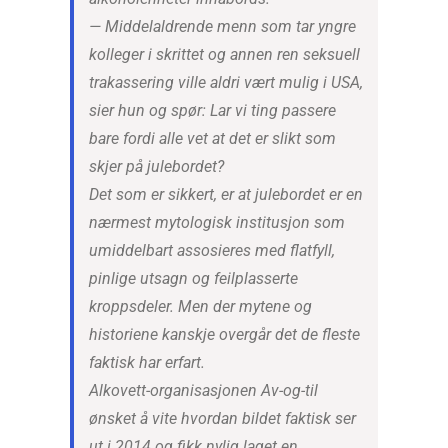
— Middelaldrende menn som tar yngre
kolleger i skrittet og annen ren seksuell
trakassering ville aldri vært mulig i USA,
sier hun og spør: Lar vi ting passere
bare fordi alle vet at det er slikt som
skjer på julebordet?
Det som er sikkert, er at julebordet er en
nærmest mytologisk institusjon som
umiddelbart assosieres med flatfyll,
pinlige utsagn og feilplasserte
kroppsdeler. Men der mytene og
historiene kanskje overgår det de fleste
faktisk har erfart.
Alkovett-organisasjonen Av-og-til
ønsket å vite hvordan bildet faktisk ser
ut i 2014 og fikk nylig laget en