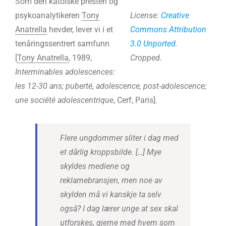
Som den katolske presten og
psykoanalytikeren
Tony
License:
Creative
Anatrella
hevder, lever vi i et
Commons
Attribution
tenåringssentrert samfunn
3.0 Unported
.
[
Tony Anatrella
, 1989,
Cropped.
Interminables adolescences:
les 12-30 ans; puberté, adolescence, post-adolescence;
une société adolescentrique
, Cerf, Paris].
Flere ungdommer sliter i dag med
et dårlig kroppsbilde. […] Mye
skyldes mediene og
reklamebransjen, men noe av
skylden må vi kanskje ta selv
også? I dag lærer unge at sex skal
utforskes, gjerne med hvem som