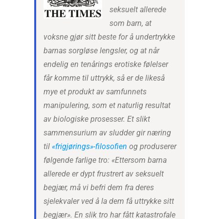
seksuelt allerede
som barn, at
voksne gjør sitt beste for å undertrykke
barnas sorgløse lengsler, og at når
endelig en tenårings erotiske følelser
får komme til uttrykk, så er de likeså
mye et produkt av samfunnets
manipulering, som et naturlig resultat
av biologiske prosesser. Et slikt
sammensurium av sludder gir næring
til
«frigjørings»-filosofien
og produserer
følgende farlige tro: «Ettersom barna
allerede er dypt frustrert av seksuelt
begjær, må vi befri dem fra deres
sjelekvaler ved å la dem få uttrykke sitt
begjær». En slik tro har fått katastrofale