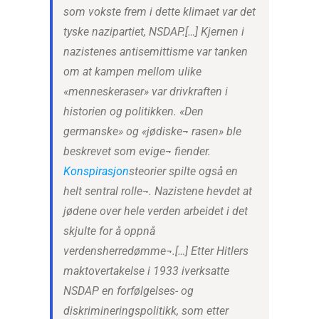
som vokste frem i dette klimaet var det
tyske nazipartiet, NSDAP.[…] Kjernen i
nazistenes antisemittisme var tanken
om at kampen mellom ulike
«menneskeraser» var drivkraften i
historien og politikken. «Den
germanske» og «jødiske¬ rasen» ble
beskrevet som evige¬ fiender.
Konspirasjon
steorier spilte også en
helt sentral rolle¬. Nazistene hevdet at
jødene over hele verden arbeidet i det
skjulte for å oppnå
verdensherredømme¬.[…] Etter Hitlers
maktovertakelse i 1933 iverksatte
NSDAP en forfølgelses- og
diskrimineringspolitikk, som etter