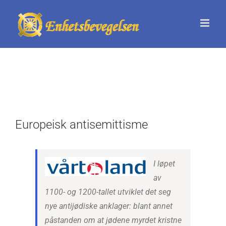
Skip
to
content
Europeisk antisemittisme
I løpet
av
1100- og 1200-tallet utviklet det seg
nye antijødiske anklager: blant annet
påstanden om at jødene myrdet kristne