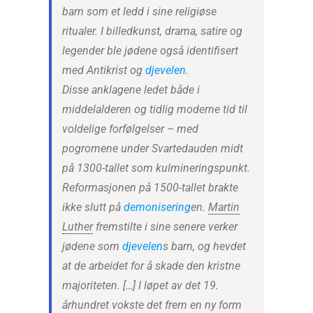
barn som et ledd i sine religiøse
ritualer. I billedkunst, drama, satire og
legender ble jødene også identifisert
med Antikrist og
djevelen
.
Disse anklagene ledet både i
middelalderen og tidlig moderne tid til
voldelige forfølgelser – med
pogromene under Svartedauden midt
på 1300-tallet som kulmineringspunkt.
Reformasjonen på 1500-tallet brakte
ikke slutt på
demonisering
en.
Martin
Luther
fremstilte i sine senere verker
jødene som
djevelen
s barn, og hevdet
at de arbeidet for å skade den kristne
majoriteten. […] I løpet av det 19.
århundret vokste det frem en ny form