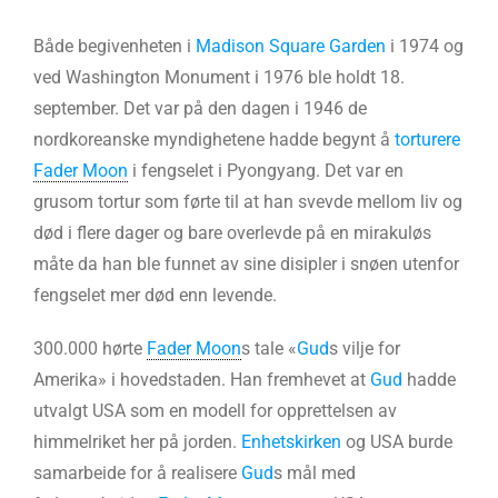
Både begivenheten i
Madison Square Garden
i 1974 og
ved Washington Monument i 1976 ble holdt 18.
september. Det var på den dagen i 1946 de
nordkoreanske myndighetene hadde begynt å
torturere
Fader Moon
i fengselet i Pyongyang. Det var en
grusom tortur som førte til at han svevde mellom liv og
død i flere dager og bare overlevde på en mirakuløs
måte da han ble funnet av sine disipler i snøen utenfor
fengselet mer død enn levende.
300.000 hørte
Fader Moon
s tale «
Gud
s vilje for
Amerika» i hovedstaden. Han fremhevet at
Gud
hadde
utvalgt USA som en modell for opprettelsen av
himmelriket her på jorden.
Enhetskirken
og USA burde
samarbeide for å realisere
Gud
s mål med