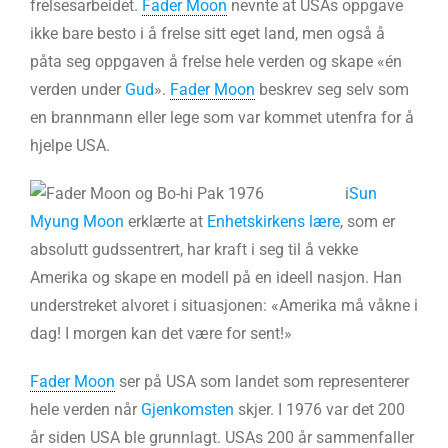
frelsesarbeidet.
Fader Moon
nevnte at USAs oppgave
ikke bare besto i å frelse sitt eget land, men også å
påta seg oppgaven å frelse hele verden og skape «én
verden under
Gud
».
Fader Moon
beskrev seg selv som
en brannmann eller lege som var kommet utenfra for å
hjelpe USA.
i
Sun
Myung Moon
erklærte at
Enhetskirkens lære
, som er
absolutt gudssentrert, har kraft i seg til å vekke
Amerika og skape en modell på en ideell nasjon. Han
understreket alvoret i situasjonen: «Amerika må våkne i
dag! I morgen kan det være for sent!»
Fader Moon
ser på USA som landet som representerer
hele verden når
Gjenkomsten
skjer. I 1976 var det 200
år siden USA ble grunnlagt. USAs 200 år sammenfaller