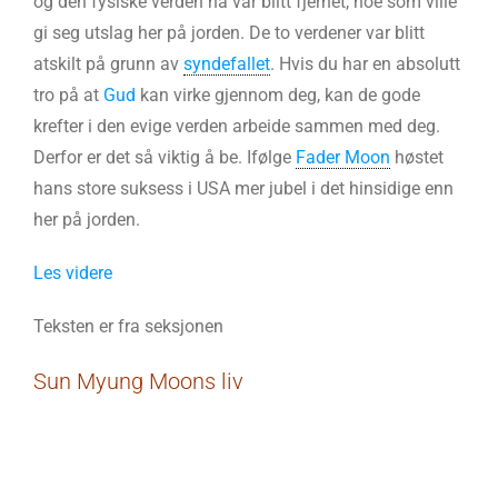
og den fysiske verden nå var blitt fjernet, noe som ville
gi seg utslag her på jorden. De to verdener var blitt
atskilt på grunn av
syndefallet
. Hvis du har en absolutt
tro på at
Gud
kan virke gjennom deg, kan de gode
krefter i den evige verden arbeide sammen med deg.
Derfor er det så viktig å be. Ifølge
Fader Moon
høstet
hans store suksess i USA mer jubel i det hinsidige enn
her på jorden.
Les videre
Teksten er fra seksjonen
Sun Myung Moons liv