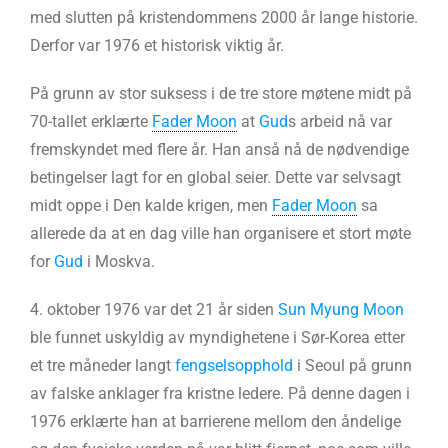
med slutten på kristendommens 2000 år lange historie.
Derfor var 1976 et historisk viktig år.
På grunn av stor suksess i de tre store møtene midt på
70-tallet erklærte
Fader Moon
at
Gud
s arbeid nå var
fremskyndet med flere år. Han anså nå de nødvendige
betingelser lagt for en global seier. Dette var selvsagt
midt oppe i Den kalde krigen, men
Fader Moon
sa
allerede da at en dag ville han organisere et stort møte
for
Gud
i Moskva.
4. oktober 1976 var det 21 år siden
Sun Myung Moon
ble funnet uskyldig av myndighetene i Sør-Korea etter
et tre måneder langt
fengselsopphold
i Seoul på grunn
av falske anklager fra kristne ledere. På denne dagen i
1976 erklærte han at barrierene mellom den åndelige