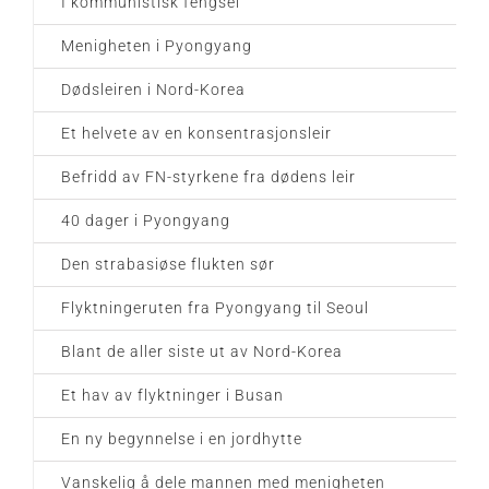
I kommunistisk fengsel
Menigheten i Pyongyang
Dødsleiren i Nord-Korea
Et helvete av en konsentrasjonsleir
Befridd av FN-styrkene fra dødens leir
40 dager i Pyongyang
Den strabasiøse flukten sør
Flyktningeruten fra Pyongyang til Seoul
Blant de aller siste ut av Nord-Korea
Et hav av flyktninger i Busan
En ny begynnelse i en jordhytte
Vanskelig å dele mannen med menigheten