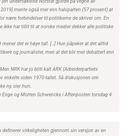
n [en undersøkelse Norstat gjorde på vegne av
l 2019] mente også mer enn halvparten (57 prosent) at
for nære forbindelser til politikerne de skriver om. En
 ikke har tillit til at norske medier dekker alle politiske
mener det er høye tall. […] Hun påpeker at det alltid
ikere og journalister, men at det blir mer debattert enn
 Men NRK har jo blitt kalt ARK (Arbeiderpartiets
av enkelte siden 1970-tallet. Så diskusjonen om
ke ny, sier hun.
ne Enge og Morten Schwencke i Aftenposten torsdag 4.
 definerer virkeligheten gjennom sin versjon av en