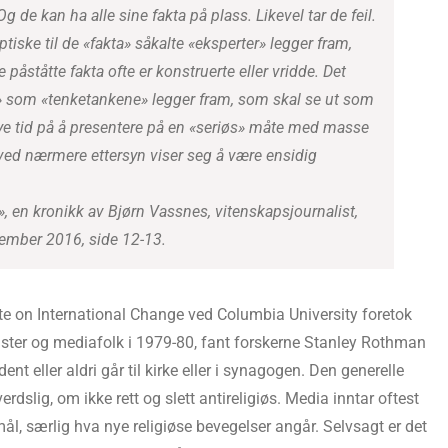
g de kan ha alle sine fakta på plass. Likevel tar de feil.
ptiske til de «fakta» såkalte «eksperter» legger fram,
de påståtte fakta ofte er konstruerte eller vridde. Det
» som «tenketankene» legger fram, som skal se ut som
ye tid på å presentere på en «seriøs» måte med masse
ved nærmere ettersyn viser seg å være ensidig
, en kronikk av Bjørn Vassnes, vitenskapsjournalist,
ember 2016, side 12-13.
te on International Change ved Columbia University foretok
ster og mediafolk i 1979-80, fant forskerne Stanley Rothman
nt eller aldri går til kirke eller i synagogen. Den generelle
rdslig, om ikke rett og slett antireligiøs. Media inntar oftest
mål, særlig hva nye religiøse bevegelser angår. Selvsagt er det