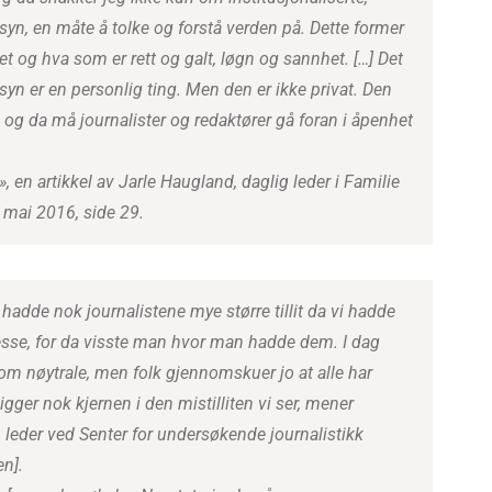
vssyn, en måte å tolke og forstå verden på. Dette former
 og hva som er rett og galt, løgn og sannhet. […] Det
ssyn er en personlig ting. Men den er ikke privat. Den
en, og da må journalister og redaktører gå foran i åpenhet
», en artikkel av Jarle Haugland, daglig leder i Familie
 mai 2016, side 29.
 hadde nok journalistene mye større tillit da vi hadde
esse, for da visste man hvor man hadde dem. I dag
om nøytrale, men folk gjennomskuer jo at alle har
igger nok kjernen i den mistilliten vi ser, mener
leder ved Senter for undersøkende journalistikk
en].