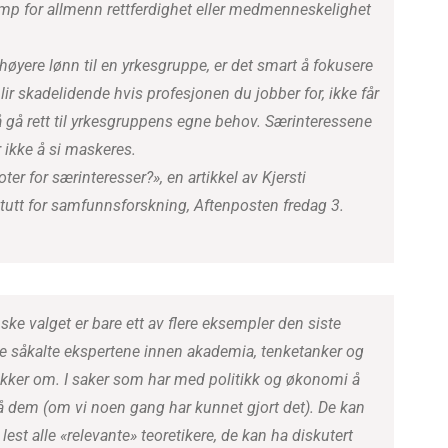
amp for allmenn rettferdighet eller medmenneskelighet
øyere lønn til en yrkesgruppe, er det smart å fokusere
ir skadelidende hvis profesjonen du jobber for, ikke får
 å gå rett til yrkesgruppens egne behov. Særinteressene
 ikke å si maskeres.
oter for særinteresser?», en artikkel av Kjersti
itutt for samfunnsforskning, Aftenposten fredag 3.
 valget er bare ett av flere eksempler den siste
t de såkalte ekspertene innen akademia, tenketanker og
nakker om. I saker som har med politikk og økonomi å
 på dem (om vi noen gang har kunnet gjort det). De kan
lest alle «relevante» teoretikere, de kan ha diskutert