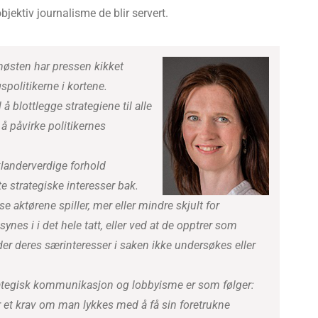
objektiv journalisme de blir servert.
østen har pressen kikket
gspolitikerne i kortene.
l å blottlegge strategiene til alle
å påvirke politikernes
klanderverdige forhold
e strategiske interesser bak.
sse aktørene spiller, mer eller mindre skjult for
ynes i i det hele tatt, eller ved at de opptrer som
der deres særinteresser i saken ikke undersøkes eller
ategisk kommunikasjon og lobbyisme er som følger:
r et krav om man lykkes med å få sin foretrukne