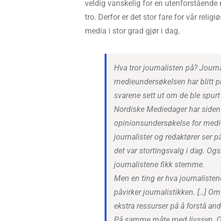
veldig vanskelig for en utenforståend
tro. Derfor er det stor fare for vår relig
media i stor grad gjør i dag.
Hva tror journalisten på? Journa
medieundersøkelsen har blitt p
svarene sett ut om de ble spurt
Nordiske Mediedager har side
opinionsundersøkelse for medi
journalister og redaktører ser p
det var stortingsvalg i dag. Også
journalistene fikk stemme.
Men en ting er hva journalisten
påvirker journalistikken. […] Om
ekstra ressurser på å forstå and
På samme måte med livssyn. Og 