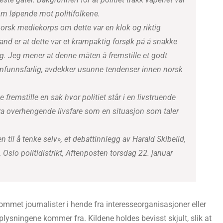
m løpende mot politifolkene.
norsk mediekorps om dette var en klok og riktig
and er at dette var et krampaktig forsøk på å snakke
g. Jeg mener at denne måten å fremstille et godt
mfunnsfarlig, avdekker usunne tendenser innen norsk
fremstille en sak hvor politiet står i en livstruende
ra overhengende livsfare som en situasjon som taler
 til å tenke selv», et debattinnlegg av Harald Skibelid,
 Oslo politidistrikt, Aftenposten torsdag 22. januar
ommet journalister i hende fra interesseorganisasjoner eller
plysningene kommer fra. Kildene holdes bevisst skjult, slik at