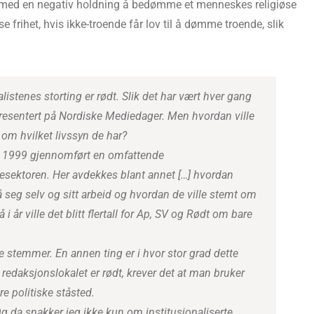
e med en negativ holdning å bedømme et menneskes religiøse
iøse frihet, hvis ikke-troende får lov til å dømme troende, slik
listenes storting er rødt. Slik det har vært hver gang
resentert på Nordiske Mediedager. Men hvordan ville
 om hvilket livssyn de har?
n 1999 gjennomført en omfattende
esektoren. Her avdekkes blant annet […] hvordan
å seg selv og sitt arbeid og hvordan de ville stemt om
 i år ville det blitt flertall for Ap, SV og Rødt om bare
e stemmer. En annen ting er i hvor stor grad dette
 redaksjonslokalet er rødt, krever det at man bruker
re politiske ståsted.
da snakker jeg ikke kun om institusjonaliserte,