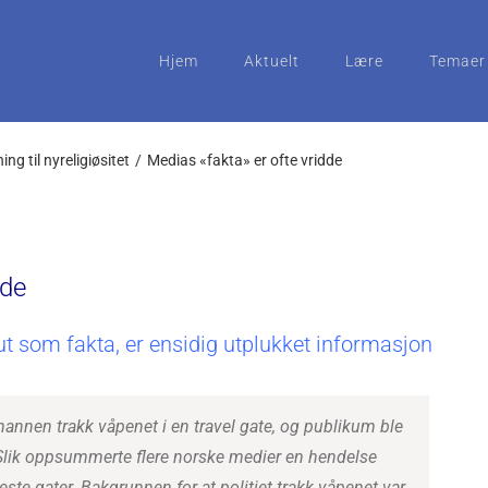
Hjem
Aktuelt
Lære
Temaer
ng til nyreligiøsitet
Medias «fakta» er ofte vridde
dde
 som fakta, er ensidig utplukket informasjon
mannen trakk våpenet i en travel gate, og publikum ble
Slik oppsummerte flere norske medier en hendelse
ste gater. Bakgrunnen for at politiet trakk våpenet var