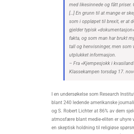
med likesinnede og fått priser. O
[…] En grunn til at mange er ske
som i oppløpet til brexit, er at 
gjelder typisk «dokumentasjon
fakta, og som man har brukt m
tall og henvisninger, men som 
utplukket informasjon.
– Fra «Kjempesjokk i kvasiland»
Klassekampen torsdag 17. nov
I en undersøkelse som Research Institu
blant 240 ledende amerikanske journali
og S. Robert Lichter at 86% av dem sjelde
atmosfære blant medie-eliten er uhyre ve
en skeptisk holdning til religiøse spørs