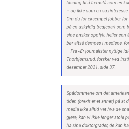
løsning til å fremstå som en k
– og ikke som en særinteresse.
Om du for eksempel jobber for h
på en uskyldig tredjepart som bl
sine ønsker oppfylt, heller enn
bør altså dempes i mediene, for
– Fra «Er journalister nyttige idi
Thorbjørnsrud, forsker ved Inst
desember 2021, side 37.
Spådommene om det amerikanske
tiden (brexit er et annet) på a
media ikke alltid vet hva de s
gjøre, kan vi ikke lenger stole
ha sine doktorgrader, de kan ha 