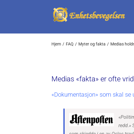
Skip
to
content
Hjem
FAQ
Myter og fakta
Medias holdni
Medias «fakta» er ofte vri
«Dokumentasjon» som skal se ut
«Politi
redd.» 
som skjedde i en av Oslos travle