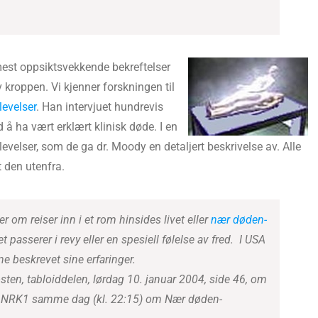
mest oppsiktsvekkende bekreftelser
kroppen. Vi kjenner forskningen til
evelser
. Han intervjuet hundrevis
 ha vært erklært klinisk døde. I en
levelser, som de ga dr. Moody en detaljert beskrivelse av. Alle
t den utenfra.
ier om reiser inn i et rom hinsides livet eller
nær døden-
et passerer i revy eller en spesiell følelse av fred. I USA
ne beskrevet sine erfaringer.
ten, tabloiddelen, lørdag 10. januar 2004, side 46, om
på NRK1 samme dag (kl. 22:15) om Nær døden-