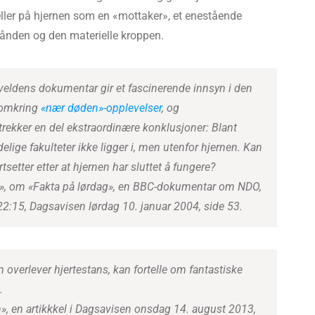
ller på hjernen som en «mottaker», et enestående
ånden og den materielle kroppen.
veldens dokumentar gir et fascinerende innsyn i den
 omkring
«nær døden»-opplevelser
, og
trekker en del ekstraordinære konklusjoner: Blant
elige fakulteter ikke ligger i, men utenfor hjernen. Kan
tsetter etter at hjernen har sluttet å fungere?
», om «Fakta på lørdag», en BBC-dokumentar om NDO,
 22:15, Dagsavisen lørdag 10. januar 2004, side 53.
verlever hjertestans, kan fortelle om fantastiske
.
en», en artikkkel i Dagsavisen onsdag 14. august 2013,