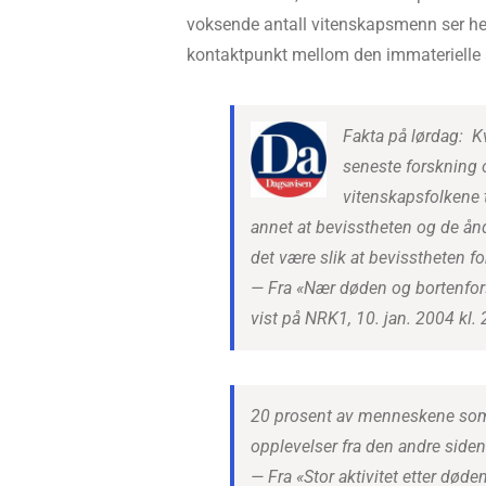
voksende antall vitenskapsmenn ser he
kontaktpunkt mellom den immaterielle 
Fakta på lørdag: K
seneste forskning
vitenskapsfolkene 
annet at bevisstheten og de ånd
det være slik at bevisstheten for
— Fra «Nær døden og bortenfor
vist på NRK1, 10. jan. 2004 kl.
20 prosent av menneskene som o
opplevelser fra den andre siden
— Fra «Stor aktivitet etter død