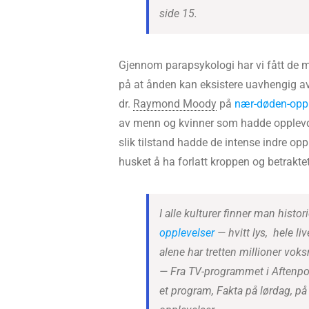
side 15.
Gjennom parapsykologi har vi fått de 
på at ånden kan eksistere uavhengig av 
dr.
Raymond Moody
på
nær-døden-oppl
av menn og kvinner som hadde opplevd å
slik tilstand hadde de intense indre opp
husket å ha forlatt kroppen og betrakte
I alle kulturer finner man histor
opplevelser
— hvitt lys, hele liv
alene har tretten millioner voks
— Fra TV-programmet i Aftenpos
et program, Fakta på lørdag, 