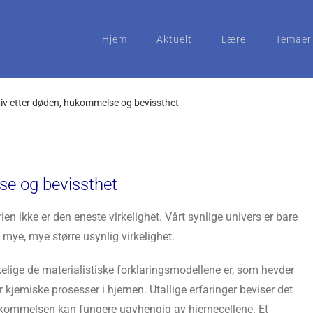
Hjem
Aktuelt
Lære
Temaer
iv etter døden, hukommelse og bevissthet
se og bevissthet
ien ikke er den eneste virkelighet. Vårt synlige univers er bare
en mye, mye større usynlig virkelighet.
elige de materialistiske forklaringsmodellene er, som hevder
r kjemiske prosesser i hjernen. Utallige erfaringer beviser det
ukommelsen kan fungere uavhengig av hjernecellene. Et