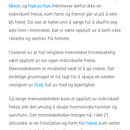
Moon
og
Hak-ja Han
fremhever derfor ikke en
individuell frelse, som først og fremst går ut på å selv
bli frelst. De sier at heller enn å sørge for å skaffe seg
selv rom i himmelen, bør vi være opptatt av å befri våre
«brødre og søstre» fra helvete.
I tusener av år har religiøse mennesker hovedsakelig
vært opptatt av sin egen individuelle frelse.
Menneskeheten er imidlertid nødt til å gå videre. Det
åndelige grunnlaget er nå lagt for å skape en verden
velsignet av
Gud
, full av fred og kjærlighet.
Så lenge menneskeheten bare er opptatt av individuell
frelse, blir det umulig å skape harmoniske familier og
samfunn. Det menneskeheten trenger nå, i det 21.
århundre, er en forståelse og form for
frelse
som setter