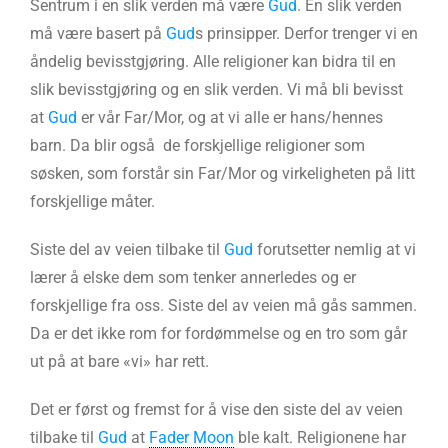
Sentrum i en slik verden må være
Gud
. En slik verden
må være basert på
Gud
s prinsipper. Derfor trenger vi en
åndelig bevisstgjøring. Alle religioner kan bidra til en
slik bevisstgjøring og en slik verden. Vi må bli bevisst
at
Gud
er vår Far/Mor, og at vi alle er hans/hennes
barn. Da blir også de forskjellige religioner som
søsken, som forstår sin Far/Mor og virkeligheten på litt
forskjellige måter.
Siste del av veien tilbake til
Gud
forutsetter nemlig at vi
lærer å elske dem som tenker annerledes og er
forskjellige fra oss. Siste del av veien må gås sammen.
Da er det ikke rom for fordømmelse og en tro som går
ut på at bare «vi» har rett.
Det er først og fremst for å vise den siste del av veien
tilbake til
Gud
at
Fader Moon
ble kalt. Religionene har