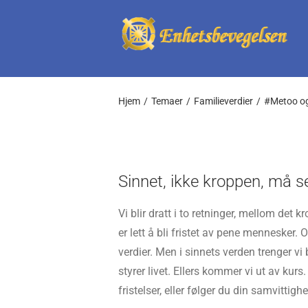
Skip
to
content
Hjem
Temaer
Familieverdier
#Metoo og
Sinnet, ikke kroppen, må s
Vi blir dratt i to retninger, mellom det k
er lett å bli fristet av pene mennesker. 
verdier. Men i sinnets verden trenger v
styrer livet. Ellers kommer vi ut av kurs
fristelser, eller følger du din samvittigh