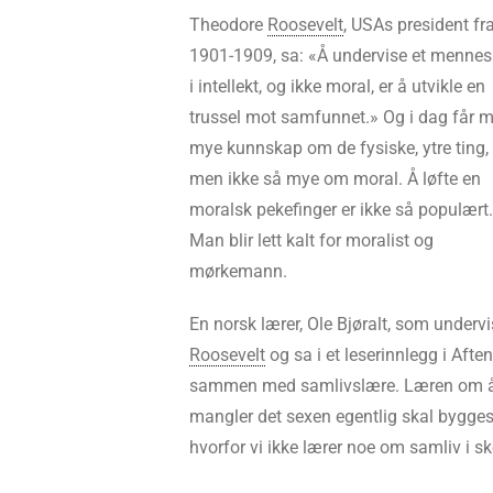
Theodore
Roosevelt
, USAs president fr
1901-1909, sa: «Å undervise et menne
i intellekt, og ikke moral, er å utvikle en
trussel mot samfunnet.» Og i dag får 
mye kunnskap om de fysiske, ytre ting,
men ikke så mye om moral. Å løfte en
moralsk pekefinger er ikke så populært.
Man blir lett kalt for moralist og
mørkemann.
En norsk lærer, Ole Bjøralt, som under
Roosevelt
og sa i et leserinnlegg i Aften
sammen med samlivslære. Læren om å l
mangler det sexen egentlig skal bygges 
hvorfor vi ikke lærer noe om samliv i sk