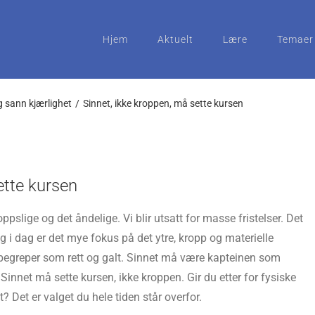
Hjem
Aktuelt
Lære
Temaer
 sann kjærlighet
Sinnet, ikke kroppen, må sette kursen
ette kursen
roppslige og det åndelige. Vi blir utsatt for masse fristelser. Det
Og i dag er det mye fokus på det ytre, kropp og materielle
i begreper som rett og galt. Sinnet må være kapteinen som
. Sinnet må sette kursen, ikke kroppen. Gir du etter for fysiske
et? Det er valget du hele tiden står overfor.