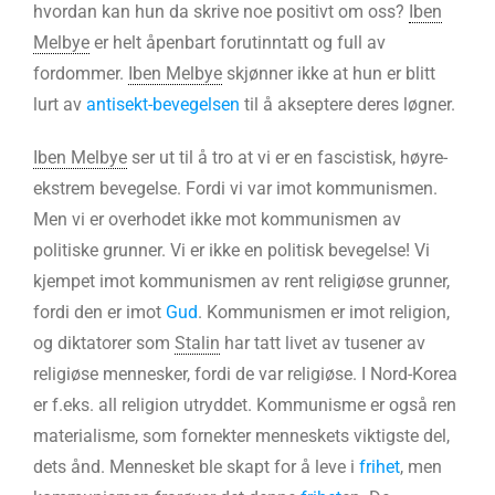
hvordan kan hun da skrive noe positivt om oss?
Iben
Melbye
er helt åpenbart forutinntatt og full av
fordommer.
Iben Melbye
skjønner ikke at hun er blitt
lurt av
antisekt-bevegelsen
til å akseptere deres løgner.
Iben Melbye
ser ut til å tro at vi er en fascistisk, høyre-
ekstrem bevegelse. Fordi vi var imot kommunismen.
Men vi er overhodet ikke mot kommunismen av
politiske grunner. Vi er ikke en politisk bevegelse! Vi
kjempet imot kommunismen av rent religiøse grunner,
fordi den er imot
Gud
. Kommunismen er imot religion,
og diktatorer som
Stalin
har tatt livet av tusener av
religiøse mennesker, fordi de var religiøse. I Nord-Korea
er f.eks. all religion utryddet. Kommunisme er også ren
materialisme, som fornekter menneskets viktigste del,
dets ånd. Mennesket ble skapt for å leve i
frihet
, men