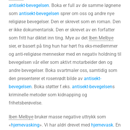
antisekt-bevegelsen
. Boka er full av de samme løgnene
som
antisekt-bevegelsen
sprer om oss og andre nye
religiøse bevegelser. Den er skrevet som en roman. Den
er ikke dokumentarisk. Den er skrevet av en forfatter
som fritt har diktet inn ting. Mye av det
Iben Melbye
sier, er basert på ting hun har hørt fra eks-medlemmer
og anti-religiøse mennesker med en negativ holdning til
bevegelsen vår eller som aktivt motarbeider den og
andre bevegelser. Boka svartmaler oss, samtidig som
den presenterer et rosenrødt bilde av
antisekt-
bevegelsen
. Boka støtter f.eks.
antisekt-bevegelsen
s
kriminelle metoder som kidnapping og
frihetsberøvelse.
Iben Melbye
bruker masse negative uttrykk som
«
hjernevasking
». Vi har aldri drevet med
hjernevask
. En