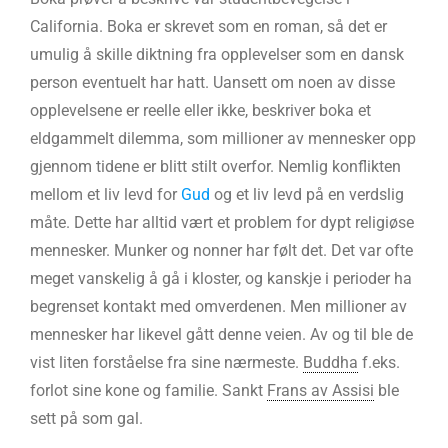
California. Boka er skrevet som en roman, så det er
umulig å skille diktning fra opplevelser som en dansk
person eventuelt har hatt. Uansett om noen av disse
opplevelsene er reelle eller ikke, beskriver boka et
eldgammelt dilemma, som millioner av mennesker opp
gjennom tidene er blitt stilt overfor. Nemlig konflikten
mellom et liv levd for
Gud
og et liv levd på en verdslig
måte. Dette har alltid vært et problem for dypt religiøse
mennesker. Munker og nonner har følt det. Det var ofte
meget vanskelig å gå i kloster, og kanskje i perioder ha
begrenset kontakt med omverdenen. Men millioner av
mennesker har likevel gått denne veien. Av og til ble de
vist liten forståelse fra sine nærmeste.
Buddha
f.eks.
forlot sine kone og familie. Sankt
Frans av Assisi
ble
sett på som gal.