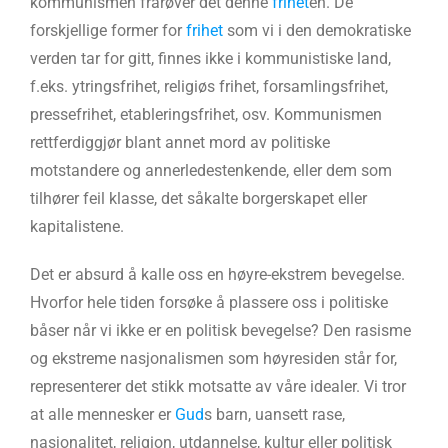
kommunismen frarøver det denne
frihet
en. De
forskjellige former for
frihet
som vi i den demokratiske
verden tar for gitt, finnes ikke i kommunistiske land,
f.eks. ytringsfrihet, religiøs frihet, forsamlingsfrihet,
pressefrihet, etableringsfrihet, osv. Kommunismen
rettferdiggjør blant annet mord av politiske
motstandere og annerledestenkende, eller dem som
tilhører feil klasse, det såkalte borgerskapet eller
kapitalistene.
Det er absurd å kalle oss en høyre-ekstrem bevegelse.
Hvorfor hele tiden forsøke å plassere oss i politiske
båser når vi ikke er en politisk bevegelse? Den rasisme
og ekstreme nasjonalismen som høyresiden står for,
representerer det stikk motsatte av våre idealer. Vi tror
at alle mennesker er
Gud
s barn, uansett rase,
nasjonalitet, religion, utdannelse, kultur eller politisk