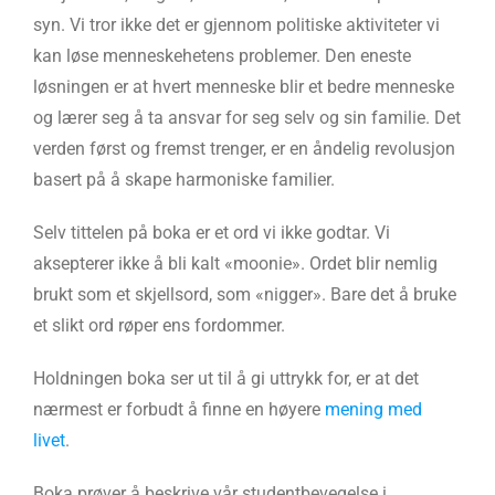
syn. Vi tror ikke det er gjennom politiske aktiviteter vi
kan løse menneskehetens problemer. Den eneste
løsningen er at hvert menneske blir et bedre menneske
og lærer seg å ta ansvar for seg selv og sin familie. Det
verden først og fremst trenger, er en åndelig revolusjon
basert på å skape harmoniske familier.
Selv tittelen på boka er et ord vi ikke godtar. Vi
aksepterer ikke å bli kalt «moonie». Ordet blir nemlig
brukt som et skjellsord, som «nigger». Bare det å bruke
et slikt ord røper ens fordommer.
Holdningen boka ser ut til å gi uttrykk for, er at det
nærmest er forbudt å finne en høyere
mening med
livet
.
Boka prøver å beskrive vår studentbevegelse i