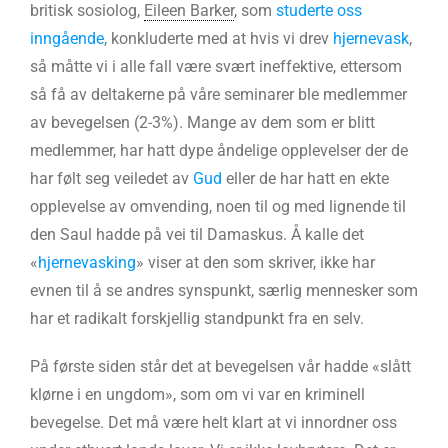
britisk sosiolog,
Eileen Barker
, som
studerte oss
inngående
, konkluderte med at hvis vi drev
hjernevask
,
så måtte vi i alle fall være svært ineffektive, ettersom
så få av deltakerne på våre seminarer ble medlemmer
av bevegelsen (2-3%). Mange av dem som er blitt
medlemmer, har hatt dype åndelige opplevelser der de
har følt seg veiledet av
Gud
eller de har hatt en ekte
opplevelse av omvending, noen til og med lignende til
den Saul hadde på vei til Damaskus. Å kalle det
«
hjernevasking
» viser at den som skriver, ikke har
evnen til å se andres synspunkt, særlig mennesker som
har et radikalt forskjellig standpunkt fra en selv.
På første siden står det at bevegelsen vår hadde «slått
klørne i en ungdom», som om vi var en kriminell
bevegelse. Det må være helt klart at vi innordner oss