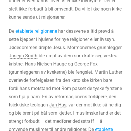
under ethvert lands lover. Vi er ikke lovbrytere. Det er
slett ikke forbudt å bli omvendt. Da ville ikke noen kirke
kunne sende ut misjonærer.
De
etablerte religionene
har dessverre alltid prøvd å
sette kjepper i hjulene for nye religioner eller livssyn.
Jødedommen drepte Jesus. Mormonernes grunnlegger
Joseph Smith
ble drept av dem som kalte seg «ekte»
kristne.
Hans Nielsen Hauge
og
George Fox
(grunnleggeren av kvekerne) ble fengslet.
Martin Luther
overlevde forfølgelsen fra den katolske kirken bare
fordi hans motstand mot Rom passet de tyske fyrstene
som hjalp ham. En av reformasjonens forløpere, den
tsjekkiske teologen
Jan Hus
, var derimot ikke så heldig
og ble brent på bål som kjetter. I muslimske land er det
strengt forbudt – det medfører dødsstraff – å
omvende muslimer til andre religioner. De
etablerte