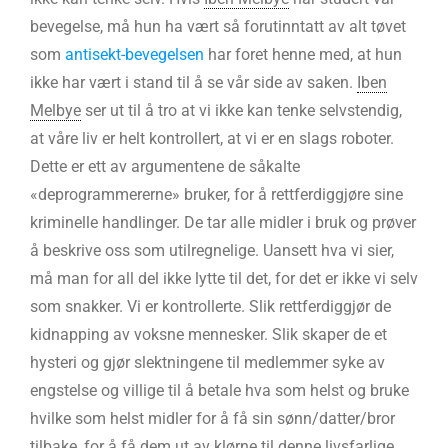
bevegelse, må hun ha vært så forutinntatt av alt tøvet
som
antisekt-bevegelsen
har foret henne med, at hun
ikke har vært i stand til å se vår side av saken.
Iben
Melbye
ser ut til å tro at vi ikke kan tenke selvstendig,
at våre liv er helt kontrollert, at vi er en slags roboter.
Dette er ett av argumentene de såkalte
«deprogrammererne» bruker, for å rettferdiggjøre sine
kriminelle handlinger. De tar alle midler i bruk og prøver
å beskrive oss som utilregnelige. Uansett hva vi sier,
må man for all del ikke lytte til det, for det er ikke vi selv
som snakker. Vi er kontrollerte. Slik rettferdiggjør de
kidnapping av voksne mennesker. Slik skaper de et
hysteri og gjør slektningene til medlemmer syke av
engstelse og villige til å betale hva som helst og bruke
hvilke som helst midler for å få sin sønn/datter/bror
tilbake, for å få dem ut av klørne til denne livsfarlige