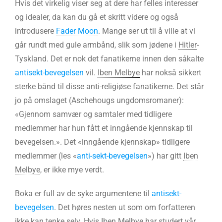
Hvis det virkelig viser seg at dere har felles interesser
og idealer, da kan du gå et skritt videre og også
introdusere
Fader Moon
. Mange ser ut til å ville at vi
går rundt med gule armbånd, slik som jødene i
Hitler
-
Tyskland. Det er nok det fanatikerne innen den såkalte
antisekt-bevegelsen
vil.
Iben Melbye
har nokså sikkert
sterke bånd til disse anti-religiøse fanatikerne. Det står
jo på omslaget (Aschehougs ungdomsromaner):
«Gjennom samvær og samtaler med tidligere
medlemmer har hun fått et inngående kjennskap til
bevegelsen.». Det «inngående kjennskap» tidligere
medlemmer (les «
anti-sekt-bevegelsen
») har gitt
Iben
Melbye
, er ikke mye verdt.
Boka er full av de syke argumentene til
antisekt-
bevegelsen
. Det høres nesten ut som om forfatteren
ikke kan tenke selv. Hvis
Iben Melbye
har studert vår