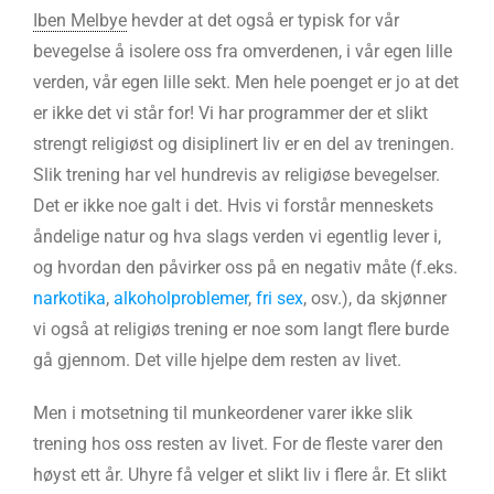
Iben Melbye
hevder at det også er typisk for vår
bevegelse å isolere oss fra omverdenen, i vår egen lille
verden, vår egen lille sekt. Men hele poenget er jo at det
er ikke det vi står for! Vi har programmer der et slikt
strengt religiøst og disiplinert liv er en del av treningen.
Slik trening har vel hundrevis av religiøse bevegelser.
Det er ikke noe galt i det. Hvis vi forstår menneskets
åndelige natur og hva slags verden vi egentlig lever i,
og hvordan den påvirker oss på en negativ måte (f.eks.
narkotika
,
alkoholproblemer
,
fri sex
, osv.), da skjønner
vi også at religiøs trening er noe som langt flere burde
gå gjennom. Det ville hjelpe dem resten av livet.
Men i motsetning til munkeordener varer ikke slik
trening hos oss resten av livet. For de fleste varer den
høyst ett år. Uhyre få velger et slikt liv i flere år. Et slikt