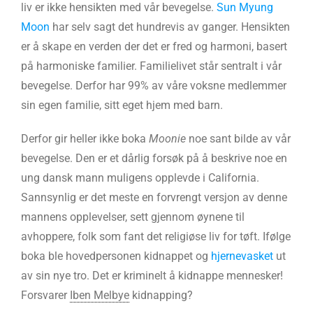
liv er ikke hensikten med vår bevegelse.
Sun Myung
Moon
har selv sagt det hundrevis av ganger. Hensikten
er å skape en verden der det er fred og harmoni, basert
på harmoniske familier. Familielivet står sentralt i vår
bevegelse. Derfor har 99% av våre voksne medlemmer
sin egen familie, sitt eget hjem med barn.
Derfor gir heller ikke boka
Moonie
noe sant bilde av vår
bevegelse. Den er et dårlig forsøk på å beskrive noe en
ung dansk mann muligens opplevde i California.
Sannsynlig er det meste en forvrengt versjon av denne
mannens opplevelser, sett gjennom øynene til
avhoppere, folk som fant det religiøse liv for tøft. Ifølge
boka ble hovedpersonen kidnappet og
hjernevasket
ut
av sin nye tro. Det er kriminelt å kidnappe mennesker!
Forsvarer
Iben Melbye
kidnapping?