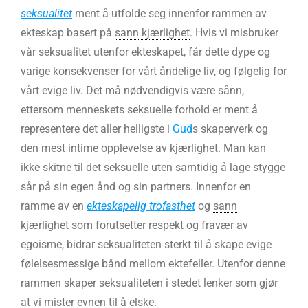
seksualitet
ment å utfolde seg innenfor rammen av
ekteskap basert på
sann kjærlighet
. Hvis vi misbruker
vår seksualitet utenfor ekteskapet, får dette dype og
varige konsekvenser for vårt åndelige liv, og følgelig for
vårt evige liv. Det må nødvendigvis være sånn,
ettersom menneskets seksuelle forhold er ment å
representere det aller helligste i
Gud
s skaperverk og
den mest intime opplevelse av kjærlighet. Man kan
ikke skitne til det seksuelle uten samtidig å lage stygge
sår på sin egen ånd og sin partners. Innenfor en
ramme av en
ekteskapelig trofasthet
og
sann
kjærlighet
som forutsetter respekt og fravær av
egoisme, bidrar seksualiteten sterkt til å skape evige
følelsesmessige bånd mellom ektefeller. Utenfor denne
rammen skaper seksualiteten i stedet lenker som gjør
at vi mister evnen til å elske.