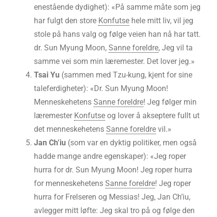
enestående dydighet): «På samme måte som jeg
har fulgt den store
Konfutse
hele mitt liv, vil jeg
stole på hans valg og følge veien han nå har tatt.
dr. Sun Myung Moon,
Sanne foreldre
, Jeg vil ta
samme vei som min læremester. Det lover jeg.»
Tsai Yu
(sammen med Tzu-kung, kjent for sine
taleferdigheter): «Dr. Sun Myung Moon!
Menneskehetens
Sanne foreldre
! Jeg følger min
læremester
Konfutse
og lover å akseptere fullt ut
det menneskehetens
Sanne foreldre
vil.»
Jan Ch’iu
(som var en dyktig politiker, men også
hadde mange andre egenskaper): «Jeg roper
hurra for dr. Sun Myung Moon! Jeg roper hurra
for menneskehetens
Sanne foreldre
! Jeg roper
hurra for Frelseren og Messias! Jeg, Jan Ch’iu,
avlegger mitt løfte: Jeg skal tro på og følge den