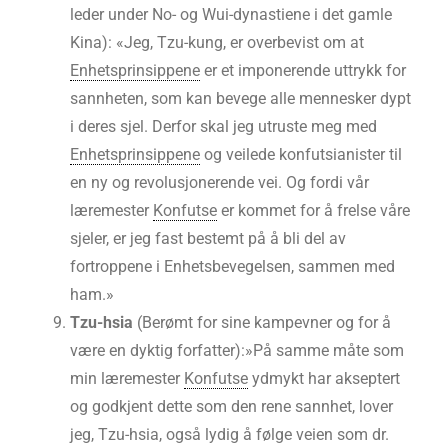
leder under No- og Wui-dynastiene i det gamle
Kina): «Jeg, Tzu-kung, er overbevist om at
Enhetsprinsippene
er et imponerende uttrykk for
sannheten, som kan bevege alle mennesker dypt
i deres sjel. Derfor skal jeg utruste meg med
Enhetsprinsippene
og veilede konfutsianister til
en ny og revolusjonerende vei. Og fordi vår
læremester
Konfutse
er kommet for å frelse våre
sjeler, er jeg fast bestemt på å bli del av
fortroppene i Enhetsbevegelsen, sammen med
ham.»
Tzu-hsia
(Berømt for sine kampevner og for å
være en dyktig forfatter):»På samme måte som
min læremester
Konfutse
ydmykt har akseptert
og godkjent dette som den rene sannhet, lover
jeg, Tzu-hsia, også lydig å følge veien som dr.