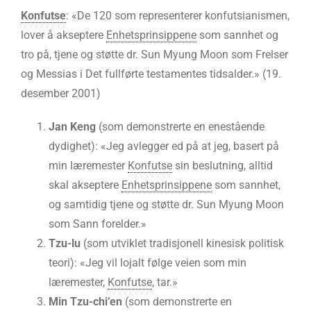
Konfutse
: «De 120 som representerer konfutsianismen,
lover å akseptere
Enhetsprinsippene
som sannhet og
tro på, tjene og støtte dr. Sun Myung Moon som Frelser
og Messias i Det fullførte testamentes tidsalder.» (19.
desember 2001)
Jan Keng
(som demonstrerte en enestående
dydighet): «Jeg avlegger ed på at jeg, basert på
min læremester
Konfutse
sin beslutning, alltid
skal akseptere
Enhetsprinsippene
som sannhet,
og samtidig tjene og støtte dr. Sun Myung Moon
som Sann forelder.»
Tzu-lu
(som utviklet tradisjonell kinesisk politisk
teori): «Jeg vil lojalt følge veien som min
læremester,
Konfutse
, tar.»
Min Tzu-chi’en
(som demonstrerte en