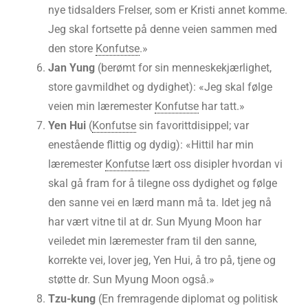
nye tidsalders Frelser, som er Kristi annet komme.
Jeg skal fortsette på denne veien sammen med
den store
Konfutse
.»
Jan Yung
(berømt for sin menneskekjærlighet,
store gavmildhet og dydighet): «Jeg skal følge
veien min læremester
Konfutse
har tatt.»
Yen Hui
(
Konfutse
sin favorittdisippel; var
enestående flittig og dydig): «Hittil har min
læremester
Konfutse
lært oss disipler hvordan vi
skal gå fram for å tilegne oss dydighet og følge
den sanne vei en lærd mann må ta. Idet jeg nå
har vært vitne til at dr. Sun Myung Moon har
veiledet min læremester fram til den sanne,
korrekte vei, lover jeg, Yen Hui, å tro på, tjene og
støtte dr. Sun Myung Moon også.»
Tzu-kung
(En fremragende diplomat og politisk