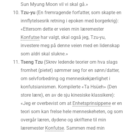
Sun Myung Moon vil vi skal gå.»
Tzu-yu
(En fremragende forfatter, som skapte en
innflytelsesrik retning i epoken med borgerkrig):
«Ettersom dette er veien min læremester
Konfutse
har valgt, skal også jeg, Tzu-yu,
investere meg på denne veien med en lidenskap
som aldri skal slukne.»
Tseng Tzu
(Skrev ledende teorier om hva slags
fromhet (pietet) sømmer seg for en sønn/datter,
om selvforbedring og menneskekjærlighet i
konfutsianismen. Kompilerte «Ta Hsüeh» (Den
store lære), en av de sju kinesiske klassikere):
«Jeg er overbevist om at
Enhetsprinsippene
er en
teori som kan frelse hele menneskeheten, og som
overgår læren, dydene og skriftene til min
læremester
Konfutse
. Sammen med min