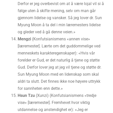
Derfor er jeg overbevist om at å være lojal vil si å
følge uten å skifte mening, selv om man går
gjennom lidelse og vansker. Så jeg lover dr. Sun
Myung Moon å ta del i min læremesters lidelse
og gleder ved å gå denne veien.»
Mengzi
(Konfutsianismens «annen vise»
[læremester]. Lærte om det guddommelige ved
menneskets karakteregenskaper): «Hvis vår
forelder er Gud, er det naturlig å tjene og støtte
Gud. Derfor lover jeg at jeg vil tjene og støtte dr.
Sun Myung Moon med en lidenskap som skal
aldri ta slutt. Det finnes ikke noe høyere uttrykk
for sannheten enn dette.»
Hsun Tzu
(Xunzi) (Konfutsianismens «tredje
vise» [læremester]. Fremhevet hvor viktig
utdannelse og anstendighet er): «Jeg er