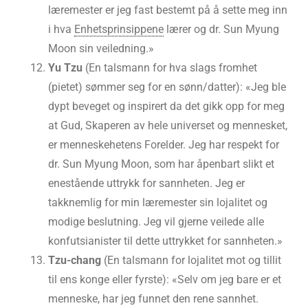
læremester er jeg fast bestemt på å sette meg inn
i hva
Enhetsprinsippene
lærer og dr. Sun Myung
Moon sin veiledning.»
Yu Tzu
(En talsmann for hva slags fromhet
(pietet) sømmer seg for en sønn/datter): «Jeg ble
dypt beveget og inspirert da det gikk opp for meg
at Gud, Skaperen av hele universet og mennesket,
er menneskehetens Forelder. Jeg har respekt for
dr. Sun Myung Moon, som har åpenbart slikt et
enestående uttrykk for sannheten. Jeg er
takknemlig for min læremester sin lojalitet og
modige beslutning. Jeg vil gjerne veilede alle
konfutsianister til dette uttrykket for sannheten.»
Tzu-chang
(En talsmann for lojalitet mot og tillit
til ens konge eller fyrste): «Selv om jeg bare er et
menneske, har jeg funnet den rene sannhet.