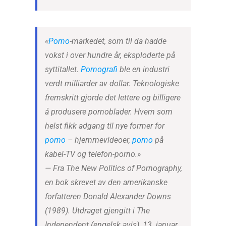
«
Porno
-markedet, som til da hadde
vokst i over hundre år, eksploderte på
syttitallet.
Pornografi
ble en industri
verdt milliarder av dollar. Teknologiske
fremskritt gjorde det lettere og billigere
å produsere pornoblader. Hvem som
helst fikk adgang til nye former for
porno
– hjemmevideoer,
porno
på
kabel-TV og telefon-porno.»
—
Fra The New Politics of Pornography,
en bok skrevet av den amerikanske
forfatteren Donald Alexander Downs
(1989). Utdraget gjengitt i The
Independent (engelsk avis), 13. januar