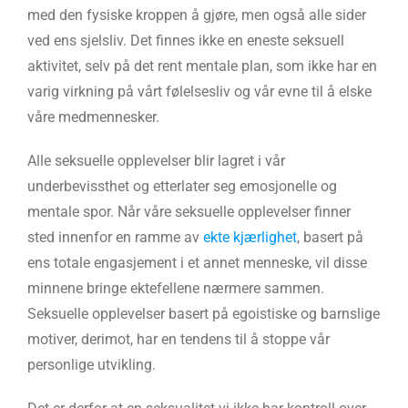
med den fysiske kroppen å gjøre, men også alle sider
ved ens sjelsliv. Det finnes ikke en eneste seksuell
aktivitet, selv på det rent mentale plan, som ikke har en
varig virkning på vårt følelsesliv og vår evne til å elske
våre medmennesker.
Alle seksuelle opplevelser blir lagret i vår
underbevissthet og etterlater seg emosjonelle og
mentale spor. Når våre seksuelle opplevelser finner
sted innenfor en ramme av
ekte kjærlighet
, basert på
ens totale engasjement i et annet menneske, vil disse
minnene bringe ektefellene nærmere sammen.
Seksuelle opplevelser basert på egoistiske og barnslige
motiver, derimot, har en tendens til å stoppe vår
personlige utvikling.