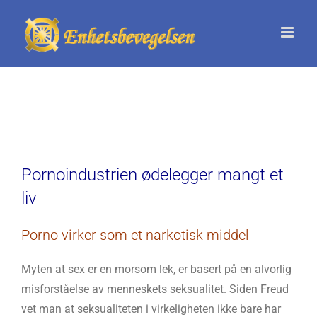
Skip
to
content
Pornoindustrien ødelegger mangt et
liv
Porno virker som et narkotisk middel
Myten at sex er en morsom lek, er basert på en alvorlig
misforståelse av menneskets seksualitet. Siden
Freud
vet man at seksualiteten i virkeligheten ikke bare har