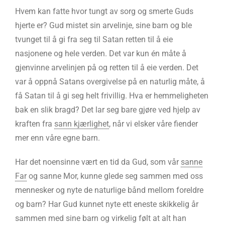
Hvem kan fatte hvor tungt av sorg og smerte Guds
hjerte er? Gud mistet sin arvelinje, sine barn og ble
tvunget til å gi fra seg til Satan retten til å eie
nasjonene og hele verden. Det var kun én måte å
gjenvinne arvelinjen på og retten til å eie verden. Det
var å oppnå Satans overgivelse på en naturlig måte, å
få Satan til å gi seg helt frivillig. Hva er hemmeligheten
bak en slik bragd? Det lar seg bare gjøre ved hjelp av
kraften fra
sann kjærlighet
, når vi elsker våre fiender
mer enn våre egne barn.
Har det noensinne vært en tid da Gud, som vår
sanne
Far
og sanne Mor, kunne glede seg sammen med oss
mennesker og nyte de naturlige bånd mellom foreldre
og barn? Har Gud kunnet nyte ett eneste skikkelig år
sammen med sine barn og virkelig følt at alt han