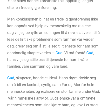
70 år siden har det koreanske folk oppriktig lengtet
etter en fredelig gjenforening.
Men konklusjonen blir at en fredelig gjenforening ikke
kan oppnås ved hjelp av menneskelig makt alene. I
dag vil jeg benytte anledningen til å nevne at veien til å
løse de kritiske problemene som rammer vår verden i
dag, dreier seg om å stille seg til tjeneste for ham som
opprinnelig skapte verden –
Gud
. Vi må forstå
Gud
,
hans vilje og stille oss til tjeneste for ham i våre
familier, våre samfunn og våre land.
Gud
, skaperen, hadde et ideal. Hans drøm dreide seg
om å bli en konkret, synlig
sann Far
og Mor for hele
menneskeheten, og realisere en stor familie under Gud,
vår himmelske Far/Mor. Guds ønske var å omfavne
menneskeheten som sine kjære barn, og leve i et stort