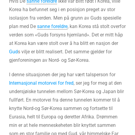
Hvis De
sanne foreldre
ikke var blitt født i Korea, ville
Korea ha befunnet seg i en posisjon preget av stor
isolasjon fra verden. Men på grunn av Guds spesielle
plan med De
sanne foreldre
, kan Korea stå stolt overfor
verden som «Guds forsyns hjemland». Det er mitt håp
at Korea kan være stolt over å ha blitt en nasjon der
Gud
s vilje er blitt realisert. Det samme gjelder for
gjenforeningen av Nord- og Sør-Korea.
I denne situasjonen der jeg har vært talsperson for
Internasjonal motorvei for fred
, ser jeg for meg at den
undersjøiske tunnelen mellom Sør-Korea og Japan blir
fullført. En motorvei fra denne tunnelen kommer til å
knytte Nord-og Sør-Korea sammen og fortsette til
Eurasia, helt til Europa og deretter Afrika. Drømmen
min er at hele menneskeheten blir knyttet sammen
som en stor familie og med Gud, vår himmelske Far