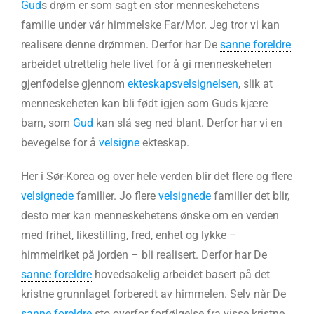
Gud
s drøm er som sagt en stor menneskehetens
familie under vår himmelske Far/Mor. Jeg tror vi kan
realisere denne drømmen. Derfor har De
sanne foreldre
arbeidet utrettelig hele livet for å gi menneskeheten
gjenfødelse gjennom
ekteskapsvelsignelsen
, slik at
menneskeheten kan bli født igjen som Guds kjære
barn, som
Gud
kan slå seg ned blant. Derfor har vi en
bevegelse for å
velsigne
ekteskap.
Her i Sør-Korea og over hele verden blir det flere og flere
velsignede
familier. Jo flere
velsignede
familier det blir,
desto mer kan menneskehetens ønske om en verden
med frihet, likestilling, fred, enhet og lykke –
himmelriket på jorden – bli realisert. Derfor har De
sanne foreldre
hovedsakelig arbeidet basert på det
kristne grunnlaget forberedt av himmelen. Selv når De
sanne foreldre
sto overfor forfølgelse fra visse kristne