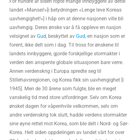
For hundre år siden ropte mange innbyggere av dette
landet «Mansei!»[i betydningen «Lenge leve Koreas
uavhengighet!»] i håp om at denne nasjonen ville bli
uavhengig. Deres ønske var å få oppleve en nasjon
velsignet av
Gud
, beskyttet av
Gud
, en nasjon som er
forent, ikke delt som i dag. Til tross for ønskene til
landets innbyggere, gjorde forskjellige stormakter i
verden den anspente globale situasjonen bare verre.
Annen verdenskrig i Europa spredte seg til
Stillehavsregionen, og Korea fikk sin uavhengighet [i
1945]. Men de 30 årene som fulgte, ble en meget
vanskelig tid med store utfordringer. Selv om Korea
ønsket dagen for våpenhvile velkommen, selv om
andre verdenskrig tok slutt, hadde verdens stormakter
sine øyne rettet mot Korea, som ble delt i Nord- og Sør-
Korea. Helt siden oppdelingen av landet vårt for over