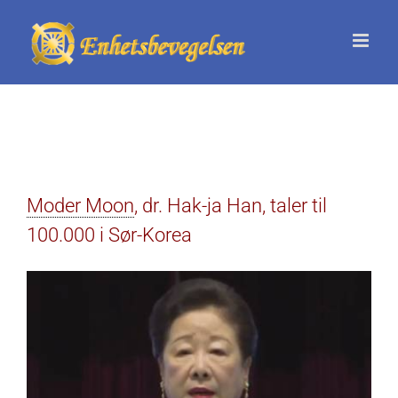
Skip
to
content
Moder Moon
, dr. Hak-ja Han, taler til
100.000 i Sør-Korea