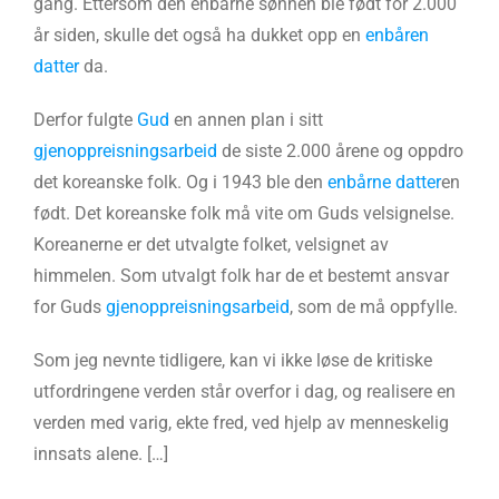
gang. Ettersom den enbårne sønnen ble født for 2.000
år siden, skulle det også ha dukket opp en
enbåren
datter
da.
Derfor fulgte
Gud
en annen plan i sitt
gjenoppreisningsarbeid
de siste 2.000 årene og oppdro
det koreanske folk. Og i 1943 ble den
enbårne datter
en
født. Det koreanske folk må vite om Guds velsignelse.
Koreanerne er det utvalgte folket, velsignet av
himmelen. Som utvalgt folk har de et bestemt ansvar
for Guds
gjenoppreisningsarbeid
, som de må oppfylle.
Som jeg nevnte tidligere, kan vi ikke løse de kritiske
utfordringene verden står overfor i dag, og realisere en
verden med varig, ekte fred, ved hjelp av menneskelig
innsats alene. […]