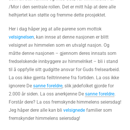
/Mor i den sentrale rollen. Det er mitt håp at dere alle
helhjertet kan støtte og fremme dette prosjektet.
Her i dag håper jeg at alle parene som mottok
velsignelsen
, kan innse at denne nasjonen er blitt
velsignet av himmelen som en utvalgt nasjon. Og
måtte denne nasjonen – gjennom deres innsats som
fredselskende innbyggere av himmelriket – bli i stand
til å oppfylle sitt gudgitte ansvar for Guds frelsearbeid.
La oss ikke gjenta feiltrinnene fra fortiden. La oss ikke
ignorere De
sanne foreldre
, slik jødefolket gjorde for
2.000 år siden. La oss anerkjenne De
sanne foreldre
.
Forstår dere? La oss fremskynde himmelens seiersdag!
Jeg håper dere alle kan bli
velsignede
familier som
fremskynder himmelens seiersdag!