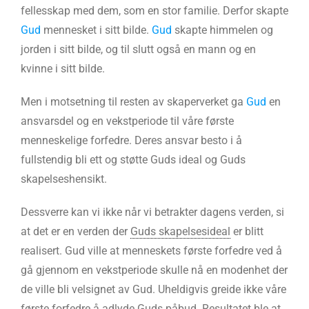
fellesskap med dem, som en stor familie. Derfor skapte
Gud
mennesket i sitt bilde.
Gud
skapte himmelen og
jorden i sitt bilde, og til slutt også en mann og en
kvinne i sitt bilde.
Men i motsetning til resten av skaperverket ga
Gud
en
ansvarsdel og en vekstperiode til våre første
menneskelige forfedre. Deres ansvar besto i å
fullstendig bli ett og støtte Guds ideal og Guds
skapelseshensikt.
Dessverre kan vi ikke når vi betrakter dagens verden, si
at det er en verden der
Guds skapelsesideal
er blitt
realisert. Gud ville at menneskets første forfedre ved å
gå gjennom en vekstperiode skulle nå en modenhet der
de ville bli velsignet av Gud. Uheldigvis greide ikke våre
første forfedre å adlyde Guds påbud. Resultatet ble at