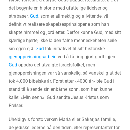
det begynte en historie med ufattelige lidelser og
strabaser.
Gud
, som er allmektig og allvitende, vil
definitivt realisere skapelsesprinsippene som han
skapte himmel og jord etter. Derfor kunne Gud, med sitt
kjærlige hjerte, ikke la den falne menneskeheten seile
sin egen sjø.
Gud
tok initiativet til sitt historiske
gjenoppreisningsarbeid
ved å få ting gjort godt igjen.
Gud
oppdro det utvalgte israelsfolket, men
gjenoppreisningen var så vanskelig, så vanskelig at det
tok 4.000 bibelske år. Først etter «4000 år» ble Gud i
stand til å sende sin enbårne sønn, som han kunne
kalle: «Min sønn». Gud sendte Jesus Kristus som
Frelser.
Uheldigvis forsto verken Maria eller Sakarjas familie,
de jødiske lederne på den tiden, eller representanter for