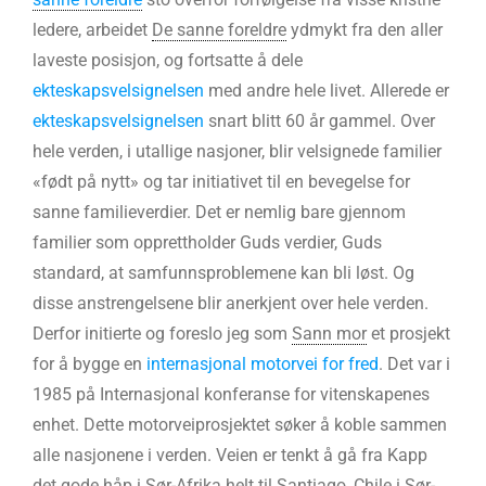
ledere, arbeidet
De sanne foreldre
ydmykt fra den aller
laveste posisjon, og fortsatte å dele
ekteskapsvelsignelsen
med andre hele livet. Allerede er
ekteskapsvelsignelsen
snart blitt 60 år gammel. Over
hele verden, i utallige nasjoner, blir velsignede familier
«født på nytt» og tar initiativet til en bevegelse for
sanne familieverdier. Det er nemlig bare gjennom
familier som opprettholder Guds verdier, Guds
standard, at samfunnsproblemene kan bli løst. Og
disse anstrengelsene blir anerkjent over hele verden.
Derfor initierte og foreslo jeg som
Sann mor
et prosjekt
for å bygge en
internasjonal motorvei for fred
. Det var i
1985 på Internasjonal konferanse for vitenskapenes
enhet. Dette motorveiprosjektet søker å koble sammen
alle nasjonene i verden. Veien er tenkt å gå fra Kapp
det gode håp i Sør-Afrika helt til Santiago, Chile i Sør-