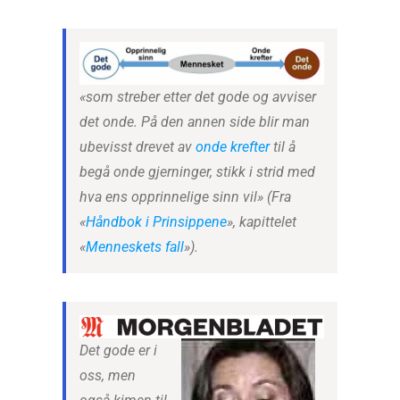
«som streber etter det gode og avviser
det onde. På den annen side blir man
ubevisst drevet av
onde krefter
til å
begå onde gjerninger, stikk i strid med
hva ens opprinnelige sinn vil»
(Fra
«
Håndbok i Prinsippene
», kapittelet
«
Menneskets fall
»).
Det gode er i
oss, men