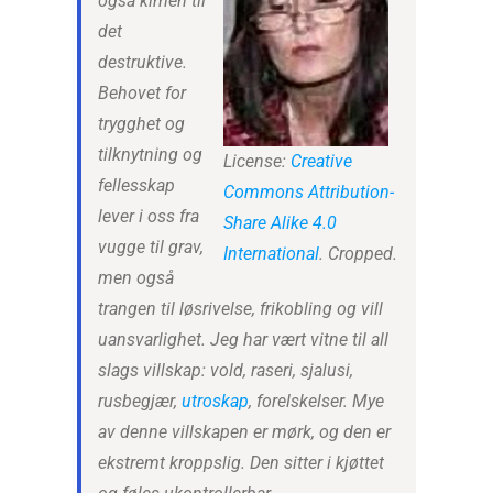
også kimen til
det
destruktive.
Behovet for
trygghet og
tilknytning og
License:
Creative
fellesskap
Commons
Attribution-
lever i oss fra
Share Alike 4.0
vugge til grav,
International
. Cropped.
men også
trangen til løsrivelse, frikobling og vill
uansvarlighet. Jeg har vært vitne til all
slags villskap: vold, raseri, sjalusi,
rusbegjær,
utroskap
, forelskelser. Mye
av denne villskapen er mørk, og den er
ekstremt kroppslig. Den sitter i kjøttet