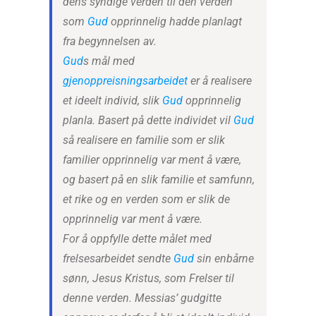
dens syndige verden til den verden
som
Gud
opprinnelig hadde planlagt
fra begynnelsen av.
Gud
s mål med
gjenoppreisningsarbeidet
er å realisere
et ideelt individ, slik
Gud
opprinnelig
planla. Basert på dette individet vil
Gud
så realisere en familie som er slik
familier opprinnelig var ment å være,
og basert på en slik familie et samfunn,
et rike og en verden som er slik de
opprinnelig var ment å være.
For å oppfylle dette målet med
frelsesarbeidet sendte
Gud
sin enbårne
sønn, Jesus Kristus, som Frelser til
denne verden. Messias’ gudgitte