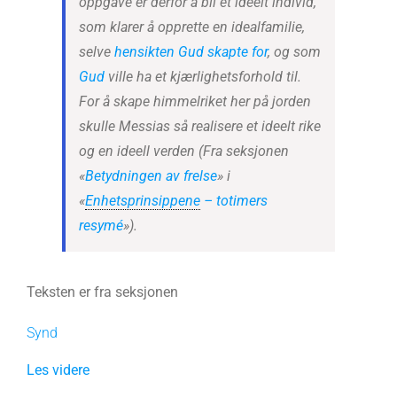
oppgave er derfor å bli et ideelt individ,
som klarer å opprette en idealfamilie,
selve
hensikten Gud skapte for
, og som
Gud
ville ha et kjærlighetsforhold til.
For å skape himmelriket her på jorden
skulle Messias så realisere et ideelt rike
og en ideell verden
(Fra seksjonen
«
Betydningen av frelse
» i
«
Enhetsprinsippene
– totimers
resymé
»).
Teksten er fra seksjonen
Synd
Les videre