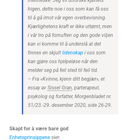
menneske. Jeg vil utforske kjøttets
higen, dette noe i oss som kan få oss
til å gå imot vår egen overbevisning.
Kjærlighetens kraft er ikke uttømt, men
i vår tro på fornuften og den gode viljen
kan vi komme til å underslå at det
finnes en skjult
lidenskap
i oss som
kan gjøre oss hjelpeløse når den
melder seg på feil sted til feil tid.
– Fra «Kvinne, kjenn ditt begjær», et
essay av
Sissel Gran
, parterapeut,
psykolog og forfatter, Morgenbladet nr.
51/23.-29. desember 2020, side 26-29.
Skapt for å være bare god
Enhetsprinsippene
sier: