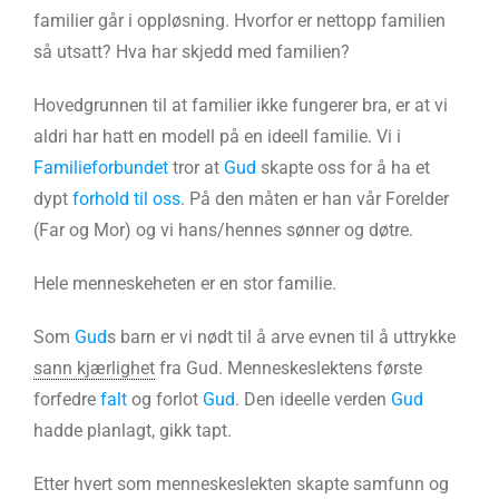
familier går i oppløsning. Hvorfor er nettopp familien
så utsatt? Hva har skjedd med familien?
Hovedgrunnen til at familier ikke fungerer bra, er at vi
aldri har hatt en modell på en ideell familie. Vi i
Familieforbundet
tror at
Gud
skapte oss for å ha et
dypt
forhold til oss
. På den måten er han vår Forelder
(Far og Mor) og vi hans/hennes sønner og døtre.
Hele menneskeheten er en stor familie.
Som
Gud
s barn er vi nødt til å arve evnen til å uttrykke
sann kjærlighet
fra Gud. Menneskeslektens første
forfedre
falt
og forlot
Gud
. Den ideelle verden
Gud
hadde planlagt, gikk tapt.
Etter hvert som menneskeslekten skapte samfunn og