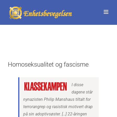
Skip
to
content
Homoseksualitet og fascisme
I disse
dagene står
nynazisten Philip Manshaus tiltalt for
terrorangrep og rasistisk motivert drap
på sin adoptivsøster. […] 22-åringen