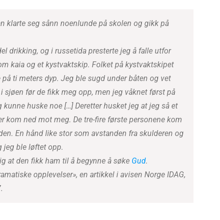
han klarte seg sånn noenlunde på skolen og gikk på
 drikking, og i russetida presterte jeg å falle utfor
llom kaia og et kystvaktskip. Folket på kystvaktskipet
 på ti meters dyp. Jeg ble sugd under båten og vet
 i sjøen før de fikk meg opp, men jeg våknet først på
 kunne huske noe […] Deretter husket jeg at jeg så et
er kom ned mot meg. De tre-fire første personene kom
en. En hånd like stor som avstanden fra skulderen og
 jeg ble løftet opp.
g at den fikk ham til å begynne å søke
Gud
.
matiske opplevelser», en artikkel i avisen Norge IDAG,
.