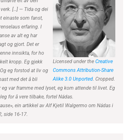
ullførte eit av den
 verk. […] — Tida og dei
t einaste som fanst,
renselaus erfaring. I
anse av alt eg har
agt og gjort. Det er
enne innsikta, for ho
Licensed under the
Creative
nkelt kropp. Eg gjekk
Commons
Attribution-Share
 Og eg forstod at liv og
Alike 3.0 Unported
. Cropped.
nast med det å bli
ør eg var framme med lyset, eg kom attende til livet. Eg
g for å vere tilbake, fortel Nádas.
lause», ein artikkel av Alf Kjetil Walgermo om Nádas i
2, side 16-17.