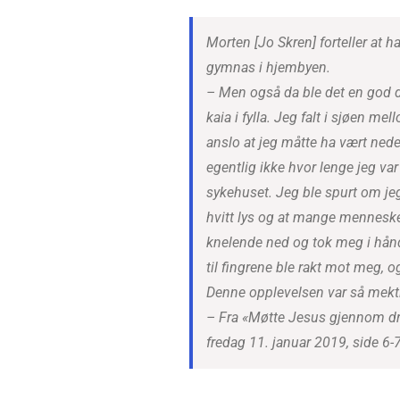
Morten [Jo Skren] forteller at 
gymnas i hjembyen.
– Men også da ble det en god del
kaia i fylla. Jeg falt i sjøen me
anslo at jeg måtte ha vært nede
egentlig ikke hvor lenge jeg var
sykehuset. Jeg ble spurt om jeg
hvitt lys og at mange mennesk
knelende ned og tok meg i hånd
til fingrene ble rakt mot meg, og
Denne opplevelsen var så mekti
– Fra «Møtte Jesus gjennom dra
fredag 11. januar 2019, side 6-7