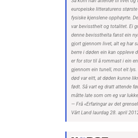
Så kom han attende til livet og f
europeiske litteraturens største
fysiske kjenslene opphøyrte. De
var bevisstheit og totalitet. Ei g
denne bevisstheita fanst ein ny
gjort gjennom livet, alt eg har s
berre i døden ein kan oppleve d
er for stor til å rommast i ein e
gjennom ein tunell, mot eit lys.
død var eitt, at døden kunne lik
født. Så vart eg dratt attende f
måtte late som om eg var lukkele
—
Frå «Erfaringar av det grense
Vårt Land laurdag 28. april 201