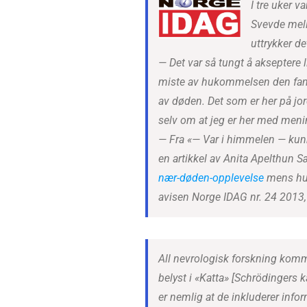
I tre uker v
Svevde mell
uttrykker de
— Det var så tungt å akseptere l
miste av hukommelsen den fanta
av døden. Det som er her på jo
selv om at jeg er her med meni
—
Fra «— Var i himmelen — kunn
en artikkel av Anita Apelthun 
nær-døden-opplevelse
mens hun 
avisen Norge IDAG nr. 24 2013, 
All nevrologisk forskning komme
belyst i «Katta» [Schrödingers 
er nemlig at de inkluderer info