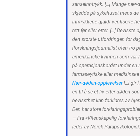
sanseinntrykk. […] Mange nær-dø
skjedde på sykehuset mens de v
inntrykkene gjaldt verifiserte h
rett før eller etter. […] Bevisst
den største utfordringen for da
[forskningsjournalist uten tro p
amerikanske kvinnen som var født
på operasjonsbordet under en n
farmasøytiske eller medisinske 
Nær-døden-opplevelser
[…] gir 
en til å se et liv etter døden s
bevissthet kan forklares av hje
Den har store forklaringsprob
— Fra «Vitenskapelig forklaring
leder av Norsk Parapsykologisk