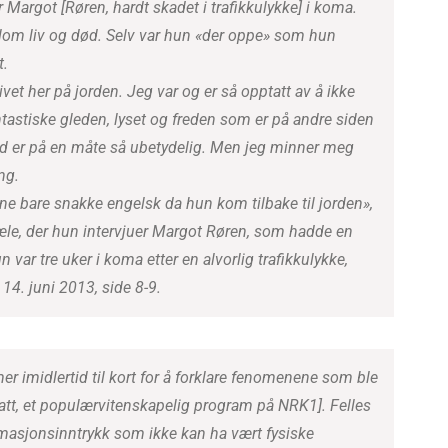
ar Margot [Røren, hardt skadet i trafikkulykke] i koma.
om liv og død. Selv var hun «der oppe» som hun
t.
ivet her på jorden. Jeg var og er så opptatt av å ikke
stiske gleden, lyset og freden som er på andre siden
rd er på en måte så ubetydelig. Men jeg minner meg
ng.
e bare snakke engelsk da hun kom tilbake til jorden»,
Sæle, der hun intervjuer Margot Røren, som hadde en
var tre uker i koma etter en alvorlig trafikkulykke,
14. juni 2013, side 8-9.
r imidlertid til kort for å forklare fenomenene som ble
katt, et populærvitenskapelig program på NRK1]. Felles
rmasjonsinntrykk som ikke kan ha vært fysiske