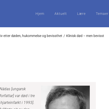
Hjem
Aktuelt
Lære
Temaer
iv etter døden, hukommelse og bevissthet
Klinisk død – men bevisst
Nádas [ungarsk
forfattar] var død i tre
hjarteinfarkt i 1993].