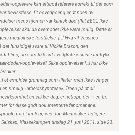
den-opplevere kan etterpå referere korrekt til det som
ar bevisstløse. Et hovedpoeng er at noen av
endelser mens hjernen var klinisk død (flat EEG), ikke
e opplevelser skal da overhodet ikke være mulig. Dette er
gens medisinske forståelse. […] Hva vil Vassnes
å det hinsidige] svare til Vickie Brason, den
 blind, og som fikk sitt livs første visuelle inntrykk
ær-døden-opplevelse? Slike opplevelser […] har ikke
årsaker.
[…] et empirisk grunnlag som tillater, men ikke tvinger
om en rimelig «arbeidshypotese». Troen på at all
rnevirksomhet en vakker dag, er nettopp det — en tro.
lemer for disse godt dokumenterte fenomenene.
sproblem», et innlegg ved Jon Mannsåker, tidligere
 Selskap, Klassekampen tirsdag 21. juni 2011, side 23.