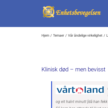
Skip
to
content
Hjem
Temaer
Vår åndelige virkelighet
L
Klinisk død – men bevisst
og eit halvt minutt [då han fekk 