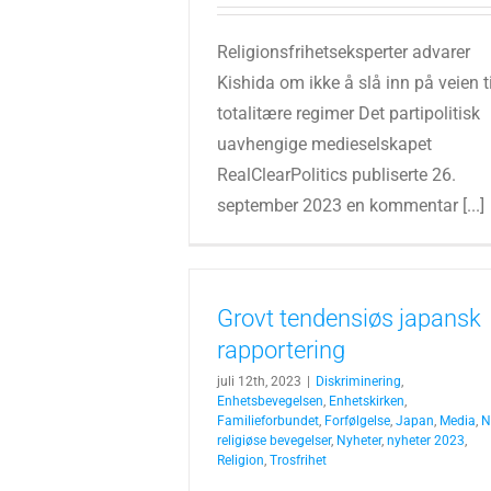
Religionsfrihetseksperter advarer
Kishida om ikke å slå inn på veien ti
totalitære regimer Det partipolitisk
uavhengige medieselskapet
RealClearPolitics publiserte 26.
september 2023 en kommentar [...]
Grovt tendensiøs japansk
rapportering
juli 12th, 2023
|
Diskriminering
,
Enhetsbevegelsen
,
Enhetskirken
,
Familieforbundet
,
Forfølgelse
,
Japan
,
Media
,
N
religiøse bevegelser
,
Nyheter
,
nyheter 2023
,
Religion
,
Trosfrihet