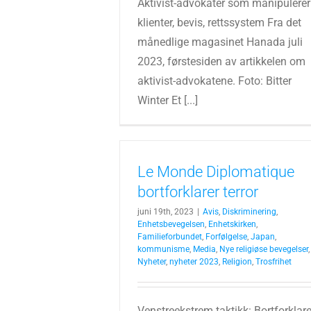
Aktivist-advokater som manipulerer
klienter, bevis, rettssystem Fra det
månedlige magasinet Hanada juli
2023, førstesiden av artikkelen om
aktivist-advokatene. Foto: Bitter
Winter Et [...]
Le Monde Diplomatique
bortforklarer terror
juni 19th, 2023
|
Avis
,
Diskriminering
,
Enhetsbevegelsen
,
Enhetskirken
,
Familieforbundet
,
Forfølgelse
,
Japan
,
kommunisme
,
Media
,
Nye religiøse bevegelser
,
Nyheter
,
nyheter 2023
,
Religion
,
Trosfrihet
Venstreekstrem taktikk: Bortforklare