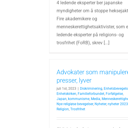
4 ledende eksperter ber japanske
myndigheter om å stoppe heksejak
Fire akademikere og
menneskerettighetsaktivister, som e
ledende eksperter på religions- og
trosfrihet (FoRB), skrev [...]
Advokater som manipulere
presser, lyver
juli 1st, 2023
|
Diskriminering
,
Enhetsbevegels
Enhetskirken
,
Familieforbundet
,
Forfølgelse
,
Japan
,
kommunisme
,
Media
,
Menneskerettigh
Nye religiøse bevegelser
,
Nyheter
,
nyheter 2023
Religion
,
Trosfrihet