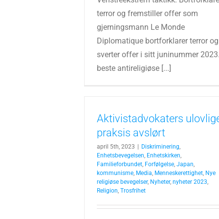
terror og fremstiller offer som
gjerningsmann Le Monde
Diplomatique bortforklarer terror og
sverter offer i sitt juninummer 2023.
beste antireligiøse [...]
Aktivistadvokaters ulovlig
praksis avslørt
april 5th, 2023
|
Diskriminering
,
Enhetsbevegelsen
,
Enhetskirken
,
Familieforbundet
,
Forfølgelse
,
Japan
,
kommunisme
,
Media
,
Menneskerettighet
,
Nye
religiøse bevegelser
,
Nyheter
,
nyheter 2023
,
Religion
,
Trosfrihet