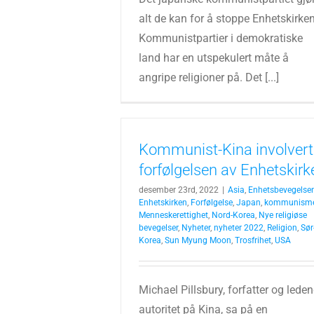
alt de kan for å stoppe Enhetskirke
Kommunistpartier i demokratiske
land har en utspekulert måte å
angripe religioner på. Det [...]
Kommunist-Kina involvert 
forfølgelsen av Enhetskirk
desember 23rd, 2022
|
Asia
,
Enhetsbevegelse
Enhetskirken
,
Forfølgelse
,
Japan
,
kommunism
Menneskerettighet
,
Nord-Korea
,
Nye religiøse
bevegelser
,
Nyheter
,
nyheter 2022
,
Religion
,
Sør
Korea
,
Sun Myung Moon
,
Trosfrihet
,
USA
Michael Pillsbury, forfatter og lede
autoritet på Kina, sa på en