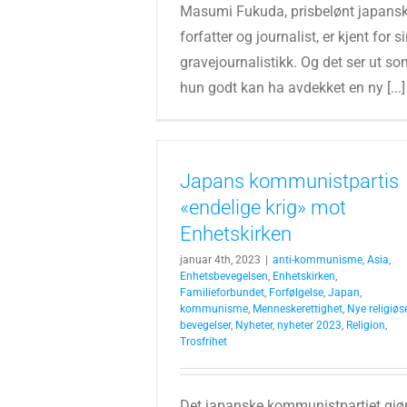
Masumi Fukuda, prisbelønt japans
forfatter og journalist, er kjent for s
gravejournalistikk. Og det ser ut s
hun godt kan ha avdekket en ny [...]
Japans kommunistpartis
«endelige krig» mot
Enhetskirken
januar 4th, 2023
|
anti-kommunisme
,
Asia
,
Enhetsbevegelsen
,
Enhetskirken
,
Familieforbundet
,
Forfølgelse
,
Japan
,
kommunisme
,
Menneskerettighet
,
Nye religiøs
bevegelser
,
Nyheter
,
nyheter 2023
,
Religion
,
Trosfrihet
Det japanske kommunistpartiet gjø