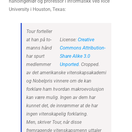
nanoingeniør og professor i informatikk ved Rice
University i Houston, Texas:
Tour forteller
at han på to-
License:
Creative
manns hånd
Commons
Attribution-
har spurt
Share Alike 3.0
medlemmer
Unported
. Cropped.
av det amerikanske vitenskapsakademi
og Nobelpris vinnere om de kan
forklare ham hvordan makroevolusjon
kan være mulig. Ingen av dem har
kunnet det, de innrømmer at de har
ingen vitenskapelig forklaring.
Men, skriver Tour, når disse
fremragende vitenskapsmenn uttaler