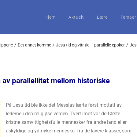
Hjem
Aktuelt
Lære
Temaer
sippene
Det annet komme
Jesu tid og vår tid – parallelle epoker
Jesu
ys av parallellitet mellom historiske
På Jesu tid ble ikke det Messias lærte først mottatt av
lederne i den religiøse verden. Tvert imot var de første
kristne samvittighetsfulle mennesker fra andre land eller
uskyldige og ydmyke mennesker fra de lavere klasser, som