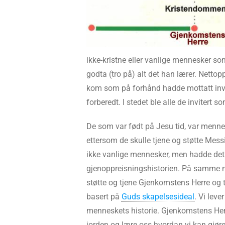
ikke-kristne eller vanlige mennesker so
godta (tro på) alt det han lærer. Nettopp
kom som på forhånd hadde mottatt invit
forberedt. I stedet ble alle de invitert s
De som var født på Jesu tid, var menn
ettersom de skulle tjene og støtte Mess
ikke vanlige mennesker, men hadde det hi
gjenoppreisningshistorien. På samme m
støtte og tjene Gjenkomstens Herre og t
basert på
Guds skapelsesideal
. Vi leve
menneskets historie. Gjenkomstens He
jorden og lære oss hvordan vi kan gjøre