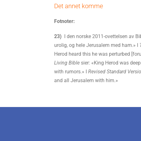
Det annet komme
Fotnoter:
23)
I den norske 2011-ovettelsen av Bib
urolig, og hele Jerusalem med ham.» I
Herod heard this he was perturbed [for
Living Bible
sier: «King Herod was deepl
with rumors.» I
Revised Standard Versi
and all Jerusalem with him.»