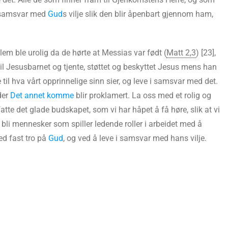
 i samsvar med
Gud
s vilje slik den blir åpenbart gjennom ham,
alem ble urolig da de hørte at Messias var født (
Matt 2,3
) [23],
il Jesusbarnet og tjente, støttet og beskyttet Jesus mens han
 til hva vårt opprinnelige sinn sier, og leve i samsvar med det.
der
Det annet komme
blir proklamert. La oss med et rolig og
tte det glade budskapet, som vi har håpet å få høre, slik at vi
 bli mennesker som spiller ledende roller i arbeidet med å
ed fast tro på
Gud
, og ved å leve i samsvar med hans vilje.