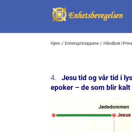
Skip
to
content
Hjem
Enhetsprinsippene
Håndbok i Prin
4.
Jesu tid og vår tid i l
epoker – de som blir kalt