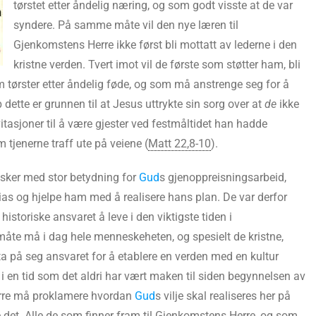
tørstet etter åndelig næring, og som godt visste at de var
syndere. På samme måte vil den nye læren til
Gjenkomstens Herre ikke først bli mottatt av lederne i den
kristne verden. Tvert imot vil de første som støtter ham, bli
m tørster etter åndelig føde, og som må anstrenge seg for å
 dette er grunnen til at Jesus uttrykte sin sorg over at
de
ikke
asjoner til å være gjester ved festmåltidet han hadde
om tjenerne traff ute på veiene (
Matt 22,8-10
).
esker med stor betydning for
Gud
s gjenoppreisningsarbeid,
ias og hjelpe ham med å realisere hans plan. De var derfor
storiske ansvaret å leve i den viktigste tiden i
åte må i dag hele menneskeheten, og spesielt de kristne,
a på seg ansvaret for å etablere en verden med en kultur
r i en tid som det aldri har vært maken til siden begynnelsen av
rre må proklamere hvordan
Gud
s vilje skal realiseres her på
 det. Alle de som finner fram til Gjenkomstens Herre, og som