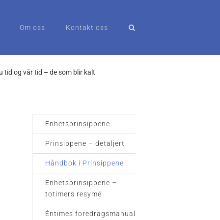
Om oss
Kontakt oss
 tid og vår tid – de som blir kalt
Enhetsprinsippene
Prinsippene – detaljert
Håndbok i Prinsippene
Enhetsprinsippene –
totimers resymé
Éntimes foredragsmanual