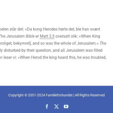
elen står det: «Da kong Herodes hørte det, ble han svært
The Jerusalem Bible
er
Matt 2,3
oversatt slik: «When King
uroliget, bekymret], and so was the whole of Jerusalem.»
The
y disturbed by their question, and all Jerusalem was filled
on
leser vi: «When Herod the king heard this, he was troubled,
Copyright © 2001-2024 Familieforbundet | All Rights Reserved
Facebook
X
YouTube