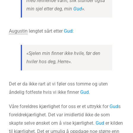
med rennende vann, slik stunder også
min sjel etter deg, min
Gud
».
Augustin
lengtet sårt etter
Gud
:
«Sjelen min finner ikke hvile, før den
hviler hos deg, Herre».
Det er da ikke rart at vi føler oss tomme og uten
åndelig fotfeste hvis vi ikke finner
Gud
.
Våre foreldres kjærlighet for oss er et uttrykk for
Gud
s
foreldrekjærlighet. Det var imidlertid ikke de som
skapte selve ønsket om å vise kjærlighet.
Gud
er kilden
til kjærlighet. Det er umulig å oppdage noe større enn