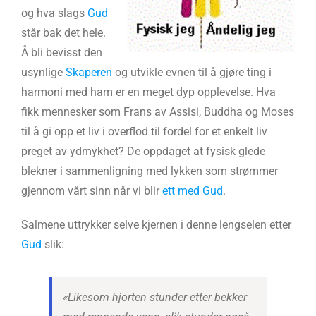
og hva slags
Gud
står bak det hele.
Å bli bevisst den
usynlige
Skaperen
og utvikle evnen til å gjøre ting i
harmoni med ham er en meget dyp opplevelse. Hva
fikk mennesker som
Frans av Assisi
,
Buddha
og Moses
til å gi opp et liv i overflod til fordel for et enkelt liv
preget av ydmykhet? De oppdaget at fysisk glede
blekner i sammenligning med lykken som strømmer
gjennom vårt sinn når vi blir
ett med Gud
.
Salmene uttrykker selve kjernen i denne lengselen etter
Gud
slik:
«Likesom hjorten stunder etter bekker