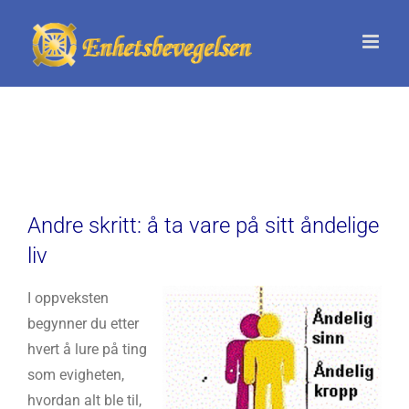
Skip
to
content
Andre skritt: å ta vare på sitt åndelige
liv
I oppveksten
begynner du etter
hvert å lure på ting
som evigheten,
hvordan alt ble til,