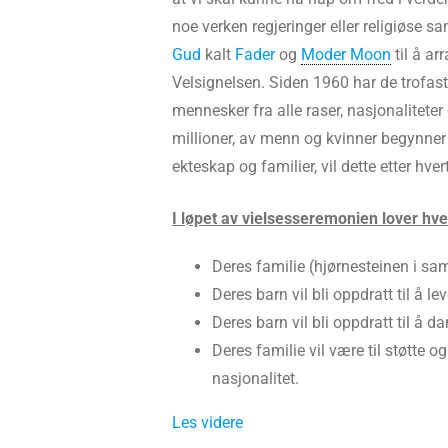
noe verken regjeringer eller religiøse 
Gud
kalt
Fader
og
Moder Moon
til å ar
Velsignelsen. Siden 1960 har de trofas
mennesker fra alle raser, nasjonaliteter 
millioner, av menn og kvinner begynner å
ekteskap og familier, vil dette etter hver
I løpet av vielsesseremonien lover hve
Deres familie (hjørnesteinen i sam
Deres barn vil bli oppdratt til å le
Deres barn vil bli oppdratt til å 
Deres familie vil være til støtte o
nasjonalitet.
Les videre