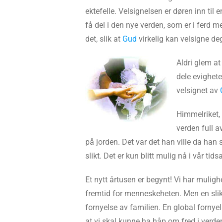
ektefelle. Velsignelsen er døren inn ti
få del i den nye verden, som er i ferd m
det, slik at
Gud
virkelig kan velsigne de
Aldri glem at
dele evighete
velsignet av
Himmelriket, d
verden full a
på jorden. Det var det han ville da ha
slikt. Det er kun blitt mulig nå i vår tidsa
Et nytt årtusen er begynt! Vi har muligh
fremtid for menneskeheten. Men en slik
fornyelse av familien. En global fornye
at vi skal kunne ha håp om fred i verden