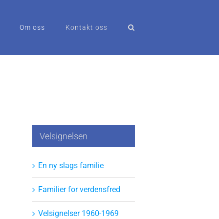
Om oss
Kontakt oss
Velsignelsen
En ny slags familie
Familier for verdensfred
Velsignelser 1960-1969