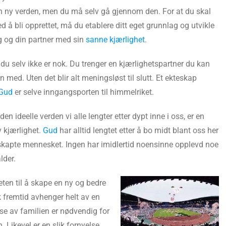
l en ny verden, men du må selv gå gjennom den. For at du skal
ed å bli opprettet, må du etablere ditt eget grunnlag og utvikle
g og din partner med sin
sanne kjærlighet
.
 du selv ikke er nok. Du trenger en kjærlighetspartner du kan
n med. Uten det blir alt meningsløst til slutt. Et ekteskap
Gud
er selve inngangsporten til himmelriket.
en ideelle verden vi alle lengter etter dypt inne i oss, er en
v kjærlighet.
Gud
har alltid lengtet etter å bo midt blant oss her
n skapte mennesket. Ingen har imidlertid noensinne opplevd noe
lder.
eten til å skape en ny og bedre
 fremtid avhenger helt av en
lse av familien er nødvendig for
. Likevel er en slik fornyelse