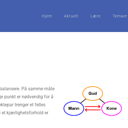
Hjem
Aktuelt
Lære
Temaer
 å balansere. På samme måte
dje punkt er nødvendig for å
ktepar trenger et felles
i et kjærlighetsforhold er