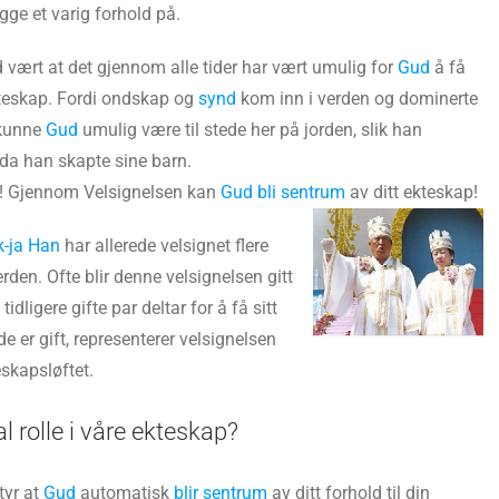
gge et varig forhold på.
d vært at det gjennom alle tider har vært umulig for
Gud
å få
ekteskap. Fordi ondskap og
synd
kom inn i verden og dominerte
 kunne
Gud
umulig være til stede her på jorden, slik han
 da han skapte sine barn.
ig! Gjennom Velsignelsen kan
Gud bli sentrum
av ditt ekteskap!
-ja Han
har allerede velsignet flere
erden. Ofte blir denne velsignelsen gitt
dligere gifte par deltar for å få sitt
 er gift, representerer velsignelsen
skapsløftet.
 rolle i våre ekteskap?
tyr at
Gud
automatisk
blir sentrum
av ditt forhold til din