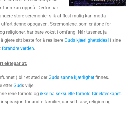
samfunn kan oppnå. Derfor har
rangere store seremonier slik at flest mulig kan motta
t utført denne oppgaven. Seremoniene, som er åpne for
og religioner, har bare vokst i omfang. Når tusener, ja
 gjøre sitt beste for å realisere
Guds kjærlighetsideal
i sine
t
forandre verden
.
rt ektepar at:
funnet ) blir et sted der
Gud
s
sanne kjærlighet
finnes.
ve etter
Gud
s vilje.
danne rene forhold og
ikke ha seksuelle forhold før ekteskapet
.
g inspirasjon for andre familier, uansett rase, religion og