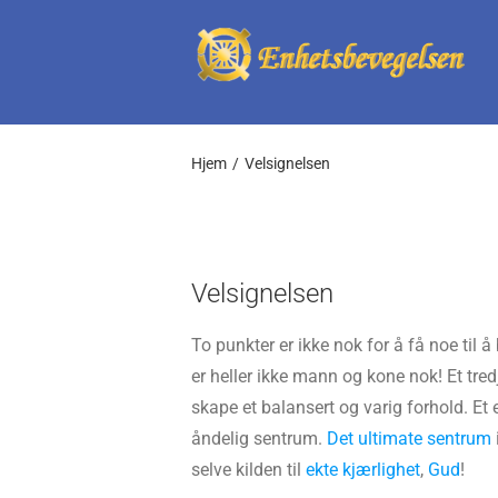
Skip
to
content
Hjem
Velsignelsen
Velsignelsen
To punkter er ikke nok for å få noe til
er heller ikke mann og kone nok! Et tre
skape et balansert og varig forhold. Et e
åndelig sentrum.
Det ultimate sentrum
selve kilden til
ekte kjærlighet
,
Gud
!