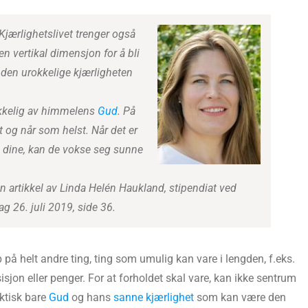
Kjærlighetslivet trenger også
en vertikal dimensjon for å bli
 den urokkelige kjærligheten
okkelig av himmelens
Gud
. På
t og når som helst. Når det er
 dine, kan de vokse seg sunne
en artikkel av Linda Helén Haukland, stipendiat ved
ag 26. juli 2019, side 36.
å helt andre ting, ting som umulig kan vare i lengden, f.eks.
sisjon eller penger. For at forholdet skal vare, kan ikke sentrum
aktisk bare
Gud
og hans
sanne kjærlighet
som kan være den