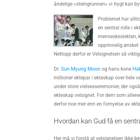
åndelige «steingrunnen» vi trygt kan by
Problemet har allti
en sentral rolle i 
menneskeslekten,
opprinnelig ønsket
Nettopp derfor er Velsignelsen så vikt
Dr.
Sun Myung Moon
og hans kone
Hak
millioner ektepar i ekteskap over hele v
under store vielsesseremonier, der også ti
ekteskap velsignet. For dem som allerede
derfor noe mer enn en fornyelse av ekte
Hvordan kan Gud få en sentral
Her må vi forstå at velsignelsen ikke be