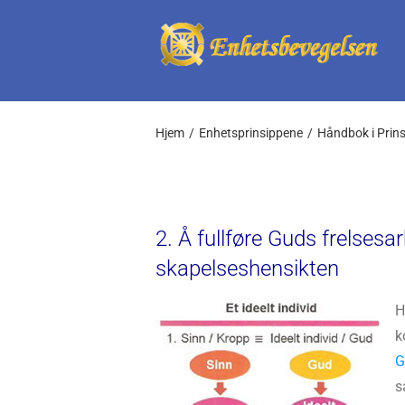
Skip
to
content
Hjem
Enhetsprinsippene
Håndbok i Prin
2. Å fullføre Guds frelsesa
skapelseshensikten
H
k
G
s