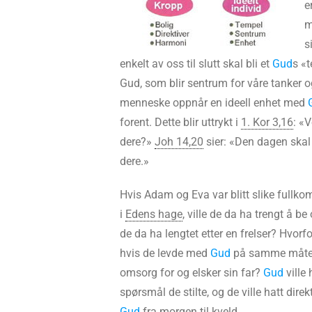
e
m
s
enkelt av oss til slutt skal bli et
Gud
s «t
Gud, som blir sentrum for våre tanker o
menneske oppnår en ideell enhet med
forent. Dette blir uttrykt i
1. Kor 3,16
: «V
dere?»
Joh 14,20
sier: «Den dagen skal d
dere.»
Hvis Adam og Eva var blitt slike full
i
Edens hage
, ville de da ha trengt å be o
de da ha lengtet etter en frelser? Hvorf
hvis de levde med
Gud
på samme måte s
omsorg for og elsker sin far?
Gud
ville 
spørsmål de stilte, og de ville hatt d
Gud
fra morgen til kveld.