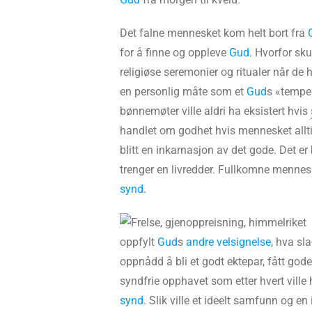
Det falne mennesket kom helt bort fra
for å finne og oppleve
Gud
. Hvorfor sk
religiøse seremonier og ritualer når de 
en personlig måte som et
Gud
s «tempel
bønnemøter ville aldri ha eksistert hvis
handlet om godhet hvis mennesket allt
blitt en inkarnasjon av det gode. Det er
trenger en livredder. Fullkomne menne
synd
.
oppfylt
Gud
s
andre velsignelse
, hva sl
oppnådd å bli et godt ektepar, fått gode
syndfrie opphavet som etter hvert ville
synd
. Slik ville et ideelt samfunn og en 