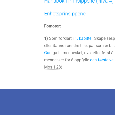
Håndbok i Prinsippene (Nivå 4)
Enhetsprinsippene
Fotnoter:
1)
Som forklart i
1. kapittel
, Skapelsesp
eller
Sanne foreldre
til et par som er bli
Gud
ga til mennesket, dvs. etter først
mennesker for å oppfylle
den første ve
Mos 1,28
).