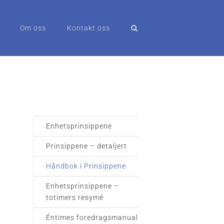
Om oss
Kontakt oss
Enhetsprinsippene
Prinsippene – detaljert
Håndbok i Prinsippene
Enhetsprinsippene –
totimers resymé
Éntimes foredragsmanual