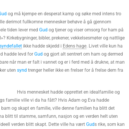
Gud
og må kjempe en desperat kamp og søke med intens tro
ulle derimot fullkomne mennesker behøve å gå gjennom
hele tiden lever med
Gud
og tjener og viser omsorg for ham på
»? Kirkebygninger, bibler, prekener, vekkelsesmøter og nattlige
syndefallet
ikke hadde skjedd i
Edens hage
. Livet ville kun ha
id hadde levd for
Gud
og gjort alt sentrert om ham og dermed
 bare når man er falt i vannet og er i ferd med å drukne, at man
sker uten
synd
trenger heller ikke en frelser for å frelse dem fra
Hvis mennesket hadde opprettet en idealfamilie og
ags familie ville vi da ha fått? Hvis Adam og Eva hadde
 barn og skapt en familie, ville denne familien ha blitt det
 ha blitt til stamme, samfunn, nasjon og en verden helt uten
ideell verden blitt skapt. Dette ville ha vært
Gud
s rike, som kan