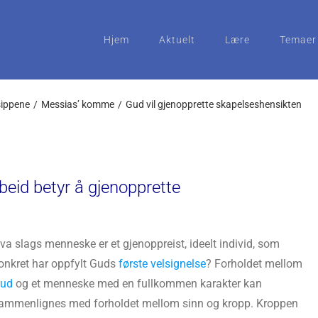
Hjem
Aktuelt
Lære
Temaer
sippene
Messias’ komme
Gud vil gjenopprette skapelseshensikten
rbeid betyr å gjenopprette
va slags menneske er et gjenoppreist, ideelt individ, som
onkret har oppfylt Guds
første velsignelse
? Forholdet mellom
ud
og et menneske med en fullkommen karakter kan
ammenlignes med forholdet mellom sinn og kropp. Kroppen