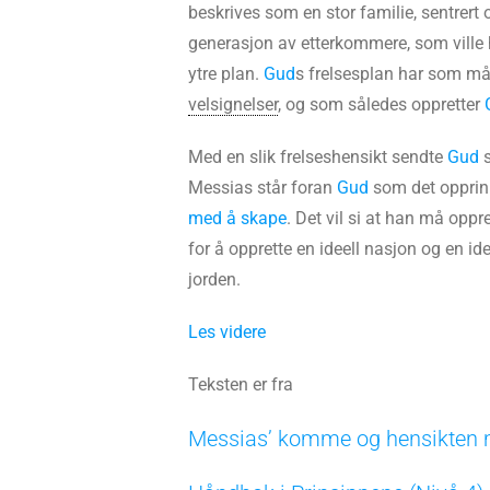
beskrives som en stor familie, sentrert
generasjon av etterkommere, som ville h
ytre plan.
Gud
s frelsesplan har som må
velsignelser
, og som således oppretter
Med en slik frelseshensikt sendte
Gud
s
Messias står foran
Gud
som det opprinn
med å skape
. Det vil si at han må oppr
for å opprette en ideell nasjon og en id
jorden.
Les videre
Teksten er fra
Messias’ komme og hensikten