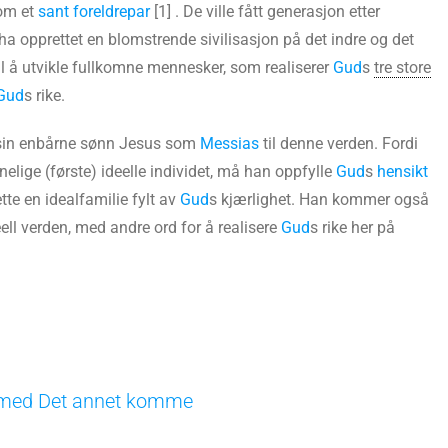
 om et
sant foreldrepar
[1] . De ville fått generasjon etter
a opprettet en blomstrende sivilisasjon på det indre og det
l å utvikle fullkomne mennesker, som realiserer
Gud
s
tre store
Gud
s rike.
in enbårne sønn Jesus som
Messias
til denne verden. Fordi
elige (første) ideelle individet, må han oppfylle
Gud
s
hensikt
ette en idealfamilie fylt av
Gud
s kjærlighet. Han kommer også
eell verden, med andre ord for å realisere
Gud
s rike her på
 med Det annet komme