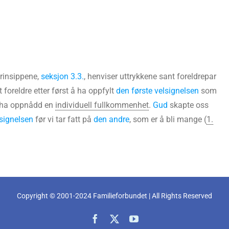
rinsippene,
seksjon 3.3.
, henviser uttrykkene sant foreldrepar
tt foreldre etter først å ha oppfylt
den første velsignelsen
som
 å ha oppnådd en
individuell fullkommenhet
.
Gud
skapte oss
lsignelsen
før vi tar fatt på
den andre
, som er å bli mange (
1.
Copyright © 2001-2024 Familieforbundet | All Rights Reserved
Facebook
X
YouTube