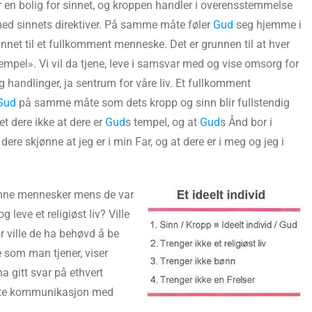
r en bolig for sinnet, og kroppen handler i overensstemmelse
ed sinnets direktiver. På samme måte føler
Gud
seg hjemme i
innet til et fullkomment menneske. Det er grunnen til at hver
empel». Vi vil da tjene, leve i samsvar med og vise omsorg for
g handlinger, ja sentrum for våre liv. Et fullkomment
Gud
på samme måte som dets kropp og sinn blir fullstendig
et dere ikke at dere er
Gud
s tempel, og at
Gud
s Ånd bor i
ere skjønne at jeg er i min Far, og at dere er i meg og jeg i
komne mennesker mens de var
g leve et religiøst liv? Ville
or ville de ha behøvd å be
om man tjener, viser
ha gitt svar på ethvert
irekte kommunikasjon med