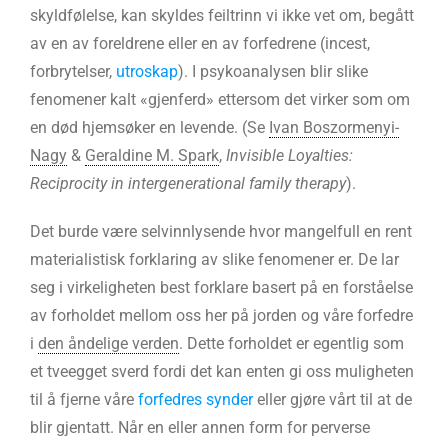
skyldfølelse, kan skyldes feiltrinn vi ikke vet om, begått
av en av foreldrene eller en av forfedrene (incest,
forbrytelser,
utroskap
). I psykoanalysen blir slike
fenomener kalt «gjenferd» ettersom det virker som om
en død hjemsøker en levende. (Se
Ivan Boszormenyi-
Nagy
&
Geraldine M. Spark
,
Invisible Loyalties:
Reciprocity in intergenerational family therapy
).
Det burde være selvinnlysende hvor mangelfull en rent
materialistisk forklaring av slike fenomener er. De lar
seg i virkeligheten best forklare basert på en forståelse
av forholdet mellom oss her på jorden og våre forfedre
i
den åndelige verden
. Dette forholdet er egentlig som
et tveegget sverd fordi det kan enten gi oss muligheten
til å fjerne våre
forfedres synder
eller gjøre vårt til at de
blir gjentatt. Når en eller annen form for perverse