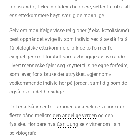
mens andre, f.eks. oldtidens hebreere, setter fremfor alt
ens etterkommere høyt, særlig de mannlige.
Selv om man ifølge visse religioner (f.eks. katolisisme)
best oppnår det evige liv som individ ved å avstå fra å
få biologiske etterkommere, blir de to former for
evighet generelt forstått som avhengige av hverandre:
Hvert menneske føler seg knyttet til sine egne forfedre,
som lever, for å bruke det uttrykket, «gjennom»
vedkommende individ her på jorden, samtidig som de
også lever i det hinsidige.
Det er altså innenfor rammen av arvelinje vi finner de
fleste bånd mellom
den åndelige verden
og den
fysiske. Hør bare hva
Carl Jung
selv vitner om i sin
selvbiografi: