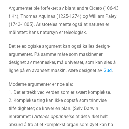
Argumentet ble forfektet av blant andre
Cicero
(106-43
f.Kr.),
Thomas Aquinas
(1225-1274) og
William Paley
(1743-1805).
Aristoteles
mente også at naturen er
målrettet; hans natursyn er teleologisk.
Det teleologiske argument kan også kalles design-
argumentet. På samme måte som maskiner er
designet av mennesker, må universet, som kan sies å
ligne på en avansert maskin, være designet av
Gud
.
Moderne argumenter er noe ala:
1. Det er trekk ved verden som er svært komplekse.
2. Komplekse ting kan ikke oppstå som trinnvise
tilfeldigheter; de krever en plan. (Selv Darwin
innrømmet i
Artenes opprinnelse
at det virket helt
absurd å tro at et komplekst organ som øyet kan ha