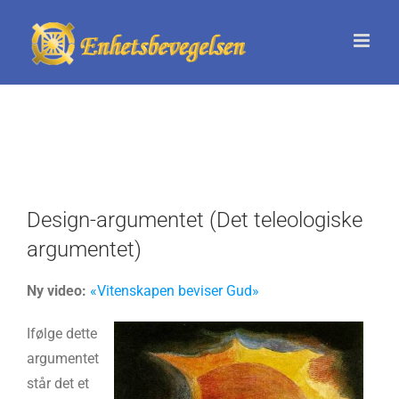
Skip
to
content
Design-argumentet (Det teleologiske
argumentet)
Ny video:
«Vitenskapen beviser Gud»
Ifølge dette
argumentet
står det et