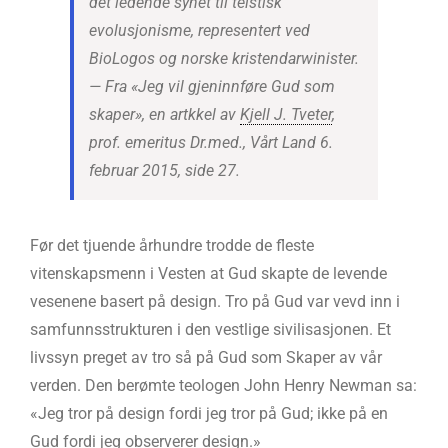
det ledende synet til teistisk
evolusjonisme, representert ved
BioLogos og norske kristendarwinister.
—
Fra «Jeg vil gjeninnføre Gud som
skaper», en artkkel av
Kjell J. Tveter
,
prof. emeritus Dr.med., Vårt Land 6.
februar 2015, side 27.
Før det tjuende århundre trodde de fleste
vitenskapsmenn i Vesten at Gud skapte de levende
vesenene basert på design. Tro på Gud var vevd inn i
samfunnsstrukturen i den vestlige sivilisasjonen. Et
livssyn preget av tro så på Gud som Skaper av vår
verden. Den berømte teologen John Henry Newman sa:
«Jeg tror på design fordi jeg tror på Gud; ikke på en
Gud fordi jeg observerer design.»