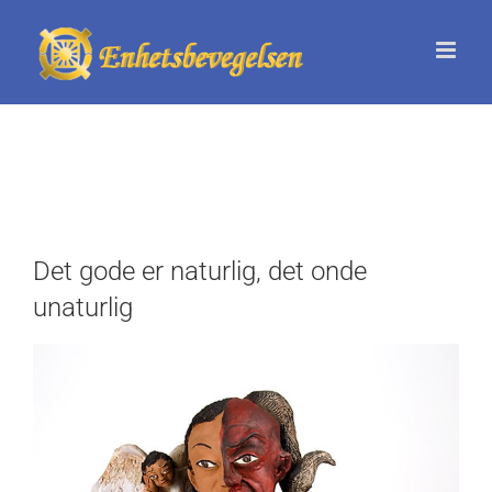
Skip
to
content
Det gode er naturlig, det onde
unaturlig