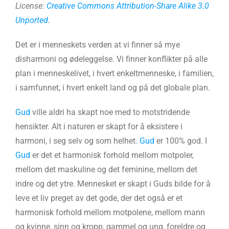
License:
Creative Commons
Attribution-Share Alike 3.0
Unported
.
Det er i menneskets verden at vi finner så mye
disharmoni og ødeleggelse. Vi finner konflikter på alle
plan i menneskelivet, i hvert enkeltmenneske, i familien,
i samfunnet, i hvert enkelt land og på det globale plan.
Gud
ville aldri ha skapt noe med to motstridende
hensikter. Alt i naturen er skapt for å eksistere i
harmoni, i seg selv og som helhet.
Gud
er 100% god. I
Gud
er det et harmonisk forhold mellom motpoler,
mellom det maskuline og det feminine, mellom det
indre og det ytre. Mennesket er skapt i Guds bilde for å
leve et liv preget av det gode, der det også er et
harmonisk forhold mellom motpolene, mellom mann
og kvinne, sinn og kropp, gammel og ung, foreldre og