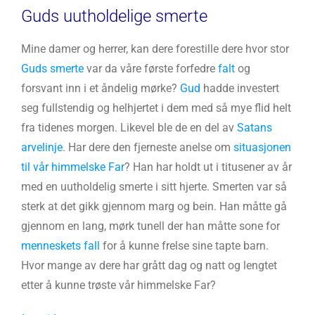
Guds uutholdelige smerte
Mine damer og herrer, kan dere forestille dere hvor stor
Guds smerte
var da våre første forfedre
falt
og
forsvant inn i et åndelig mørke?
Gud
hadde investert
seg fullstendig og helhjertet i dem med så mye flid helt
fra tidenes morgen. Likevel ble de en del av
Satans
arvelinje
. Har dere den fjerneste anelse om
situasjonen
til vår himmelske Far
? Han har holdt ut i titusener av år
med en uutholdelig smerte i sitt hjerte. Smerten var så
sterk at det gikk gjennom marg og bein. Han måtte gå
gjennom en lang, mørk tunell der han måtte sone for
menneskets fall
for å kunne frelse sine tapte barn.
Hvor mange av dere har grått dag og natt og lengtet
etter å kunne trøste vår himmelske Far?