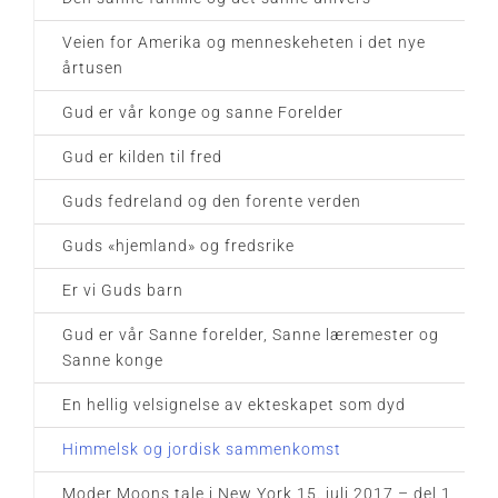
Veien for Amerika og menneskeheten i det nye
årtusen
Gud er vår konge og sanne Forelder
Gud er kilden til fred
Guds fedreland og den forente verden
Guds «hjemland» og fredsrike
Er vi Guds barn
Gud er vår Sanne forelder, Sanne læremester og
Sanne konge
En hellig velsignelse av ekteskapet som dyd
Himmelsk og jordisk sammenkomst
Moder Moons tale i New York 15. juli 2017 – del 1