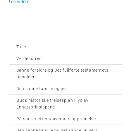
Les videre
Taler
Verdensfred
Sanne foreldre og Det fullførte testamentets
tidsalder
Den sanne familie og jeg
Guds historiske frelsesplan i lys av
Enhetsprinsippene
På sporet etter universets opprinnelse
Den sanne familie og det sanne univers