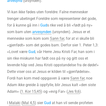
arvesynd
(ursynden).
Vi kan ikke fødes uten foreldre. Falne mennesker
trenger ubetinget Foreldre som representerer det gode,
for å kunne gå inn i
Gud
s rike ved å bli «født på ny»
som barn uten
arvesynden
(ursynden). Jesus er et
menneske som kom som
Sann far
, for at vi skulle bli
«gjenfødt» som det godes barn. Derfor sier 1. Peter 1,3:
«Lovet være
Gud
, vår Herre Jesu Kristi Far, han som i
sin rike miskunn har født oss på ny og gitt oss et
levende håp ved Jesu Kristi oppstandelse fra de døde!»
Dette viser oss at Jesus er kilden til «gjenfødelse».
Fordi han kom med oppgaven å være
Sann far
, noe
Adam ikke greide å oppfylle, blir Jesus kalt «den siste
Adam» (
1. Kor 15,45
) og «evig Far» (
Jes 9,6
).
I
Malaki
(
Mal 4,5
) sier
Gud
at han vil sende profeten