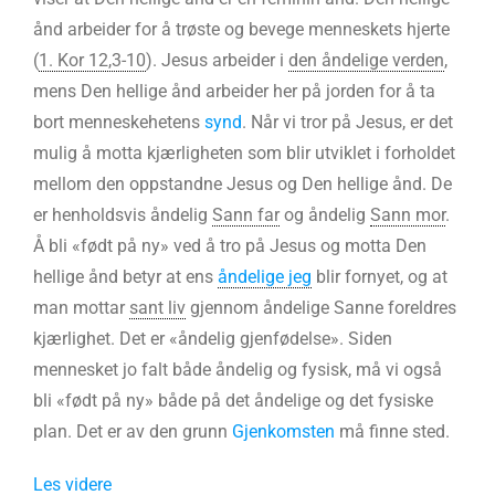
ånd arbeider for å trøste og bevege menneskets hjerte
(
1. Kor 12,3-10
). Jesus arbeider i
den åndelige verden
,
mens Den hellige ånd arbeider her på jorden for å ta
bort menneskehetens
synd
. Når vi tror på Jesus, er det
mulig å motta kjærligheten som blir utviklet i forholdet
mellom den oppstandne Jesus og Den hellige ånd. De
er henholdsvis åndelig
Sann far
og åndelig
Sann mor
.
Å bli «født på ny» ved å tro på Jesus og motta Den
hellige ånd betyr at ens
åndelige jeg
blir fornyet, og at
man mottar
sant liv
gjennom åndelige Sanne foreldres
kjærlighet. Det er «åndelig gjenfødelse». Siden
mennesket jo falt både åndelig og fysisk, må vi også
bli «født på ny» både på det åndelige og det fysiske
plan. Det er av den grunn
Gjenkomsten
må finne sted.
Les videre