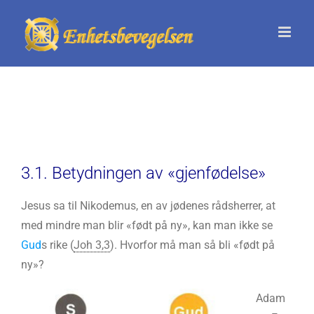
Skip
to
content
3.1. Betydningen av «gjenfødelse»
Jesus sa til Nikodemus, en av jødenes rådsherrer, at
med mindre man blir «født på ny», kan man ikke se
Gud
s rike (
Joh 3,3
). Hvorfor må man så bli «født på
ny»?
Adam