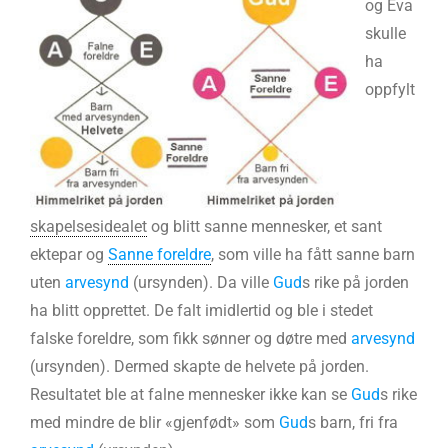
og Eva
skulle
ha
oppfylt
skapelsesidealet
og blitt sanne mennesker, et sant
ektepar og
Sanne foreldre
, som ville ha fått sanne barn
uten
arvesynd
(ursynden). Da ville
Gud
s rike på jorden
ha blitt opprettet. De falt imidlertid og ble i stedet
falske foreldre, som fikk sønner og døtre med
arvesynd
(ursynden). Dermed skapte de helvete på jorden.
Resultatet ble at falne mennesker ikke kan se
Gud
s rike
med mindre de blir «gjenfødt» som
Gud
s barn, fri fra