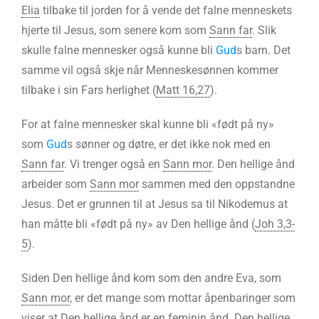
Elia
tilbake til jorden for å vende det falne menneskets
hjerte til Jesus, som senere kom som
Sann far
. Slik
skulle falne mennesker også kunne bli
Gud
s barn. Det
samme vil også skje når Menneskesønnen kommer
tilbake i sin Fars herlighet (
Matt 16,27
).
For at falne mennesker skal kunne bli «født på ny»
som
Gud
s sønner og døtre, er det ikke nok med en
Sann far
. Vi trenger også en
Sann mor
. Den hellige ånd
arbeider som
Sann mor
sammen med den oppstandne
Jesus. Det er grunnen til at Jesus sa til Nikodemus at
han måtte bli «født på ny» av Den hellige ånd (
Joh 3,3-
5
).
Siden Den hellige ånd kom som den andre Eva, som
Sann mor
, er det mange som mottar åpenbaringer som
viser at Den hellige ånd er en feminin ånd. Den hellige