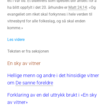
ett i vår tid. Et bibelvers som spesielt blir ansett for å
ha blitt oppfylt i det 20. århundre er
Matt 24,14
: «Og
evangeliet om riket skal forkynnes i hele verden til
vitnesbyrd for alle folkeslag, og så skal enden
komme.»
Les videre
Teksten er fra seksjonen
En sky av vitner
Hellige menn og andre i det hinsidige vitner
om
De sanne foreldre
Forklaring av en del uttrykk brukt i «En sky
av vitner»