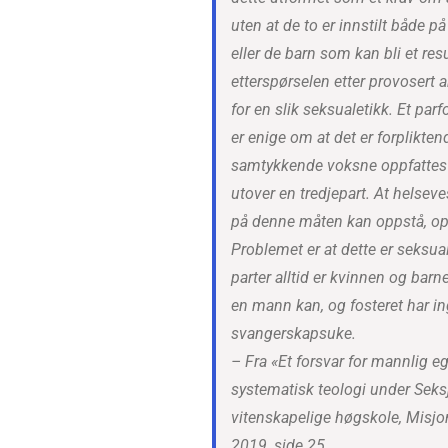
uten at de to er innstilt både på
eller de barn som kan bli et resu
etterspørselen etter provosert abo
for en slik seksualetikk. Et par
er enige om at det er forplikte
samtykkende voksne oppfattes s
utover en tredjepart. At helse
på denne måten kan oppstå, opp
Problemet er at dette er seksua
parter alltid er kvinnen og barn
en mann kan, og fosteret har inge
svangerskapsuke.
– Fra «Et forsvar for mannlig e
systematisk teologi under Seksj
vitenskapelige høgskole, Misjo
2019, side 25.