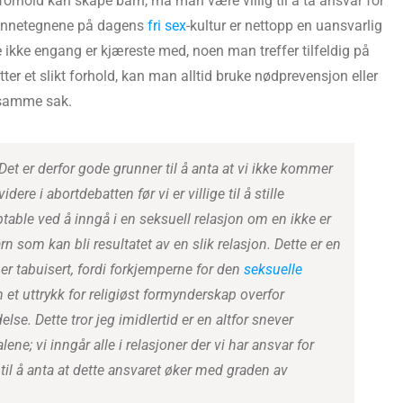
t forhold kan skape barn, må man være villig til å ta ansvar for
 kjennetegnene på dagens
fri sex
-kultur er nettopp en uansvarlig
 ikke engang er kjæreste med, noen man treffer tilfeldig på
etter et slikt forhold, kan man alltid bruke nødprevensjon eller
v samme sak.
Det er derfor gode grunner til å anta at vi ikke kommer
videre i abortdebatten før vi er villige til å stille
able ved å inngå i en seksuell relasjon om en ikke er
arn som kan bli resultatet av en slik relasjon. Dette er en
er tabuisert, fordi forkjemperne for den
seksuelle
et uttrykk for religiøst formynderskap overfor
delse. Dette tror jeg imidlertid er en altfor snever
lene; vi inngår alle i relasjoner der vi har ansvar for
til å anta at dette ansvaret øker med graden av