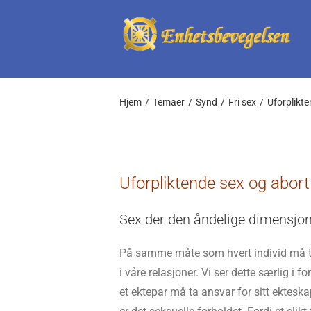
Skip
to
content
Hjem
Temaer
Synd
Fri sex
Uforplikte
Uforpliktende sex og abort
Sex der den åndelige dimensjo
På samme måte som hvert individ må ta 
i våre relasjoner. Vi ser dette særlig i 
et ektepar må ta ansvar for sitt ekteska