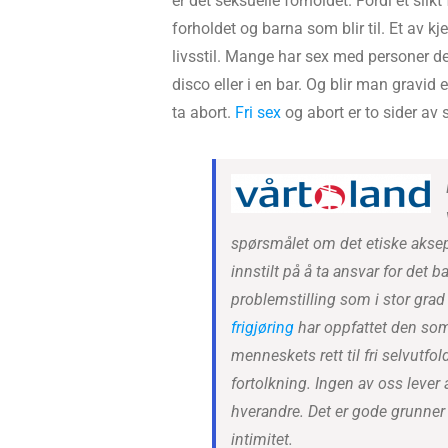
er det seksuelle forholdet. Fordi et slik
forholdet og barna som blir til. Et av
livsstil. Mange har sex med personer de
disco eller i en bar. Og blir man gravid 
ta abort.
Fri sex
og abort er to sider a
spørsmålet om det etiske aksept
innstilt på å ta ansvar for det b
problemstilling som i stor grad 
frigjøring
har oppfattet den som 
menneskets rett til fri selvutfol
fortolkning. Ingen av oss lever a
hverandre. Det er gode grunner 
intimitet.