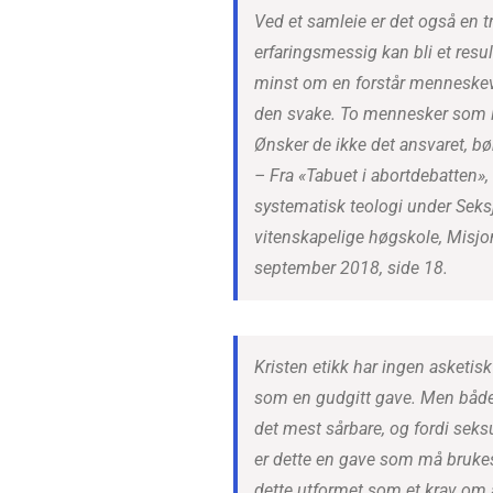
Ved et samleie er det også en tr
erfaringsmessig kan bli et result
minst om en forstår menneskeve
den svake. To mennesker som li
Ønsker de ikke det ansvaret, b
– Fra «Tabuet i abortdebatten»,
systematisk teologi under Seksj
vitenskapelige høgskole, Misj
september 2018, side 18.
Kristen etikk har ingen asketisk
som en gudgitt gave. Men både 
det mest sårbare, og fordi seksu
er dette en gave som må brukes
dette utformet som et krav om a