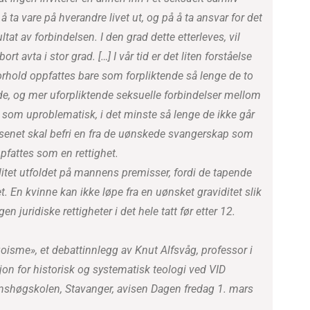
 å ta vare på hverandre livet ut, og på å ta ansvar for det
ltat av forbindelsen. I den grad dette etterleves, vil
rt avta i stor grad. […] I vår tid er det liten forståelse
forhold oppfattes bare som forpliktende så lenge de to
nde, og mer uforpliktende seksuelle forbindelser mellom
om uproblematisk, i det minste så lenge de ikke går
vesenet skal befri en fra de uønskede svangerskap som
fattes som en rettighet.
litet utfoldet på mannens premisser, fordi de tapende
et. En kvinne kan ikke løpe fra en uønsket graviditet slik
n juridiske rettigheter i det hele tatt før etter 12.
goisme», et debattinnlegg av Knut Alfsvåg, professor i
on for historisk og systematisk teologi ved VID
nshøgskolen, Stavanger, avisen Dagen fredag 1. mars