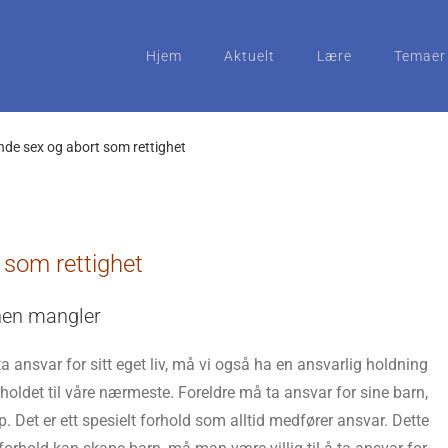
Hjem
Aktuelt
Lære
Temaer
nde sex og abort som rettighet
 som rettighet
nen mangler
ansvar for sitt eget liv, må vi også ha en ansvarlig holdning
forholdet til våre nærmeste. Foreldre må ta ansvar for sine barn,
p. Det er ett spesielt forhold som alltid medfører ansvar. Dette