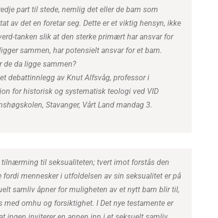
edje part til stede, nemlig det eller de barn som
at av det en foretar seg. Dette er et viktig hensyn, ikke
rd-tanken slik at den sterke primært har ansvar for
gger sammen, har potensielt ansvar for et barn.
ør de da ligge sammen?
 et debattinnlegg av Knut Alfsvåg, professor i
on for historisk og systematisk teologi ved VID
onshøgskolen, Stavanger, Vårt Land mandag 3.
 tilnærming til seksualiteten; tvert imot forstås den
fordi mennesker i utfoldelsen av sin seksualitet er på
elt samliv åpner for muligheten av et nytt barn blir til,
 med omhu og forsiktighet. I Det nye testamente er
t ingen inviterer en annen inn i et seksuelt samliv