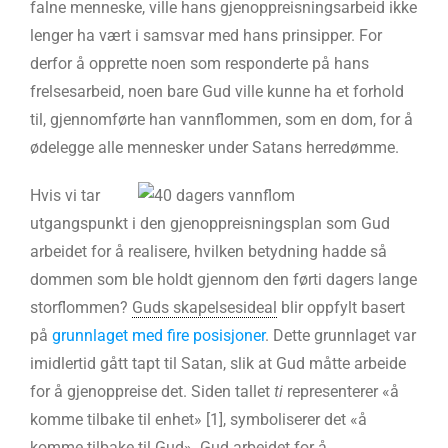
falne menneske, ville hans gjenoppreisningsarbeid ikke
lenger ha vært i samsvar med hans prinsipper. For
derfor å opprette noen som responderte på hans
frelsesarbeid, noen bare Gud ville kunne ha et forhold
til, gjennomførte han vannflommen, som en dom, for å
ødelegge alle mennesker under Satans herredømme.
Hvis vi tar
utgangspunkt i den gjenoppreisningsplan som Gud
arbeidet for å realisere, hvilken betydning hadde så
dommen som ble holdt gjennom den førti dagers lange
storflommen?
Guds skapelsesideal
blir oppfylt basert
på
grunnlaget med fire posisjoner
. Dette grunnlaget var
imidlertid gått tapt til Satan, slik at Gud måtte arbeide
for å gjenoppreise det. Siden tallet
ti
representerer «å
komme tilbake til enhet» [1], symboliserer det «å
komme tilbake til Gud». Gud arbeidet for å