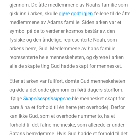
gjennom. De åtte medlemmene av Noahs familie som
gikk inn i arken, skulle
gjøre godt igjen
feilene til de åtte
medlemmene av Adams familie. Siden arken var et
symbol på de to verdener kosmos består av, den
fysiske og den åndelige, representerte Noah, som
arkens herre, Gud. Medlemmene av hans familie
representerte hele menneskeheten, og dyrene i arken
alle de skapte ting Gud hadde skapt for mennesket.
Etter at arken var fullført, dømte Gud menneskeheten
og ødela det onde gjennom en førti dagers storflom.
Ifølge
Skapelsesprinsippene
ble mennesket skapt for
bare å ha et forhold til én herre (ett overhode). Derfor
kan ikke Gud, som et overhode nummer to, ha et
forhold til det falne menneske, som allerede er under
Satans herredømme. Hvis Gud hadde et forhold til det