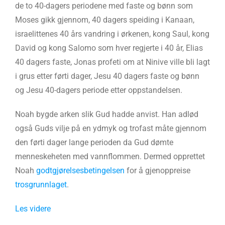
de to 40-dagers periodene med faste og bønn som
Moses gikk gjennom, 40 dagers speiding i Kanaan,
israelittenes 40 års vandring i ørkenen, kong Saul, kong
David og kong Salomo som hver regjerte i 40 år, Elias
40 dagers faste, Jonas profeti om at Ninive ville bli lagt
i grus etter førti dager, Jesu 40 dagers faste og bønn
og Jesu 40-dagers periode etter oppstandelsen.
Noah bygde arken slik Gud hadde anvist. Han adlød
også Guds vilje på en ydmyk og trofast måte gjennom
den førti dager lange perioden da Gud dømte
menneskeheten med vannflommen. Dermed opprettet
Noah
godtgjørelsesbetingelsen
for å gjenoppreise
trosgrunnlaget
.
Les videre