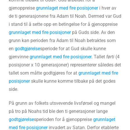
gjenoppreise
grunnlaget med fire posisjoner
i hver av
de ti generasjonene fra Adam til Noah. Dermed var Gud
i stand til å sette opp en betingelse for å gjenoppreise
grunnlaget med fire posisjoner
på Guds side. Av den
grunn kan perioden fra Adam til Noah betraktes som
en
godtgjørelse
speriode for at Gud skulle kunne
gjenvinne
grunnlaget med fire posisjoner
. Tallet
førti
(4
posisjoner x 10 generasjoner) representerer således det
tallet som måtte godtgjøres for at
grunnlaget med fire
posisjoner
skulle kunne komme tilbake på det godes
side.
På grunn av folkets utsvevende livsførsel og mangel
på tro på Noahs tid ble den ti generasjoner lange
godtgjørelse
sperioden for å gjenoppreise
grunnlaget
med fire posisjoner
invadert av Satan. Derfor etablerte