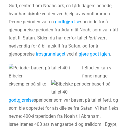
Gud, sentrert om Noahs ark, en førti dagers periode,
hvor han dømte verden ved hjelp av vannflommen.
Denne perioden var en
godtgjørelse
speriode for å
gjenoppreise perioden fra Adam til Noah, som var gått
tapt til Satan. Siden da har derfor tallet
førti
vært
nødvendig for å bli atskilt fra Satan, og for å
gjenoppreise
trosgrunnlaget
ved å
gjøre godt igjen
.
I Bibelen kan vi
finne mange
eksempler på slike
godtgjørelse
sperioder som var basert på tallet førti, og
som ble opprettet for atskillelse fra Satan. Vi kan f.eks.
nevne: 400-årsperioden fra Noah til Abraham,
israelittenes 400 års tvangsarbeid og trelldom i Egypt,