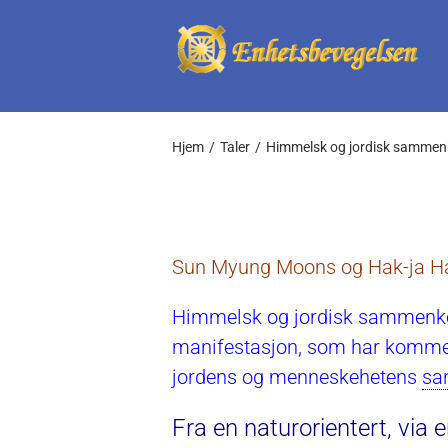
Skip
to
content
Hjem
Taler
Himmelsk og jordisk samme
Sun Myung Moons og Hak-ja Ha
Himmelsk og jordisk sammenkom
manifestasjon, som har kommet
jordens og menneskehetens
sa
Fra en naturorientert, via 