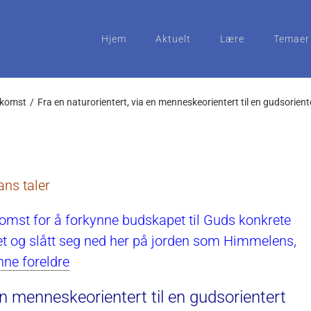
Hjem
Aktuelt
Lære
Temaer
nkomst
Fra en naturorientert, via en menneskeorientert til en gudsorient
ns taler
st for å forkynne budskapet til Guds konkrete
 og slått seg ned her på jorden som Himmelens,
nne foreldre
en menneskeorientert til en gudsorientert