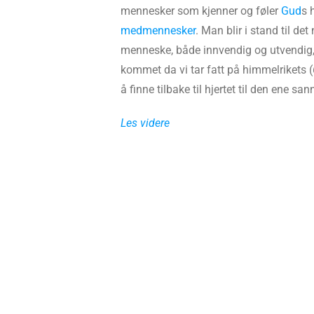
mennesker som kjenner og føler
Gud
s 
medmennesker
. Man blir i stand til de
menneske, både innvendig og utvendig,
kommet da vi tar fatt på himmelrikets (
å finne tilbake til hjertet til den ene sa
Les videre