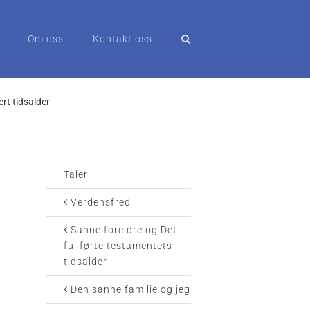
Om oss
Kontakt oss
ert tidsalder
Taler
Verdensfred
Sanne foreldre og Det
fullførte testamentets
tidsalder
Den sanne familie og jeg