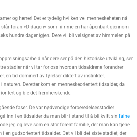
damer og herrer! Det er tydelig hvilken vei menneskeheten nå
ere står foran «D-dagen» som himmelen har åpenbart gjennom
seks hundre dager igjen. Dere vil bli velsignet av himmelen på
oppreisningsarbeid når dere ser på den historiske utvikling, ser
tre stadier når vi tar for oss hvordan tidsaldrene forandrer
r, en tid dominert av følelser diktert av instinkter,
t i naturen. Deretter kom en menneskeorientert tidsalder, da
ioritert og ble det fremherskende.
bigående faser. De var nødvendige forberedelsesstadier
nn i en tidsalder da man blir i stand til å bli kvitt sin
falne
e gode jeg og leve som en stor forent familie, der man kan tjene
 i en gudsorientert tidsalder. Det vil bli det siste stadiet, der