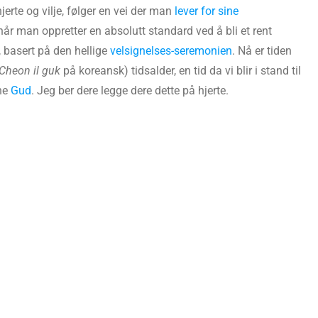
hjerte og vilje, følger en vei der man
lever for sine
t når man oppretter en absolutt standard ved å bli et rent
 basert på den hellige
velsignelses-seremonien
. Nå er tiden
Cheon il guk
på koreansk) tidsalder, en tid da vi blir i stand til
nne
Gud
. Jeg ber dere legge dere dette på hjerte.