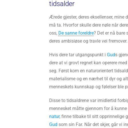
tidsalder
Ærede gjester, deres eksellenser, mine 
må ta. Hvorfor skulle dere nøle når d
oss,
De sanne foreldre
? Det er nå bare 
deres ambisiøse og travle vei fremover.
Hvis dere tar utgangspunkt i
Gud
s gjen
dere at vi grovt regnet kan operere med 
seg. Først kom en naturorientert tidsalde
materialisme og en nærhet til dyr og al
menneskets kunnskap og følelser ble pr
Disse to tidsaldrene var imidlertid for
mennesket måtte gjennom for å kunne gå i
natur
, finne tilbake til sitt opprinnelig
Gud
som sin Far. Når det skjer, går vi inn