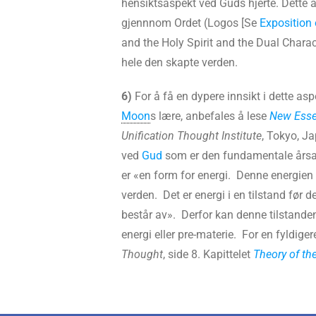
hensiktsaspekt ved Guds hjerte. Dette a
gjennnom Ordet (Logos [Se
Exposition o
and the Holy Spirit and the Dual Charact
hele den skapte verden.
6)
For å få en dypere innsikt i dette as
Moon
s lære, anbefales å lese
New Essen
Unification Thought Institute
, Tokyo, J
ved
Gud
som er den fundamentale årsak 
er «en form for energi. Denne energien 
verden. Det er energi i en tilstand før
består av». Derfor kan denne tilstande
energi eller pre-materie. For en fyldige
Thought
, side 8. Kapittelet
Theory of th