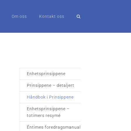
Om oss
Kontakt oss
Enhetsprinsippene
Prinsippene – detaljert
Håndbok i Prinsippene
Enhetsprinsippene –
totimers resymé
Éntimes foredragsmanual