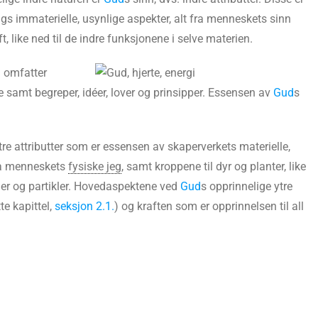
ngs immaterielle, usynlige aspekter, alt fra menneskets sinn
, like ned til de indre funksjonene i selve materien.
m omfatter
lje samt begreper, idéer, lover og prinsipper. Essensen av
Gud
s
tre attributter som er essensen av skaperverkets materielle,
fra menneskets
fysiske jeg
, samt kroppene til dyr og planter, like
omer og partikler. Hovedaspektene ved
Gud
s opprinnelige ytre
te kapittel,
seksjon 2.1.
) og kraften som er opprinnelsen til all