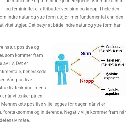
de maskuline og feminine kjennetegnene. Vår maskulinitet
og femininitet er attributter ved sinn og kropp. I hele den
som indre natur og ytre form utgjør, mer fundamental enn den
tivitet utgjør. Det betyr at både indre natur og ytre form har
re natur, positive og
lser, som kommer fram
 av liv. Det er
entimentale, beherskede
er. Vårt positive
struktiv tenkning, mens
kk når vi tenker på en
Menneskets positive vilje legges for dagen når vi er
e, foretaksomme og initierende. Negativ vilje kommer fram når
 defensiv måte.