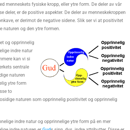
ed menneskets fysiske kropp, eller ytre form. De deler av vår
se deler, er de positive aspekter. De deler av menneskekroppen
kave, er derimot de negative sidene. Slik ser vi at positivitet
dre naturen og den ytre formen.
et og opprinnelig
elige indre natur
mmere kan vi si
erkets sentrale
idige naturen
lig ytre form
sse to
osidige naturen som opprinnelig positivitet og opprinnelig
nnelige indre natur og opprinnelige ytre form på en mer
lige indre naturen er
Gud
s sinn, dvs. indre attributter. Disse er