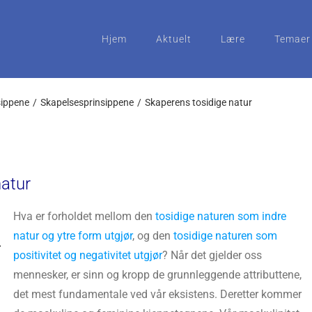
Hjem
Aktuelt
Lære
Temaer
sippene
Skapelsesprinsippene
Skaperens tosidige natur
natur
Hva er forholdet mellom den
tosidige naturen som indre
natur og ytre form utgjør
, og den
tosidige naturen som
positivitet og negativitet utgjør
? Når det gjelder oss
mennesker, er sinn og kropp de grunnleggende attributtene,
det mest fundamentale ved vår eksistens. Deretter kommer