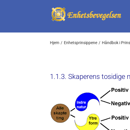
Skip
to
content
Hjem
Enhetsprinsippene
Håndbok i Prin
1.1.3. Skaperens tosidige 