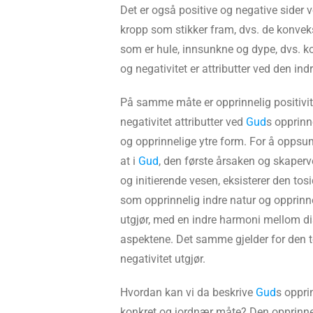
Det er også positive og negative sider v
kropp som stikker fram, dvs. de konvek
som er hule, innsunkne og dype, dvs. kon
og negativitet er attributter ved den in
På samme måte er opprinnelig positivit
negativitet attributter ved
Gud
s opprinn
og opprinnelige ytre form. For å oppsu
at i
Gud
, den første årsaken og skaperv
og initierende vesen, eksisterer den tos
som opprinnelig indre natur og opprinne
utgjør, med en indre harmoni mellom di
aspektene. Det samme gjelder for den t
negativitet utgjør.
Hvordan kan vi da beskrive
Gud
s oppri
konkret og jordnær måte? Den opprinne