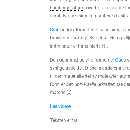
handlingssubjekt
overfor alle skapte ti
samt dyrenes sinn og plantenes livskraft
Gud
s indre attributter er hans sinn, so
funksjoner som følelser, intellekt og vi
indre natur er hans hjerte [5].
Den opprinnelige ytre formen er
Gud
s y
synlige aspekter. Disse inkluderer alt 
til den materielle del av molekyler, at
form er
den universelle urkraften
(se det
materie [6] .
Les videre
Teksten er fra