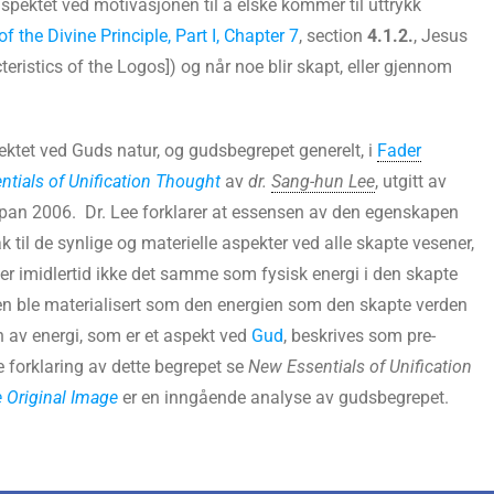
spektet ved motivasjonen til å elske kommer til uttrykk
f the Divine Principle, Part I, Chapter 7
, section
4.1.2.
, Jesus
eristics of the Logos]) og når noe blir skapt, eller gjennom
pektet ved Guds natur, og gudsbegrepet generelt, i
Fader
tials of Unification Thought
av
dr.
Sang-hun Lee
, utgitt av
apan 2006. Dr. Lee forklarer at essensen av den egenskapen
til de synlige og materielle aspekter ved alle skapte vesener,
er imidlertid ikke det samme som fysisk energi i den skapte
 den ble materialisert som den energien som den skapte verden
n av energi, som er et aspekt ved
Gud
, beskrives som pre-
re forklaring av dette begrepet se
New Essentials of Unification
e Original Image
er en inngående analyse av gudsbegrepet.