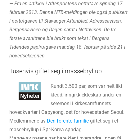
— Fra en artikkel i Aftenpostens nettutave søndag 17.
februar 2013. Denne NTB-meldingen ble også publisert
i nettutgaven til Stavanger Aftenblad, Adresseavisen,
Bergensavisen og Dagen samt i Nettavisen. De tre
første avsnittene ble brukt som tekst i Bergens
Tidendes papirutgave mandag 18. februar på side 21 i
hovedseksjonen.
Tusenvis giftet seg i massebryllup
Rundt 3.500 par, som var helt likt
kledd, inngikk ekteskap under en
seremoni i kirkesamfunnets
hovedkvarter i Gapyeong, øst for hovedstaden Seoul.
Medlemmene av
Den forente familie
giftet seg i et
massebryllup i Sør-Korea søndag.
Mange av parene har bare kjent hverandre i noen få