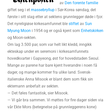
av
Den forente familie
giftet seg i et
massebryllup
i Sør-Korea søndag, det
første i sitt slag etter at sektens grunnlegger døde i fjor.
Det nyreligiøse kirkesamfunnet ble
stiftet
av
Sun
Myung Moon
i 1954 og er også kjent som
Enhetskirken
og Moon-sekten.
Om lag 3.500 par, som var helt likt kledd, inngikk
ekteskap under en seremoni i kirkesamfunnets
hovedkvarter i Gapyeong, øst for hovedstaden Seoul.
Mange av parene har bare kjent hverandre i noen få
dager, og mange kommer fra ulike land. Svensk-
italienske Anna Misook er blant dem som fikk sin
ektemann anbefalt av sekten.
— Det føles fantastisk, sier Misook.
— Vi går bra sammen. Vi møttes for fire dager siden via
vår Ekte Mors (betegnelse på grunnleggerens kone)