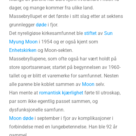
dager, og mange kommer fra ulike land.
Massebryllupet er det første i sitt slag etter at sektens
grunnlegger
døde
i fjor.
Det nyreligiøse kirkesamfunnet ble
stiftet
av
Sun
Myung Moon
i 1954 og er også kjent som
Enhetskirken
og Moon-sekten.
Massebryllupene, som ofte også har vært holdt på
store sportsarenaer, startet på begynnelsen av 1960-
tallet og er blitt et varemerke for samfunnet. Nesten
alle parene ble koblet sammen av
Moon
selv.
Han mente at
romantisk kjærlighet
førte til utroskap,
par som ikke egentlig passet sammen, og
dysfunksjonelle samfunn.
Moon
døde
i september i fjor av komplikasjoner i
forbindelse med en lungebetennelse. Han ble 92 år
gammel.