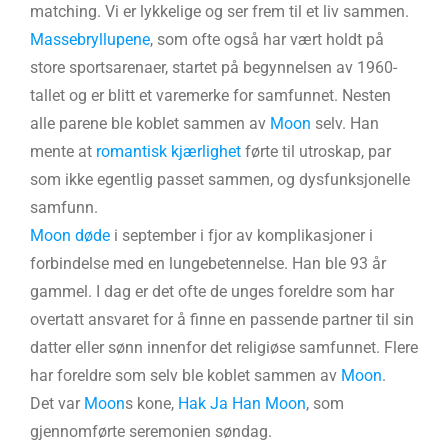
matching. Vi er lykkelige og ser frem til et liv sammen.
Massebryllupene
, som ofte også har vært holdt på
store sportsarenaer, startet på begynnelsen av 1960-
tallet og er blitt et varemerke for samfunnet. Nesten
alle parene ble koblet sammen av
Moon
selv. Han
mente at
romantisk kjærlighet
førte til utroskap, par
som ikke egentlig passet sammen, og dysfunksjonelle
samfunn.
Moon
døde
i september i fjor av komplikasjoner i
forbindelse med en lungebetennelse. Han ble 93 år
gammel. I dag er det ofte de unges foreldre som har
overtatt ansvaret for å finne en passende partner til sin
datter eller sønn innenfor det religiøse samfunnet. Flere
har foreldre som selv ble koblet sammen av
Moon
.
Det var
Moon
s kone,
Hak Ja Han Moon
, som
gjennomførte seremonien søndag.