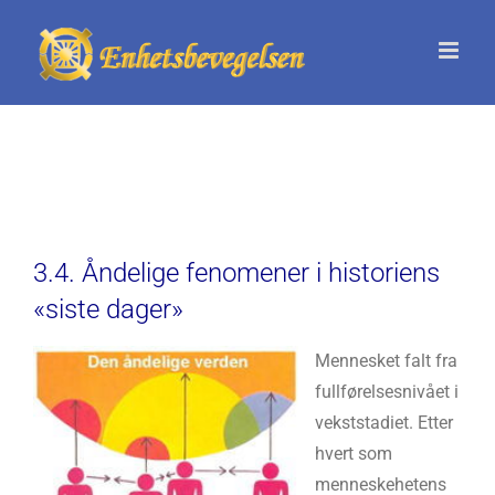
Skip
to
content
3.4. Åndelige fenomener i historiens
«siste dager»
Mennesket falt fra
fullførelsesnivået i
vekststadiet. Etter
hvert som
menneskehetens