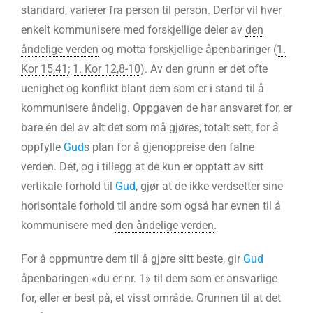
standard, varierer fra person til person. Derfor vil hver
enkelt kommunisere med forskjellige deler av
den
åndelige verden
og motta forskjellige åpenbaringer (
1.
Kor 15,41
;
1. Kor 12,8-10
). Av den grunn er det ofte
uenighet og konflikt blant dem som er i stand til å
kommunisere åndelig. Oppgaven de har ansvaret for, er
bare én del av alt det som må gjøres, totalt sett, for å
oppfylle
Gud
s plan for å gjenoppreise den falne
verden. Dét, og i tillegg at de kun er opptatt av sitt
vertikale forhold til
Gud
, gjør at de ikke verdsetter sine
horisontale forhold til andre som også har evnen til å
kommunisere med
den åndelige verden
.
For å oppmuntre dem til å gjøre sitt beste, gir
Gud
åpenbaringen «du er nr. 1» til dem som er ansvarlige
for, eller er best på, et visst område. Grunnen til at det