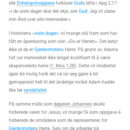
slik
Enhetsprinsippene
forklarer
Gud
s løfte i Apg 2,17:
«I de siste dager skal det skje, sier
Gud
: Jeg vil utøse
min Ånd over alle mennesker.»
I historiens «
siste dager
» vil mange stå fram som har
fått en åpenbaring som sier: «Du er Herren». Det betyr
ikke at de er
Gjenkomsten
s Herre. På grunn av Adams
fall var mennesket ikke lenger kvalifisert til å være
skaperverkets herre (
1. Mos 1,28
). Dette vil imidlertid
igjen bli mulig fordi det nå lar seg gjøre å bli
gjenoppreist helt til det åndelige nivået Adam hadde
like før
syndefallet
.
På samme måte som
døperen Johannes
skulle
forberede veien for Jesus, vil mange få som oppgave å
forberede de områdene som de representerer, for
Gjenkomsten
s Herre. Selv om de arbeider på