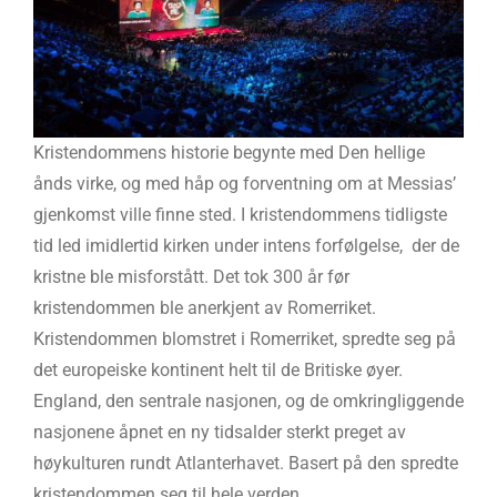
Kristendommens historie begynte med Den hellige
ånds virke, og med håp og forventning om at Messias’
gjenkomst ville finne sted. I kristendommens tidligste
tid led imidlertid kirken under intens forfølgelse, der de
kristne ble misforstått. Det tok 300 år før
kristendommen ble anerkjent av Romerriket.
Kristendommen blomstret i Romerriket, spredte seg på
det europeiske kontinent helt til de Britiske øyer.
England, den sentrale nasjonen, og de omkringliggende
nasjonene åpnet en ny tidsalder sterkt preget av
høykulturen rundt Atlanterhavet. Basert på den spredte
kristendommen seg til hele verden.