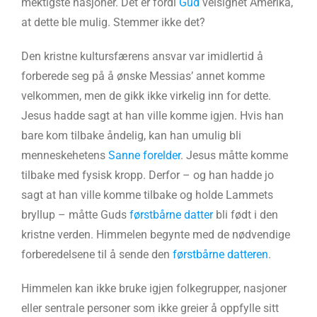
mektigste nasjoner. Det er fordi
Gud
velsignet Amerika,
at dette ble mulig. Stemmer ikke det?
Den kristne kultursfærens ansvar var imidlertid å
forberede seg på å ønske Messias’ annet komme
velkommen, men de gikk ikke virkelig inn for dette.
Jesus hadde sagt at han ville komme igjen. Hvis han
bare kom tilbake åndelig, kan han umulig bli
menneskehetens
Sanne forelder
. Jesus måtte komme
tilbake med fysisk kropp. Derfor – og han hadde jo
sagt at han ville komme tilbake og holde Lammets
bryllup – måtte Guds
førstbårne datter
bli født i den
kristne verden. Himmelen begynte med de nødvendige
forberedelsene til å sende den
førstbårne datteren
.
Himmelen kan ikke bruke igjen folkegrupper, nasjoner
eller sentrale personer som ikke greier å oppfylle sitt