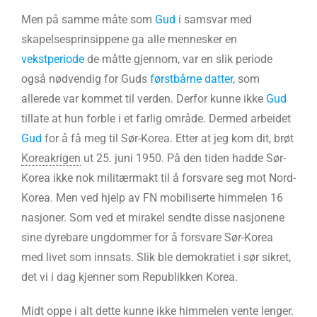
Men på samme måte som
Gud
i samsvar med
skapelsesprinsippene ga alle mennesker en
vekstperiode
de måtte gjennom, var en slik periode
også nødvendig for Guds
førstbårne datter
, som
allerede var kommet til verden. Derfor kunne ikke
Gud
tillate at hun forble i et farlig område. Dermed arbeidet
Gud
for å få meg til Sør-Korea. Etter at jeg kom dit, brøt
Koreakrigen
ut 25. juni 1950. På den tiden hadde Sør-
Korea ikke nok militærmakt til å forsvare seg mot Nord-
Korea. Men ved hjelp av FN mobiliserte himmelen 16
nasjoner. Som ved et mirakel sendte disse nasjonene
sine dyrebare ungdommer for å forsvare Sør-Korea
med livet som innsats. Slik ble demokratiet i sør sikret,
det vi i dag kjenner som Republikken Korea.
Midt oppe i alt dette kunne ikke himmelen vente lenger.