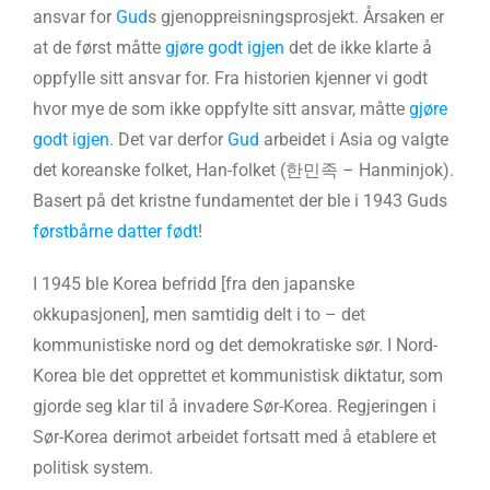
ansvar for
Gud
s gjenoppreisningsprosjekt. Årsaken er
at de først måtte
gjøre godt igjen
det de ikke klarte å
oppfylle sitt ansvar for. Fra historien kjenner vi godt
hvor mye de som ikke oppfylte sitt ansvar, måtte
gjøre
godt igjen
. Det var derfor
Gud
arbeidet i Asia og valgte
det koreanske folket, Han-folket (한민족 – Hanminjok).
Basert på det kristne fundamentet der ble i 1943 Guds
førstbårne datter
født
!
I 1945 ble Korea befridd [fra den japanske
okkupasjonen], men samtidig delt i to – det
kommunistiske nord og det demokratiske sør. I Nord-
Korea ble det opprettet et kommunistisk diktatur, som
gjorde seg klar til å invadere Sør-Korea. Regjeringen i
Sør-Korea derimot arbeidet fortsatt med å etablere et
politisk system.