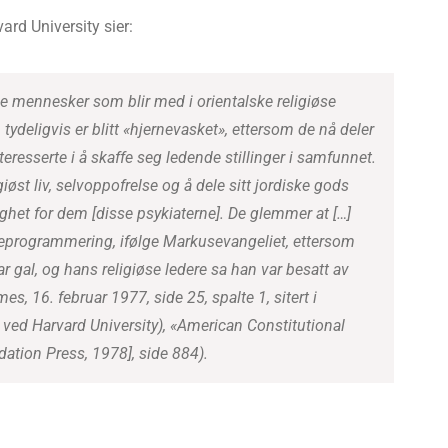
ard University sier:
e mennesker som blir med i orientalske religiøse
 tydeligvis er blitt «hjernevasket», ettersom de nå deler
teresserte i å skaffe seg ledende stillinger i samfunnet.
giøst liv, selvoppofrelse og å dele sitt jordiske gods
ghet for dem [disse psykiaterne]. De glemmer at […]
 deprogrammering, ifølge Markusevangeliet, ettersom
r gal, og hans religiøse ledere sa han var besatt av
s, 16. februar 1977, side 25, spalte 1, sitert i
 ved Harvard University), «American Constitutional
ation Press, 1978], side 884
).