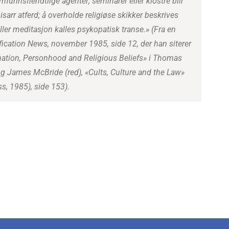
funnsfiendtlige agenter; seminarer eller klostre blir
 bisarr atferd; å overholde religiøse skikker beskrives
ller meditasjon kalles psykopatisk transe.» (
Fra en
fication News, november 1985, side 12, der han siterer
ination, Personhood and Religious Beliefs» i Thomas
g James McBride (red), «Cults, Culture and the Law»
ss, 1985), side 153
).