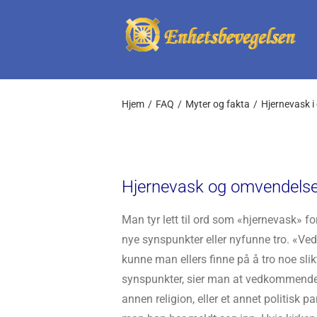
Skip
to
content
Hjem
FAQ
Myter og fakta
Hjernevask i
Hjernevask og omvendels
Man tyr lett til ord som «hjernevask» for
nye synspunkter eller nyfunne tro. «V
kunne man ellers finne på å tro noe slik
synspunkter, sier man at vedkommende er 
annen religion, eller et annet politisk pa