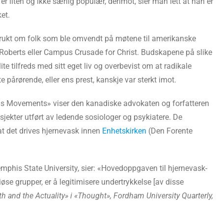
r liten og ikke særlig populær, derimot, sier man lett at han er
ket.
t brukt om folk som ble omvendt på møtene til amerikanske
Roberts eller Campus Crusade for Christ. Budskapene på slike
lite tilfreds med sitt eget liv og overbevist om at radikale
 pårørende, eller ens prest, kanskje var sterkt imot.
us Movements» viser den kanadiske advokaten og forfatteren
sjekter utført av ledende sosiologer og psykiatere. De
at det drives hjernevask innen
Enhetskirken
(Den Forente
mphis State University, sier: «Hovedoppgaven til hjernevask-
giøse grupper, er å legitimisere undertrykkelse [av disse
h and the Actuality» i «Thought», Fordham University Quarterly,