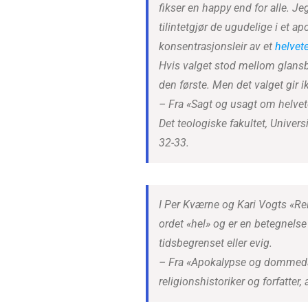
fikser en happy end for alle. J
tilintetgjør de ugudelige i et a
konsentrasjonsleir av et
helvet
Hvis valget stod mellom glansb
den første. Men det valget gir 
– Fra «Sagt og usagt om helvet
Det teologiske fakultet, Univers
32-33.
I Per Kværne og Kari Vogts «Re
ordet «hel» og er en betegnelse
tidsbegrenset eller evig.
– Fra «Apokalypse og dommedag
religionshistoriker og forfatter