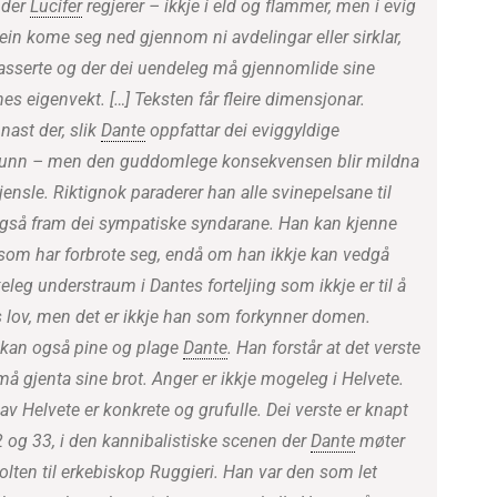
 der
Lucifer
regjerer – ikkje i eld og flammer, men i evig
ein kome seg ned gjennom ni avdelingar eller sirklar,
plasserte og der dei uendeleg må gjennomlide sine
enes eigenvekt. […] Teksten får fleire dimensjonar.
nast der, slik
Dante
oppfattar dei eviggyldige
l grunn – men den guddomlege konsekvensen blir mildna
sle. Riktignok paraderer han alle svinepelsane til
også fram dei sympatiske syndarane. Han kan kjenne
i som har forbrote seg, endå om han ikkje kan vedgå
eleg understraum i Dantes forteljing som ikkje er til å
s lov, men det er ikkje han som forkynner domen.
 kan også pine og plage
Dante
. Han forstår at det verste
må gjenta sine brot. Anger er ikkje mogeleg i Helvete.
e av Helvete er konkrete og grufulle. Dei verste er knapt
32 og 33, i den kannibalistiske scenen der
Dante
møter
lten til erkebiskop Ruggieri. Han var den som let