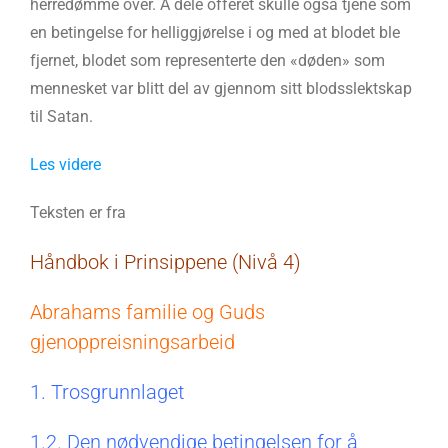
herredømme over. Å dele offeret skulle også tjene som
en betingelse for helliggjørelse i og med at blodet ble
fjernet, blodet som representerte den «døden» som
mennesket var blitt del av gjennom sitt blodsslektskap
til Satan.
Les videre
Teksten er fra
Håndbok i Prinsippene (Nivå 4)
Abrahams familie og Guds
gjenoppreisningsarbeid
1. Trosgrunnlaget
1.2. Den nødvendige betingelsen for å