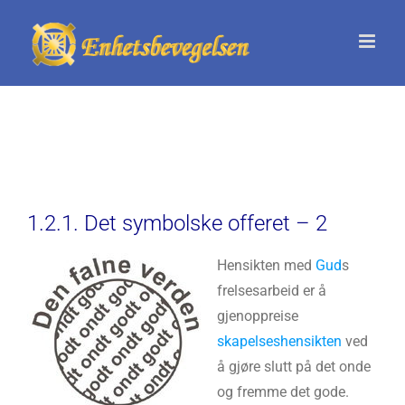
Skip
to
content
1.2.1. Det symbolske offeret – 2
Hensikten med
Gud
s
frelsesarbeid er å
gjenoppreise
skapelseshensikten
ved
å gjøre slutt på det onde
og fremme det gode.