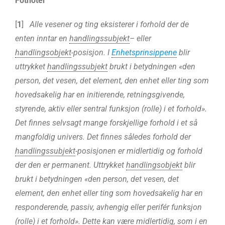
Fotnoter
[
1
]
Alle vesener og ting eksisterer i forhold der de
enten inntar en
handlingssubjekt
– eller
handlingsobjekt
-posisjon. I
Enhetsprinsippene
blir
uttrykket
handlingssubjekt
brukt i betydningen «den
person, det vesen, det element, den enhet eller ting som
hovedsakelig har en initierende, retningsgivende,
styrende, aktiv eller sentral funksjon (rolle) i et forhold».
Det finnes selvsagt mange forskjellige forhold i et så
mangfoldig univers. Det finnes således forhold der
handlingssubjekt
-posisjonen er midlertidig og forhold
der den er permanent. Uttrykket
handlingsobjekt
blir
brukt i betydningen «den person, det vesen, det
element, den enhet eller ting som hovedsakelig har en
responderende, passiv, avhengig eller perifér funksjon
(rolle) i et forhold». Dette kan være midlertidig, som i en