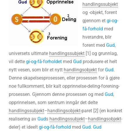
handlingssubjekt
og -objekt, forent
gjennom et
gi-og-
få-forhold
med
hverandre, blir
forent med
Gud
,
universets ultimate
handlingssubjekt
[1] og grunnlag,
vil dette
gi-og-få-forholdet
med
Gud
produsere et helt
nytt vesen, som blir et nytt
handlingsobjekt
for
Gud
.
Denne skapelsesprosessen, eller prosessen for å gjøre
noe fullkomment, blir kalt opprinnelse-deling-forening-
prosessen. Gjennom denne prosessen og med
Gud
,
opprinnelsen, som sentrum inngår det delte
handlingssubjekt
–
handlingsobjekt
-paret [2] (en konkret
realisering av
Gud
s
handlingssubjekt
–
handlingsobjekt
-
deler) et ideelt
gi-og-få-forhold
med
Gud
.
Gud