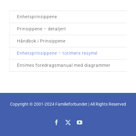
Enhetsprinsippene
Prinsippene – detaljert
Håndbok i Prinsippene
Enhetsprinsippene – totimers resymé
Éntimes foredragsmanual med diagrammer
Copyright © 2001-2024 Familieforbundet | All Rights Reserved
Facebook
X
YouTube